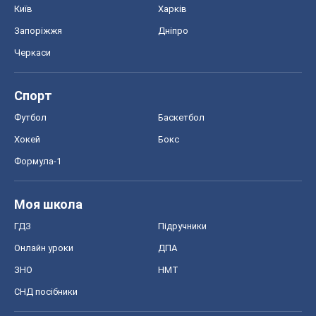
Київ
Харків
Запоріжжя
Дніпро
Черкаси
Спорт
Футбол
Баскетбол
Хокей
Бокс
Формула-1
Моя школа
ГДЗ
Підручники
Онлайн уроки
ДПА
ЗНО
НМТ
СНД посібники