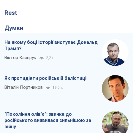
Rest
Думки
На якому боці історії виступає Дональд
Трамп?
Віктор Каспрук
2,2 т.
Як протидіяти російській балістиці
Віталій Портников
19,0 т.
"Покоління олів'є": звичка до
російського виявилася сильнішою за
війну