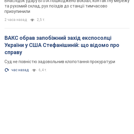
Внаслідок удару БПЛА пошкоджено вокзал, контактну мережу
та рухомий склад, рух поїздів до станції тимчасово
призупинили
2 часа назад
2,5 т.
ВАКС обрав запобіжний захід експосолці
України у США Стефанішиній: що відомо про
справу
Суд не повністю задовольнив клопотання прокуратури
час назад
6,4 т.