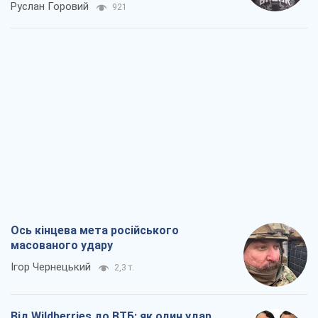
Руслан Горовий
921
Ось кінцева мета російського
масованого удару
Ігор Чернецький
2,3 т.
Від Wildberries до ВТБ: як один удар