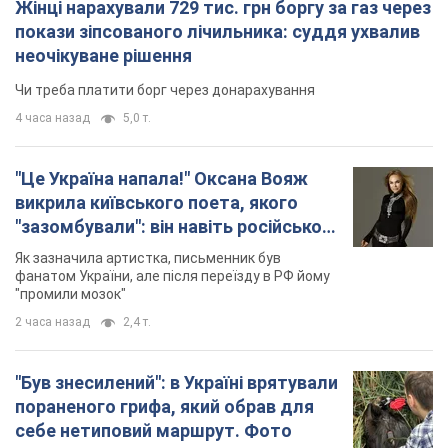
Жінці нарахували 729 тис. грн боргу за газ через
покази зіпсованого лічильника: суддя ухвалив
неочікуване рішення
Чи треба платити борг через донарахування
4 часа назад
5,0 т.
"Це Україна напала!" Оксана Вояж
викрила київського поета, якого
"зазомбували": він навіть російської
не знав, а тепер хоче геноциду
Як зазначила артистка, письменник був
українців
фанатом України, але після переїзду в РФ йому
"промили мозок"
2 часа назад
2,4 т.
"Був знесилений": в Україні врятували
пораненого грифа, який обрав для
себе нетиповий маршрут. Фото