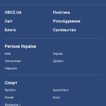
Черкаси
Спорт
Футбол
Баскетбол
Хокей
Бокс
Формула-1
Моя школа
ГДЗ
Підручники
Онлайн уроки
ДПА
ЗНО
НМТ
СНД посібники
Авто