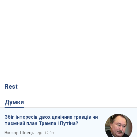
Rest
Думки
Збіг інтересів двох цинічних гравців чи
таємний план Трампа і Путіна?
Віктор Швець
12,9 т.
Мінськ готується до функціонування в
умовах масштабної воєнної кризи
Олександр Левченко
17,7 т.
Ні зброї, ні людей: як Лукашенко будує
нову армію
Ігар Тишкевич
15,0 т.