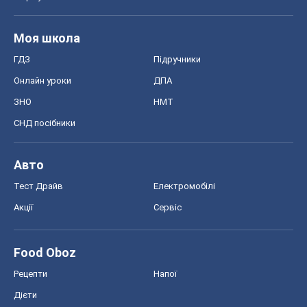
Тест Драйв
Електромобілі
Акції
Сервіс
Food Oboz
Рецепти
Напої
Дієти
Економіка
Ринки та компанії
Макроекономіка
MedOboz
Новини медицини
MAMACLUB
Шоу