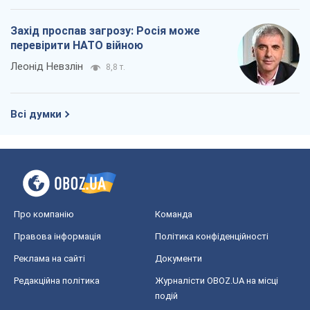
Про компанію
Команда
Правова інформація
Політика конфіденційності
Реклама на сайті
Документи
Редакційна політика
Журналісти OBOZ.UA на місці
подій
OBOZ.UA
Політика
Світ
Розслідування
Блоги
Суспільство
Регіони України
Київ
Харків
Запоріжжя
Дніпро