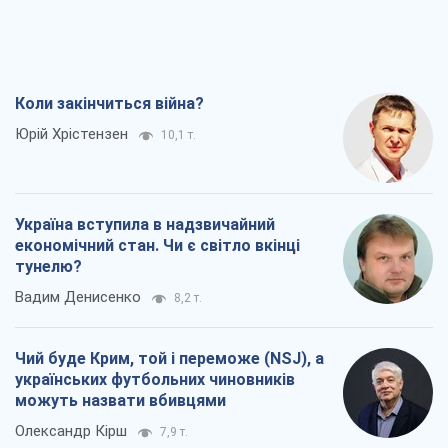
тунелю?
Вадим Денисенко
8,2 т.
Чий буде Крим, той і переможе (NSJ), а
українських футбольних чиновників
можуть назвати вбивцями
Олександр Кірш
7,9 т.
Захід проспав загрозу: Росія може
перевірити НАТО війною
Леонід Невзлін
8,8 т.
Всі думки