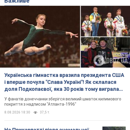
і вперше почула "Слава Україні"! Як склалася
доля Подкопаєвої, яка 30 років тому виграла
"золото" Олімпіади
У фанатів донеччанки зберігся великий шматок килимового
покриття з надписом "Атланта-1996"
8.08.2026 18:30
37,5 т.
На Прикарпатті після аномальної
спеки пройшла потужна злива:
дороги перетворились на річки.
Відео
Негода накрила Івано-Франківщину та
курортний Буковель
8.08.2026 09:27
38,8 т.
Жінці нарахували 729 тис. грн боргу
за газ через покази зіпсованого
лічильника: суддя ухвалив
неочікуване рішення