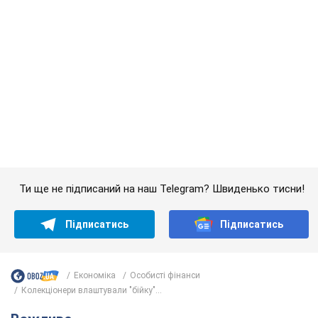
Ти ще не підписаний на наш Telegram? Швиденько тисни!
Підписатись
Підписатись
Економіка
Особисті фінанси
Колекціонери влаштували "бійку"...
Важливе
Українська гімнастка вразила президента США