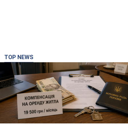
Нардепи взяли гроші з бюджету на оренду
елітних квартир у Києві: хто з парламентарів
просив кошти та де поселився
Як працює особлива соціальна гарантія та хто нею
користується
час назад
10,1 т.
Армія Росії здійснила масовану атаку на Одесу:
горіла історична частина міста, є постраждалі.
Фото та відео