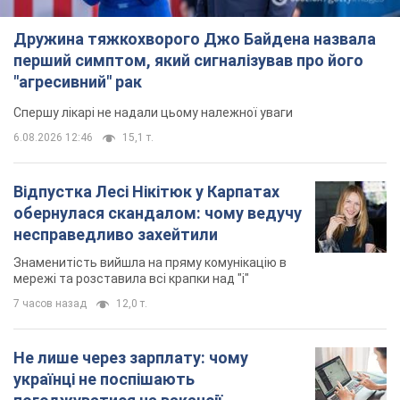
Дружина тяжкохворого Джо Байдена назвала
перший симптом, який сигналізував про його
"агресивний" рак
Спершу лікарі не надали цьому належної уваги
6.08.2026 12:46
15,1 т.
Відпустка Лесі Нікітюк у Карпатах
обернулася скандалом: чому ведучу
несправедливо захейтили
Знаменитість вийшла на пряму комунікацію в
мережі та розставила всі крапки над "і"
7 часов назад
12,0 т.
Не лише через зарплату: чому
українці не поспішають