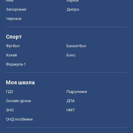
Київ
Харків
Запоріжжя
Дніпро
Черкаси
Спорт
Футбол
Баскетбол
Хокей
Бокс
Формула-1
Моя школа
ГДЗ
Підручники
Онлайн уроки
ДПА
ЗНО
НМТ
СНД посібники