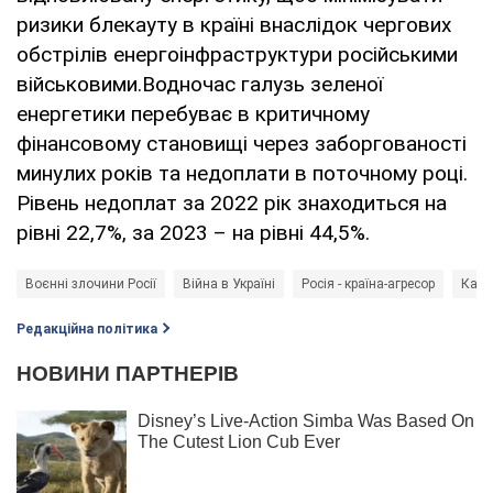
ризики блекауту в країні внаслідок чергових
обстрілів енергоінфраструктури російськими
військовими.Водночас галузь зеленої
енергетики перебуває в критичному
фінансовому становищі через заборгованості
минулих років та недоплати в поточному році.
Рівень недоплат за 2022 рік знаходиться на
рівні 22,7%, за 2023 – на рівні 44,5%.
Воєнні злочини Росії
Війна в Україні
Росія - країна-агресор
Кабін
Редакційна політика