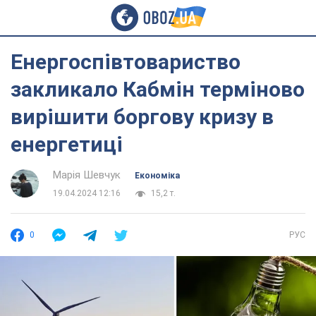
Енергоспівтовариство
закликало Кабмін терміново
вирішити боргову кризу в
енергетиці
Марія Шевчук
Економіка
19.04.2024 12:16
15,2 т.
0
РУС