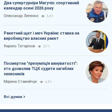
Два супертурніри Магучіх: спортивний
календар осені 2026 року
Олександр Липенко
5,4 т.
Ракетний щит і меч України: ставка на
виробництво власних ракет
Кирило Татарінов
2,7 т.
Посмертна "презумпція винуватості":
хто дозволив ТЦК судити загиблих
захисників
Марина Ставнійчук
6,3 т.
Всі думки