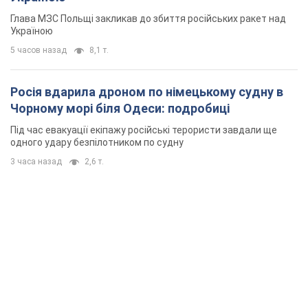
Глава МЗС Польщі закликав до збиття російських ракет над
Україною
5 часов назад
8,1 т.
Росія вдарила дроном по німецькому судну в
Чорному морі біля Одеси: подробиці
Під час евакуації екіпажу російські терористи завдали ще
одного удару безпілотником по судну
3 часа назад
2,6 т.