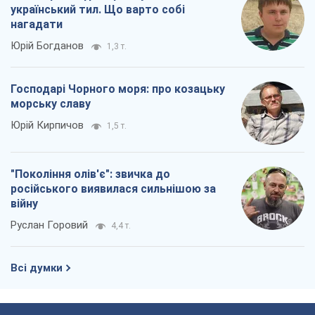
український тил. Що варто собі
нагадати
Юрій Богданов
1,3 т.
Господарі Чорного моря: про козацьку
морську славу
Юрій Кирпичов
1,5 т.
"Покоління олів'є": звичка до
російського виявилася сильнішою за
війну
Руслан Горовий
4,4 т.
Всі думки