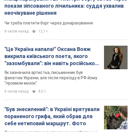
покази зіпсованого лічильника: суддя ухвалив
неочікуване рішення
Чи треба платити борг через донарахування
8 часов назад
12,1 т.
"Це Україна напала!" Оксана Вояж
викрила київського поета, якого
"зазомбували": він навіть російської
не знав, а тепер хоче геноциду
Як зазначила артистка, письменник був
українців
фанатом України, але після переїзду в РФ йому
"промили мозок"
6 часов назад
8,5 т.
"Був знесилений": в Україні врятували
пораненого грифа, який обрав для
себе нетиповий маршрут. Фото