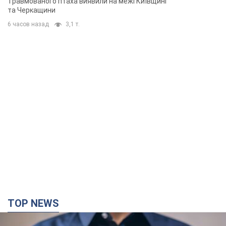
Травмованого птаха виявили на межі Київщині
та Черкащини
6 часов назад
3,1 т.
TOP NEWS