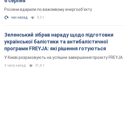
6 серпня
Росіяни вдарили по важливому енергооб'єкту
час назад
9,3 т.
Зеленський зібрав нараду щодо підготовки
української балістики та антибалістичної
програми FREYJA: які рішення готуються
У Києві розраховують на успішне завершення проєкту FREYJA
3 часа назад
31,6 т.