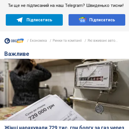
Ти ще не підписаний на наш Telegram? Швиденько тисни!
Підписатись
Підписатись
Економіка
Ринки та компанії
Які вживані авто...
Важливе
Жінці нарахували 729 тис. грн боргу за газ через