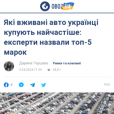
Які вживані авто українці
купують найчастіше:
експерти назвали топ-5
марок
Дарина Герцева
Ринки та компанії
2.04.2024 17:33
28,8 т.
0
РУС