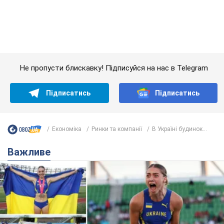
Важливе
Красуня зі Львова з рекордом виграла
історичну медаль для України на чемпіонаті
світу з легкої атлетики U20. Відео
Наша співвітчизниця блискуче виступила в Орегоні
9 часов назад
44,8 т.