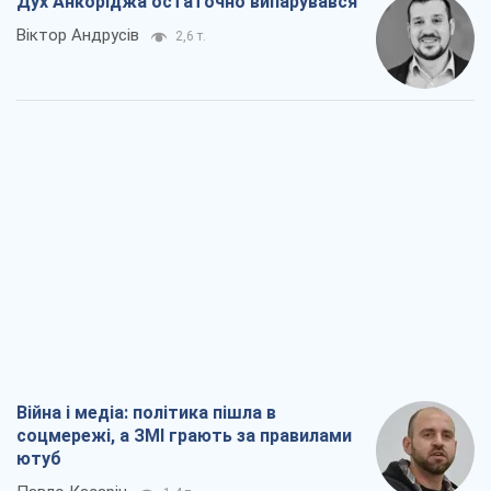
Війна і медіа: політика пішла в
соцмережі, а ЗМІ грають за правилами
ютуб
Павло Казарін
1,4 т.
У полоні власних міфів: як
Костянтинівка стала головною
ідеологічною пасткою для російських
окупантів
Дмитро Снєгирьов
3,9 т.
Рекрутинг: оновлений і, схоже,
корисний ворожий досвід, або
Діалектика вибагливого боягузтва