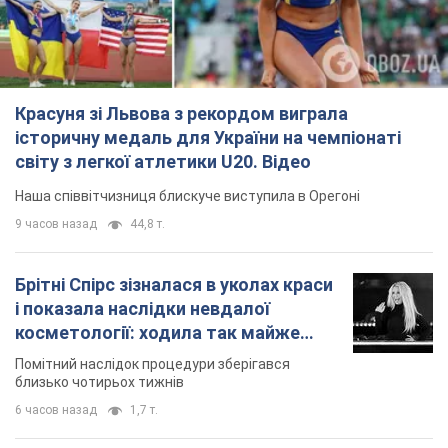
Брітні Спірс зізналася в уколах краси
і показала наслідки невдалої
косметології: ходила так майже
місяць
Помітний наслідок процедури зберігався
близько чотирьох тижнів
6 часов назад
1,7 т.
У Росії заарештували розробників
дрона, який у квітні презентували
Путіну: у чому річ
Їх підозрюють у шахрайстві
6 часов назад
39,3 т.