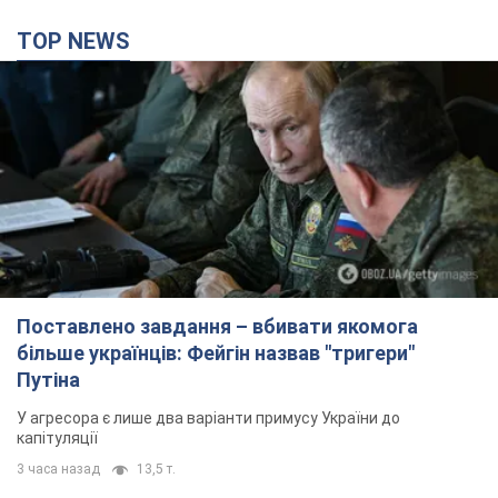
Поставлено завдання – вбивати якомога
більше українців: Фейгін назвав "тригери"
Путіна
У агресора є лише два варіанти примусу України до
капітуляції
3 часа назад
13,5 т.
Армія РФ знищила підприємство Kromberg &
Schubert у Житомирі. Фото
Коли поновить роботу підприємство, наразі невідомо
4 часа назад
12,0 т.
Києво-Печерську лавру закриють 80-метровим
"монстром"? Чому влада Києва відмовилась
зупиняти будівництво хмарочоса
"московського вірянина"
Яка реакція Кличка на петицію щодо скасування будівництва