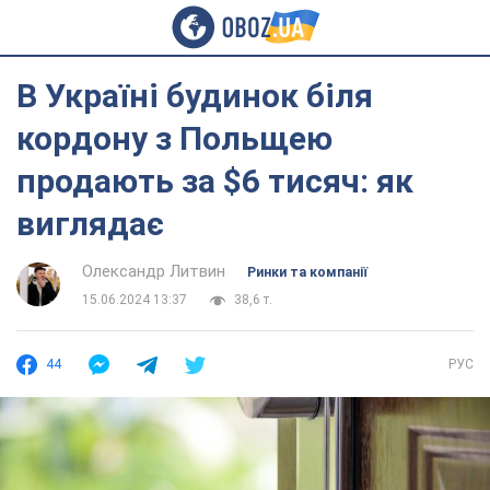
В Україні будинок біля
кордону з Польщею
продають за $6 тисяч: як
виглядає
Олександр Литвин
Ринки та компанії
15.06.2024 13:37
38,6 т.
44
РУС