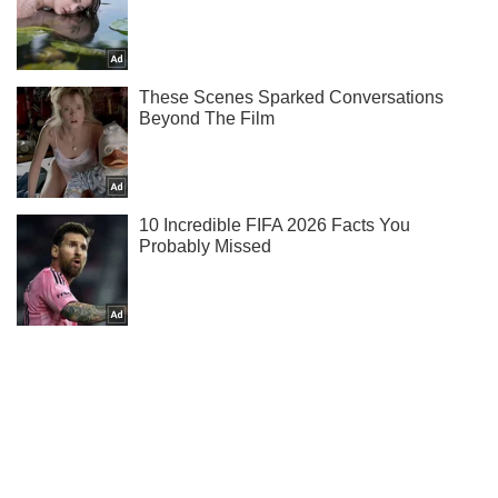
Не пропусти блискавку! Підписуйся на нас в Telegram
Підписатись
Підписатись
Економіка
Ринки та компанії
В Україні будинок...