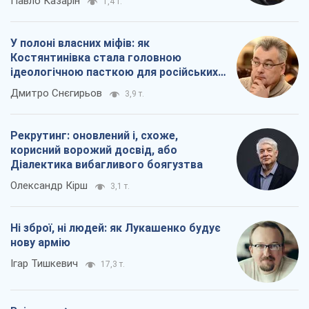
Олександр Кірш
3,1 т.
Ні зброї, ні людей: як Лукашенко будує
нову армію
Ігар Тишкевич
17,3 т.
Всі думки
Про компанію
Команда
Правова інформація
Політика конфіденційності
Реклама на сайті
Документи
Редакційна політика
Журналісти OBOZ.UA на місці