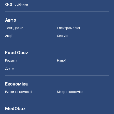
Дієти
Економіка
Ринки та компанії
Макроекономіка
MedOboz
Новини медицини
MAMACLUB
Шоу
Афіша
Плітки
Краса
Мода
Жіночий журнал