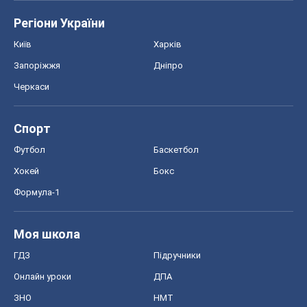
Формула-1
Моя школа
ГДЗ
Підручники
Онлайн уроки
ДПА
ЗНО
НМТ
СНД посібники
Авто
Тест Драйв
Електромобілі
Акції
Сервіс
Food Oboz
Рецепти
Напої