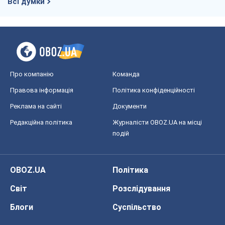
подій
OBOZ.UA
Політика
Світ
Розслідування
Блоги
Суспільство
Регіони України
Київ
Харків
Запоріжжя
Дніпро
Черкаси
Спорт
Футбол
Баскетбол
Хокей
Бокс