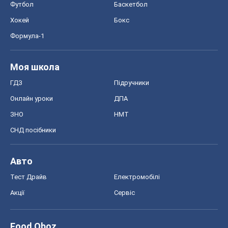
Футбол
Баскетбол
Хокей
Бокс
Формула-1
Моя школа
ГДЗ
Підручники
Онлайн уроки
ДПА
ЗНО
НМТ
СНД посібники
Авто
Тест Драйв
Електромобілі
Акції
Сервіс
Food Oboz