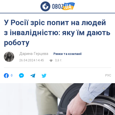
У Росії зріс попит на людей
з інвалідністю: яку їм дають
роботу
Дарина Герцева
Ринки та компанії
26.04.2024 14:45
3,6 т.
0
РУС