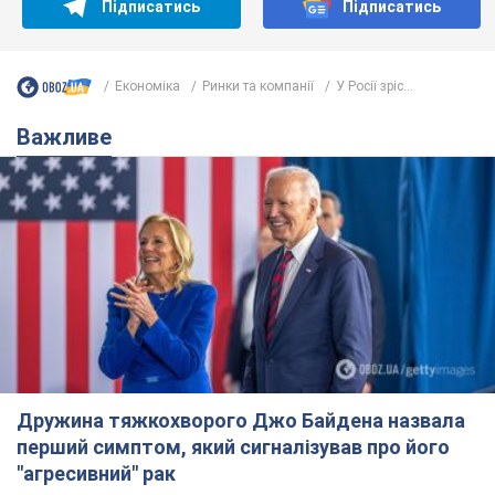
Підписатись
Підписатись
Економіка
Ринки та компанії
У Росії зріс...
Важливе
Дружина тяжкохворого Джо Байдена назвала
перший симптом, який сигналізував про його
"агресивний" рак