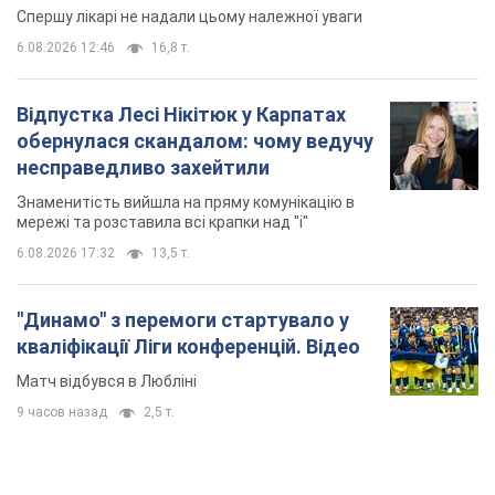
Спершу лікарі не надали цьому належної уваги
6.08.2026 12:46
16,8 т.
Відпустка Лесі Нікітюк у Карпатах
обернулася скандалом: чому ведучу
несправедливо захейтили
Знаменитість вийшла на пряму комунікацію в
мережі та розставила всі крапки над "і"
6.08.2026 17:32
13,5 т.
"Динамо" з перемоги стартувало у
кваліфікації Ліги конференцій. Відео
Матч відбувся в Любліні
9 часов назад
2,5 т.