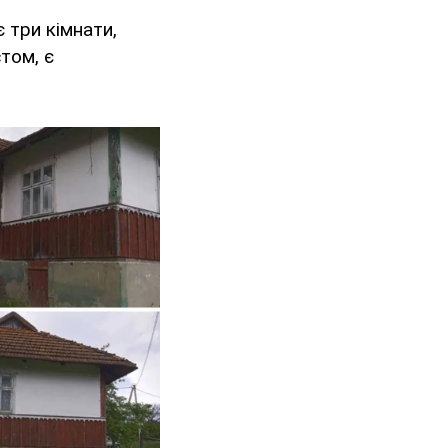
 три кімнати,
том, є