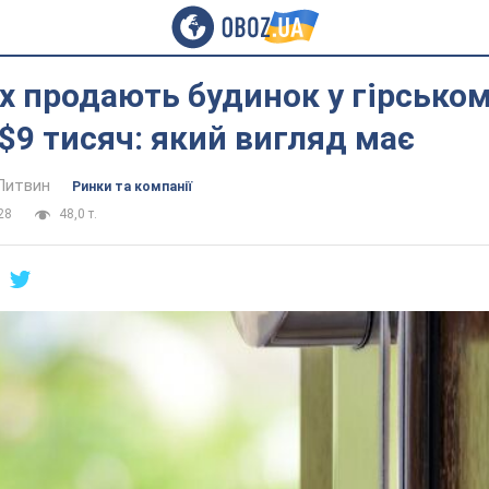
х продають будинок у гірськом
 $9 тисяч: який вигляд має
Литвин
Ринки та компанії
28
48,0 т.