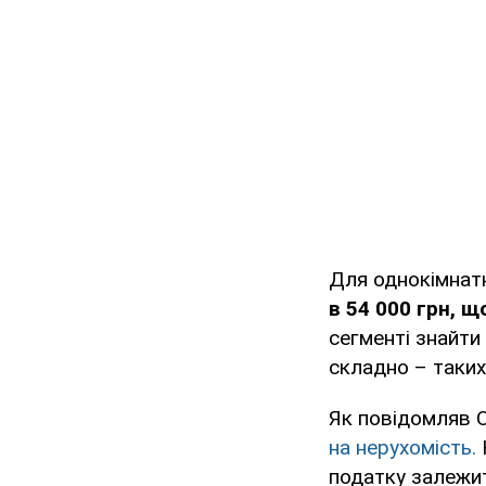
Для однокімнат
в 54 000 грн, 
сегменті знайти
складно – таки
Як повідомляв O
на нерухомість.
податку залежит