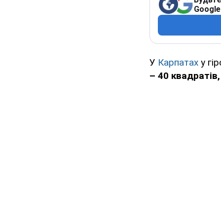
Google
У
Карпатах
у гі
– 40 квадратів,