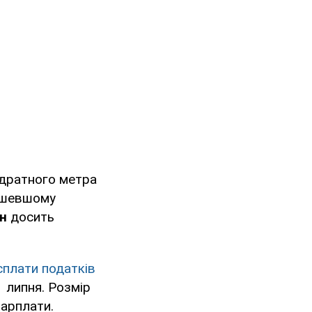
адратного метра
ешевшому
рн
досить
сплати податків
 липня. Розмір
зарплати.