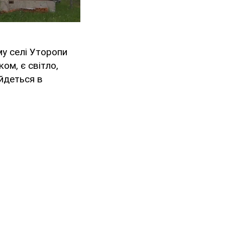
му селі Уторопи
ком, є світло,
 йдеться в