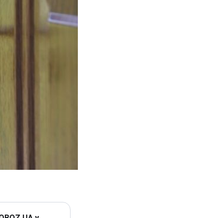
 OBOZ.UA у