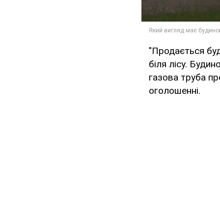
"Продається буд
біля лісу. Будин
газова труба пр
оголошенні.