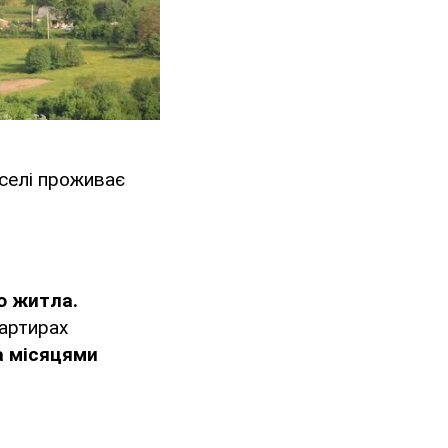
 селі проживає
о житла.
вартирах
а місяцями