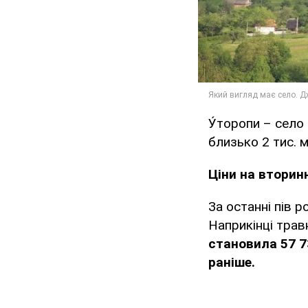
У́торопи – село
близько 2 тис. 
Ціни на вторин
За останні пів р
Наприкінці трав
становила 57 7
раніше.