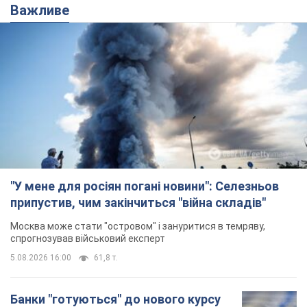
"У мене для росіян погані новини": Селезньов
припустив, чим закінчиться "війна складів"
Москва може стати "островом" і зануритися в темряву,
спрогнозував військовий експерт
5.08.2026 16:00
61,8 т.
Банки "готуються" до нового курсу
долара: українцям розповіли, чого
очікувати
Яким буде курс валюти в обмінниках
5.08.2026 23:12
122,8 т.
"Джипінг руйнує екосистеми, які
формувалися сотні років": у
Greenpeace забили на сполох
У високогір'ї розташовані альпійські та
субальпійські луки – рідкісні природні