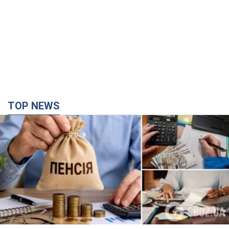
Українці "хакнули" Пенсійний фонд: виплати
масово підвищують через позови, але грошей
не вистачає
Як перераховують пенсії
5 годин тому
105,0 т.
ВАКС обрав запобіжний захід експосолці
України у США Стефанішиній: що відомо про
справу