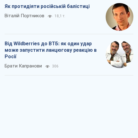
Податкові перевірки після 1 серпня 2026
року: як горизонт контролю
скорочується з 6,5 до 3 років
Вікторія Карпова
456
В США батьки через суд звинувачують
TikTok у смерті своїх дітей, або Атака
КНР на молодь