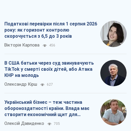
Олександр Кірш
627
Український бізнес – теж частина
обороноздатності країни. Влада має
створити економічний щит для
компаній
Олексій Давиденко
705
Чи здатні російські удари по бізнесу
викликати економічну катастрофу?
Сергій Фурса
1,3 т.
Всі думки