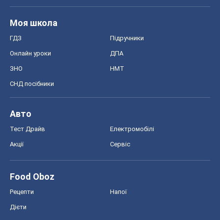
Тест Драйв
Електромобілі
Акції
Сервіс
Food Oboz
Рецепти
Напої
Дієти
Економіка
Ринки та компанії
Макроекономіка
MedOboz
Новини медицини
MAMACLUB
Шоу