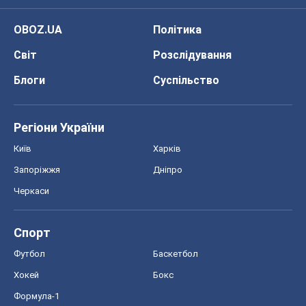
Черкаси
Спорт
Футбол
Баскетбол
Хокей
Бокс
Формула-1
Моя школа
ГДЗ
Підручники
Онлайн уроки
ДПА
ЗНО
НМТ
СНД посібники
Авто