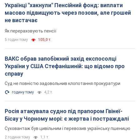
Суд не повністю задовольнив клопотання прокуратури
годину тому
4,2 т.
Росія атакувала судно під прапором Гвінеї-
Бісау у Чорному морі: є жертва і постраждалі
Суховантаж був цивільним і перевозив українську пшеницю
2 години тому
1,1 т.