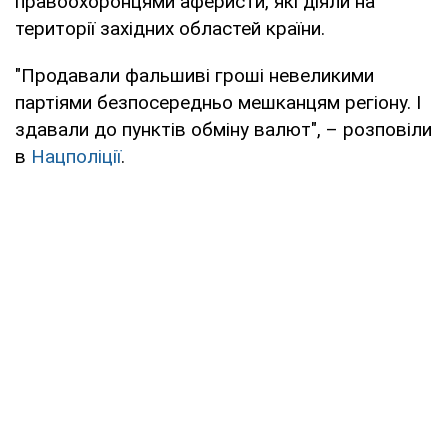
правоохоронцями аферисти, які діяли на
території західних областей країни.
"Продавали фальшиві гроші невеликими
партіями безпосередньо мешканцям регіону. І
здавали до пунктів обміну валют", – розповіли
в
Нацполіції
.