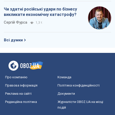
Про компанію
Команда
Правова інформація
Політика конфіденційності
Реклама на сайті
Документи
Редакційна політика
Журналісти OBOZ.UA на місці
подій
OBOZ.UA
Політика
Світ
Розслідування
Блоги
Суспільство
Регіони України
Київ
Харків
Запоріжжя
Дніпро