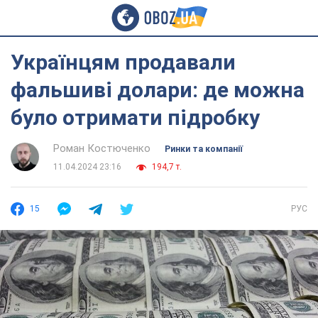
Українцям продавали
фальшиві долари: де можна
було отримати підробку
Роман Костюченко
Ринки та компанії
11.04.2024 23:16
194,7 т.
15
РУС