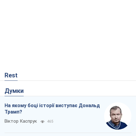
Думки
На якому боці історії виступає Дональд
Трамп?
Віктор Каспрук
465
Як протидіяти російській балістиці
Віталій Портников
18,1 т.
Від Wildberries до ВТБ: як один удар
може запустити ланцюгову реакцію в
Росії
Брати Капранови
306