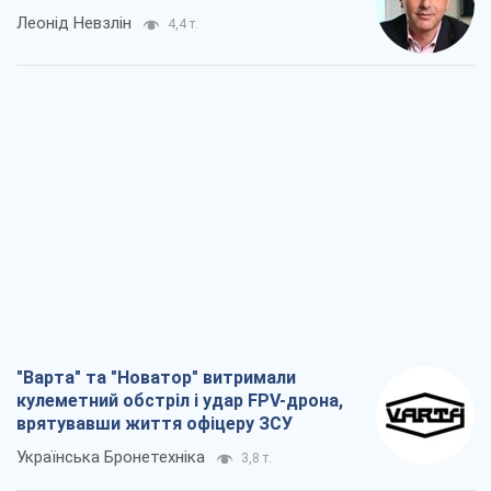
Леонід Невзлін
4,4 т.
"Варта" та "Новатор" витримали
кулеметний обстріл і удар FPV-дрона,
врятувавши життя офіцеру ЗСУ
Українська Бронетехніка
3,8 т.