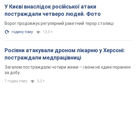
У Києві внаслідок російської атаки
постраждали четверо людей. Фото
Ворог продовжує регулярний ракетний терор столиці
годину тому
13,0 т.
Росіяни атакували дроном лікарню у Херсоні:
постраждали медпрацівниці
Загалом постраждали чотири жінки – і вони не єдині поранені
за добу
7 годин тому
3,2 т.