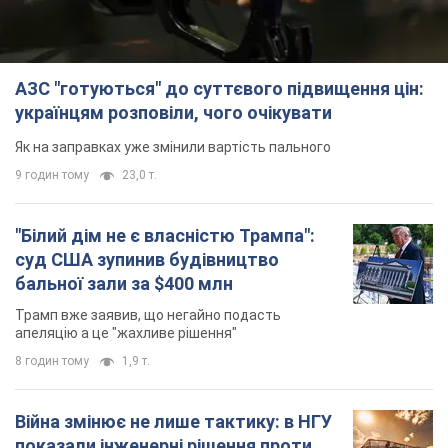
АЗС "готуються" до суттєвого підвищення цін:
українцям розповіли, чого очікувати
Як на заправках уже змінили вартість пального
9 годин тому
23,0 т.
"Білий дім не є власністю Трампа":
суд США зупинив будівництво
бальної зали за $400 млн
Трамп вже заявив, що негайно подасть
апеляцію а це "жахливе рішення"
8 годин тому
1,9 т.
Війна змінює не лише тактику: в НГУ
показали інженерні рішення проти