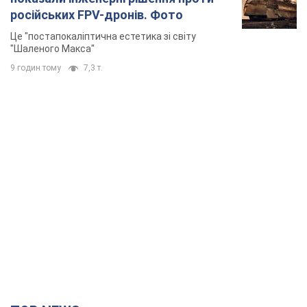
російських FPV-дронів. Фото
Це "постапокаліптична естетика зі світу
"Шаленого Макса"
9 годин тому
7,3 т.