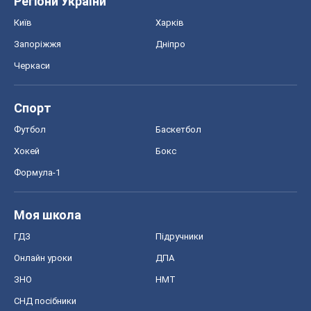
Регіони України
Київ
Харків
Запоріжжя
Дніпро
Черкаси
Спорт
Футбол
Баскетбол
Хокей
Бокс
Формула-1
Моя школа
ГДЗ
Підручники
Онлайн уроки
ДПА
ЗНО
НМТ
СНД посібники