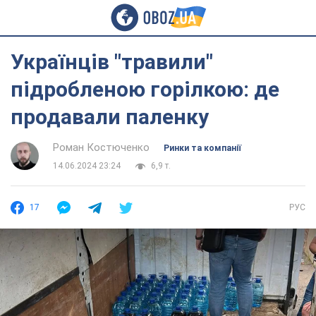
Українців "травили"
підробленою горілкою: де
продавали паленку
Роман Костюченко
Ринки та компанії
14.06.2024 23:24
6,9 т.
17
РУС