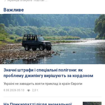
Українців атакують "поштові"...
Важливе
Значні штрафи і спеціальні полігони: як
проблему джипінгу вирішують за кордоном
Україні не завадить взяти приклад із країн Європи
8.08.2026 05:10
2,0 т.
На Прикарпатті після аномальної