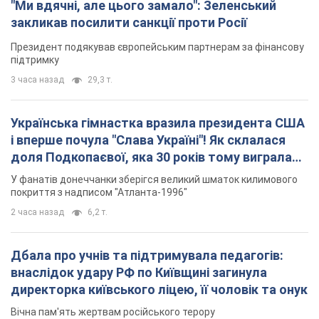
"Ми вдячні, але цього замало": Зеленський
закликав посилити санкції проти Росії
Президент подякував європейським партнерам за фінансову
підтримку
3 часа назад
29,3 т.
Українська гімнастка вразила президента США
і вперше почула "Слава Україні"! Як склалася
доля Подкопаєвої, яка 30 років тому виграла
"золото" Олімпіади
У фанатів донеччанки зберігся великий шматок килимового
покриття з надписом "Атланта-1996"
2 часа назад
6,2 т.
Дбала про учнів та підтримувала педагогів:
внаслідок удару РФ по Київщині загинула
директорка київського ліцею, її чоловік та онук
Вічна пам'ять жертвам російського терору