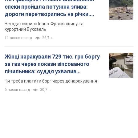
спеки пройшла потужна злива:
дороги перетворились на річки.
Відео
Негода накрила Івано-Франківщину та
курортний Буковель
11 часов назад
23,7 т.
Жінці нарахували 729 тис. грн боргу
за газ через покази зіпсованого
лічильника: суддя ухвалив
неочікуване рішення
Чи треба платити борг через донарахування
6 часов назад
30,7 т.