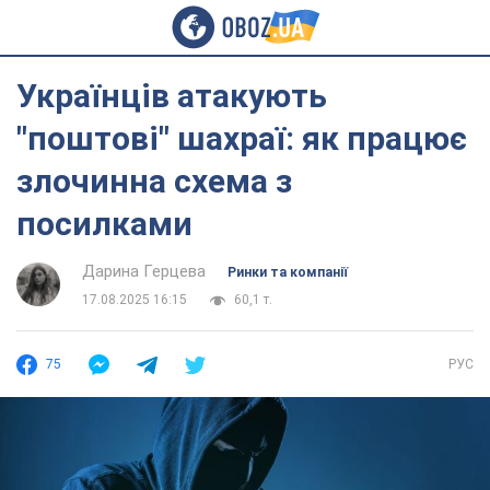
Українців атакують
"поштові" шахраї: як працює
злочинна схема з
посилками
Дарина Герцева
Ринки та компанії
17.08.2025 16:15
60,1 т.
75
РУС