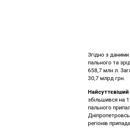
Згідно з даними 
пального та зрі
658,7 млн л. За
30,7 млрд грн.
Найсуттєвіший 
збільшився на 1
пального припало
Дніпропетровськ
регіонів припада