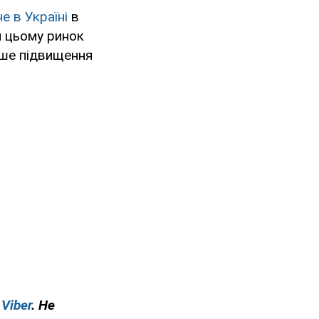
е в Україні
в
и цьому ринок
ьше підвищення
у
Viber
. Не