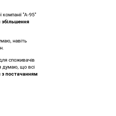
 компанії "А-95"
я збільшення
маю, навіть
н.
 для споживачів
 я думаю, що всі
 з постачанням