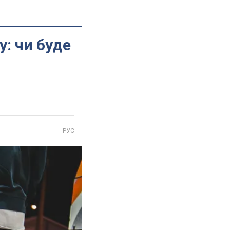
у: чи буде
РУС