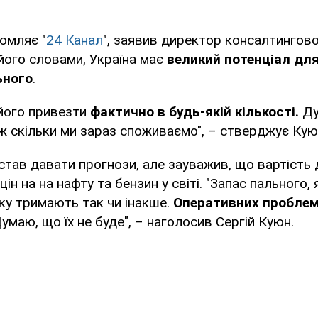
домляє "
24 Канал
", заявив директор консалтингової
 його словами, Україна має
великий потенціал дл
ьного
.
 його привезти
фактично в будь-якій кількості.
Ду
ніж скільки ми зараз споживаємо", – стверджує Кую
 став давати прогнози, але зауважив, що вартість
ін на на нафту та бензин у світі. "Запас пального,
ку тримають так чи інакше.
Оперативних проблем
Думаю, що їх не буде", – наголосив Сергій Куюн.