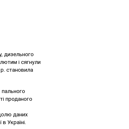
ну, дизельного
лютим і сягнули
 р. становила
 пального
ті проданого
 долю даних
 в Україні.