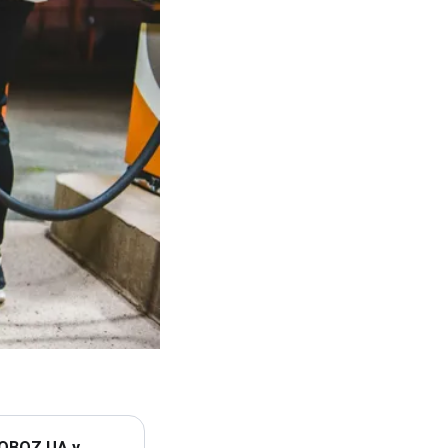
 OBOZ.UA у