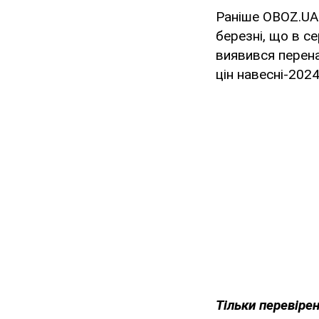
Раніше OBOZ.UA
березні, що в с
виявився перен
цін навесні-202
Тільки перевіре