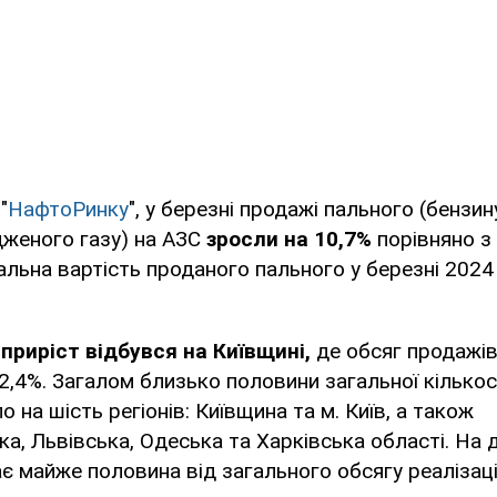
"
НафтоРинку
", у березні продажі пального (бензи
дженого газу) на АЗС
зросли на 10,7%
порівняно з 
гальна вартість проданого пального у березні 2024
приріст відбувся на Київщині,
де обсяг продажів
2,4%. Загалом близько половини загальної кількос
 на шість регіонів: Київщина та м. Київ, а також
а, Львівська, Одеська та Харківська області. На
є майже половина від загального обсягу реалізації