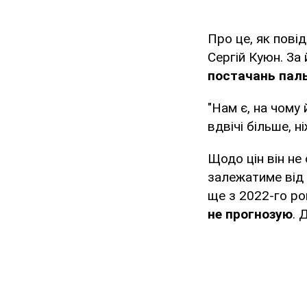
Про це, як пові
Сергій Куюн. За
постачань пал
"Нам є, на чому
вдвічі більше, 
Щодо цін він не
залежатиме від ц
ще з 2022-го ро
не прогнозую
. 