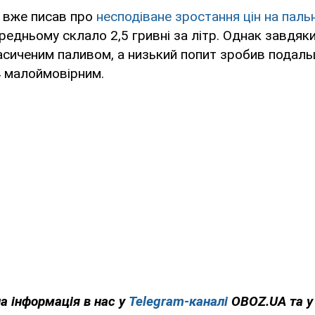
 вже писав про
несподіване зростання цін на пальн
ередньому склало 2,5 гривні за літр. Однак завдяк
асиченим паливом, а низький попит зробив подал
4 малоймовірним.
на інформація в нас у
Telegram-каналі
OBOZ.UA та 