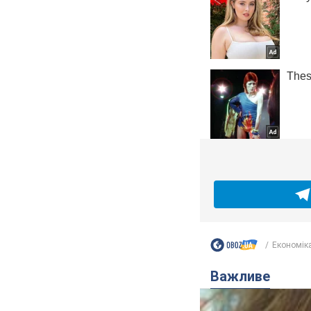
Економік
Важливе