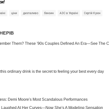
ки!
аїні
ціни
дизпаливо
бензин
АЗС в Україні
Сергій Куюн