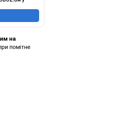
ним на
опри помітне