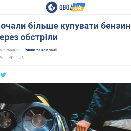
почали більше купувати бензин
ерез обстріли
Кожемякін
Ринки та компанії
46
1,5 т.