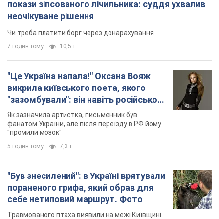
покази зіпсованого лічильника: суддя ухвалив
неочікуване рішення
Чи треба платити борг через донарахування
7 годин тому
10,5 т.
"Це Україна напала!" Оксана Вояж
викрила київського поета, якого
"зазомбували": він навіть російської
не знав, а тепер хоче геноциду
Як зазначила артистка, письменник був
українців
фанатом України, але після переїзду в РФ йому
"промили мозок"
5 годин тому
7,3 т.
"Був знесилений": в Україні врятували
пораненого грифа, який обрав для
себе нетиповий маршрут. Фото
Травмованого птаха виявили на межі Київщині