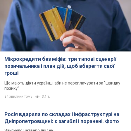
Мікрокредити без міфів: три типові сценарії
позичальника і план дій, щоб вберегти свої
гроші
Що мають діяти українці, аби не переплачувати за "швидку
позику"
34 хвилини тому
3,1 т.
Росія вдарила по складах і інфраструктурі на
Дніпропетровщині: є загиблі і поранені. Фото
Заигнуло четверо людей