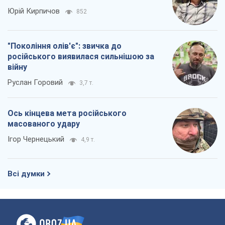
Юрій Кирпичов
852
"Покоління олів'є": звичка до
російського виявилася сильнішою за
війну
Руслан Горовий
3,7 т.
Ось кінцева мета російського
масованого удару
Ігор Чернецький
4,9 т.
Всі думки