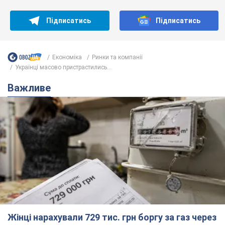
Підписатись
Підписатись
Економіка
Ринки та компанії
Українці масово пристрастились...
Важливе
Жінці нарахували 729 тис. грн боргу за газ через