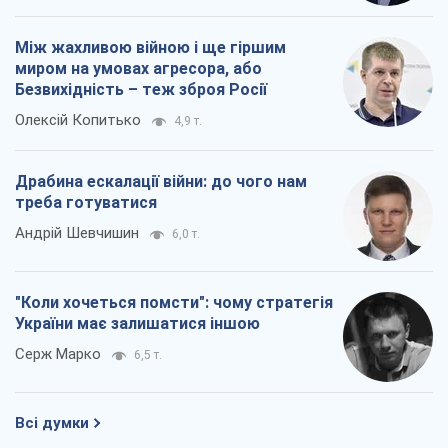
"Коли хочеться помсти": чому стратегія
України має залишатися іншою
Серж Марко
6,5 т.
Всі думки
Про компанію
Команда
Правова інформація
Політика конфіденційності
Реклама на сайті
Документи
Редакційна політика
Журналісти OBOZ.UA на місці
подій