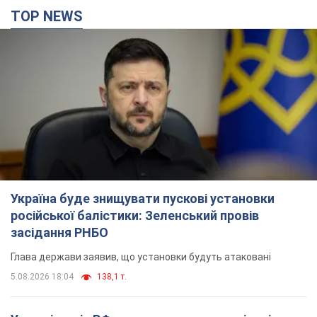
Україна буде знищувати пускові установки
російської балістики: Зеленський провів
засідання РНБО
Глава держави заявив, що установки будуть атаковані
5.08.2026 18:04
138,1 т.
У липні армія РФ втратила рекордну кількість
БпЛА, човнів і катерів: в Міноборони
оприлюднили статистику
Минулого місяця також зросли втрати РФ у живій силі, танках
та кількість уражень на великій відстані
11 часов назад
5,0 т.
"Потрібні швидкі та нестандартні підходи":
Корецький пообіцяв надати бізнесу
пріоритетний доступ до наявних складських