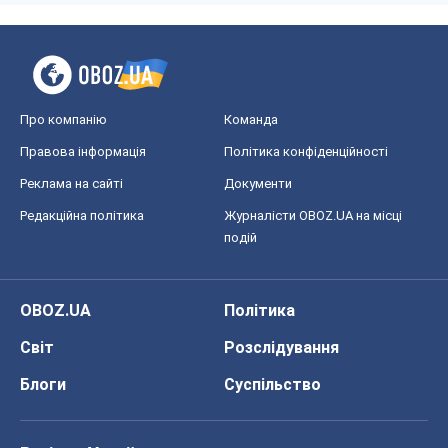
OBOZ.UA
Політика
Світ
Розслідування
Блоги
Суспільство
Регіони України
Київ
Харків
Запоріжжя
Дніпро
Черкаси
Спорт
Футбол
Баскетбол
Хокей
Бокс
Формула-1