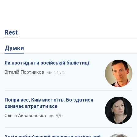
Попри все, Київ вистоїть. Бо здатися
означає втратити все
Ольга Айвазовська
9,9 т.
Захід зобов'язаний зупинити путінський
геноцид українців
Леонід Невзлін
3,0 т.