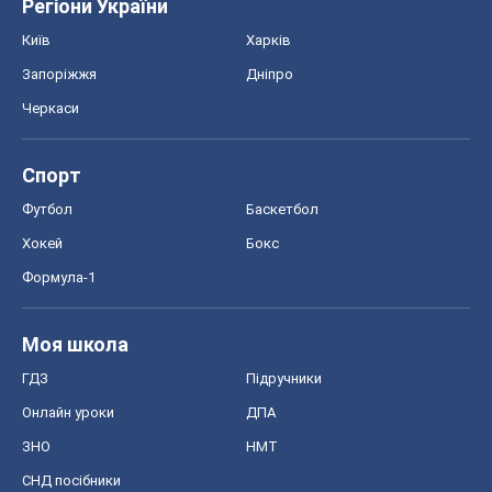
Моя школа
ГДЗ
Підручники
Онлайн уроки
ДПА
ЗНО
НМТ
СНД посібники
Авто
Тест Драйв
Електромобілі
Акції
Сервіс
Food Oboz
Рецепти
Напої
Дієти