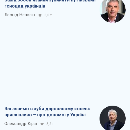
Заглянемо в зуби дарованому коневі:
прискіпливо – про допомогу Україні
Олександр Кірш
5,3 т.
Між жахливою війною і ще гіршим
миром на умовах агресора, або
Безвихідність – теж зброя Росії
Олексій Копитько
4,9 т.
Драбина ескалації війни: до чого нам
треба готуватися
Андрій Шевчишин
6,0 т.