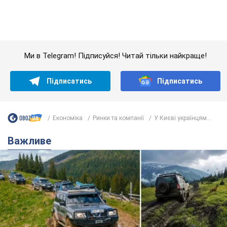
Важливе
"Джипінг руйнує екосистеми, які формувалися
сотні років": у Greenpeace забили на сполох
У високогір'ї розташовані альпійські та субальпійські луки –
рідкісні природні комплекси, які формувалися протягом
сотень років
8 часов назад
669