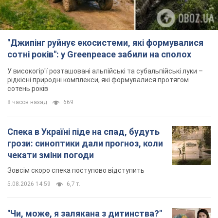
Спека в Україні піде на спад, будуть
грози: синоптики дали прогноз, коли
чекати зміни погоди
Зовсім скоро спека поступово відступить
5.08.2026 14:59
6,7 т.
"Чи, може, я залякана з дитинства?"
Олена Зарецька – про вбивство
бабусі-дисидентки Алли Горської,
критику Дмитра Стуса та втечу в
OBOZ.UA зустрів онуку художниці-дисидентки в
Португалію з 5 дітьми
Лісабоні
5.08.2026 04:00
26,0 т.