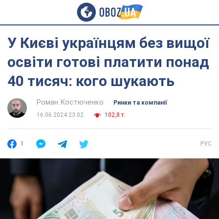
У Києві українцям без вищої
освіти готові платити понад
40 тисяч: кого шукають
Роман Костюченко
Ринки та компанії
16.06.2024 23:02
102,8 т.
1
РУС