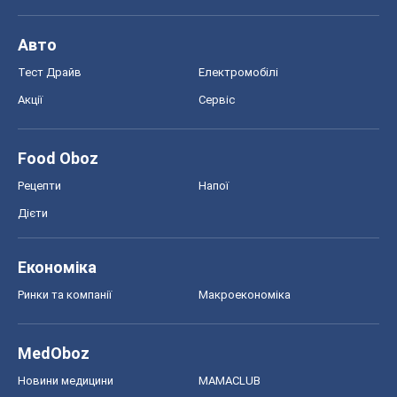
Економіка
Ринки та компанії
Макроекономіка
MedOboz
Новини медицини
MAMACLUB
Шоу
Афіша
Плітки
Краса
Мода
Жіночий журнал