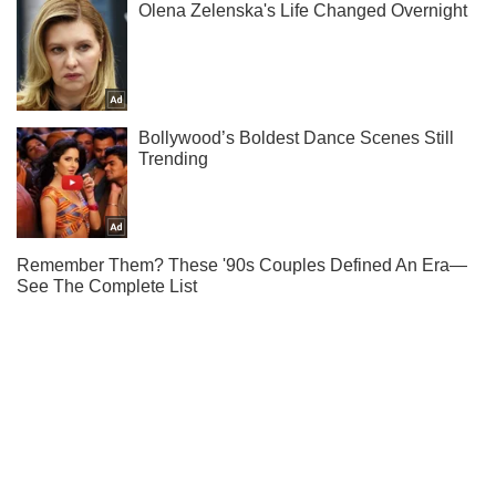
Ми в Telegram! Підписуйся! Читай тільки найкраще!
Підписатись
Підписатись
Економіка
Ринки та компанії
У Києві українцям...