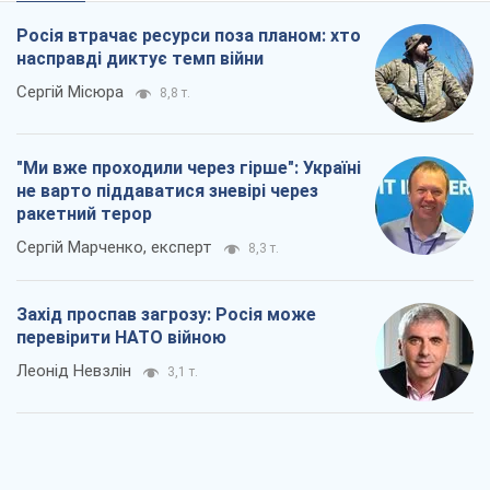
Росія втрачає ресурси поза планом: хто
насправді диктує темп війни
Сергій Місюра
8,8 т.
"Ми вже проходили через гірше": Україні
не варто піддаватися зневірі через
ракетний терор
Сергій Марченко, експерт
8,3 т.
Захід проспав загрозу: Росія може
перевірити НАТО війною
Леонід Невзлін
3,1 т.