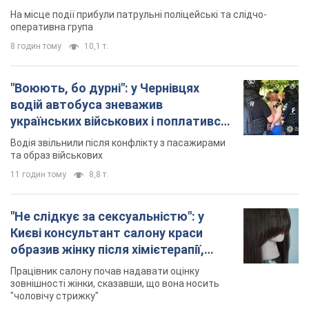
На місце події прибули патрульні поліцейські та слідчо-
оперативна група
8 годин тому
10,1 т.
"Воюють, бо дурні": у Чернівцях
водій автобуса зневажив
українських військових і поплатився.
Відео
Водія звільнили після конфлікту з пасажирами
та образ військових
11 годин тому
8,8 т.
"Не слідкує за сексуальністю": у
Києві консультант салону краси
образив жінку після хімієтерапії,
розгорівся скандал. Фото
Працівник салону почав надавати оцінку
зовнішності жінки, сказавши, що вона носить
"чоловічу стрижку"