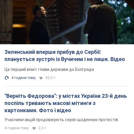
Зеленський вперше прибув до Сербії:
планується зустріч із Вучичем і не лише. Відео
Це перший візит глави держави до Бєлграда
4 години тому
82,0 т.
"Верніть Федорова": у містах України 23-й день
поспіль тривають масові мітинги з
картонками. Фото і відео
Учасники акцій продовжують серію щоденних протестів
4 години тому
2,3 т.