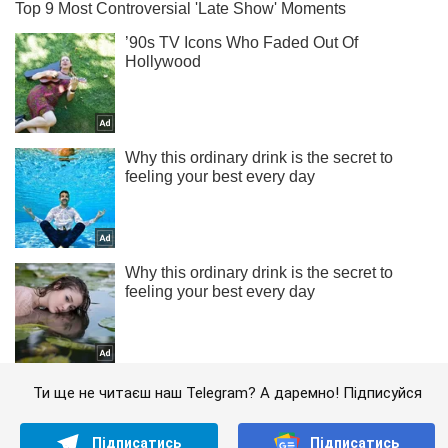
Ти ще не читаєш наш Telegram? А даремно! Підписуйся
Підписатись
Підписатись