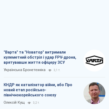
"Варта" та "Новатор" витримали
кулеметний обстріл і удар FPV-дрона,
врятувавши життя офіцеру ЗСУ
Українська Бронетехніка
3,1 т.
КНДР як каталізатор війни, або Про
новий етап російсько-
північнокорейського союзу
Олексій Кущ
3,2 т.