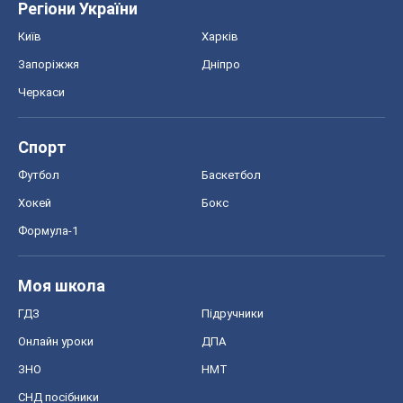
Регіони України
Київ
Харків
Запоріжжя
Дніпро
Черкаси
Спорт
Футбол
Баскетбол
Хокей
Бокс
Формула-1
Моя школа
ГДЗ
Підручники
Онлайн уроки
ДПА
ЗНО
НМТ
СНД посібники