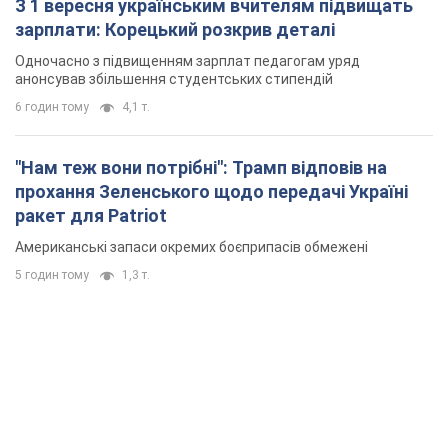
З 1 вересня українським вчителям підвищать
зарплати: Корецький розкрив деталі
Одночасно з підвищенням зарплат педагогам уряд
анонсував збільшення студентських стипендій
6 годин тому
4,1 т.
"Нам теж вони потрібні": Трамп відповів на
прохання Зеленського щодо передачі Україні
ракет для Patriot
Американські запаси окремих боєприпасів обмежені
5 годин тому
1,3 т.