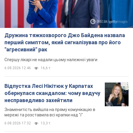
Дружина тяжкохворого Джо Байдена назвала
перший симптом, який сигналізував про його
"агресивний" рак
Спершу лікарі не надали цьому належної уваги
6.08.2026 12:46
16,6 т.
Відпустка Лесі Нікітюк у Карпатах
обернулася скандалом: чому ведучу
несправедливо захейтили
Знаменитість вийшла на пряму комунікацію в
мережі та розставила всі крапки над "і"
6.08.2026 17:32
13,3 т.