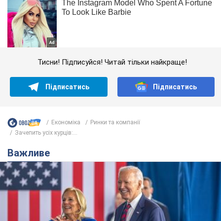
Тисни! Підписуйся! Читай тільки найкраще!
Підписатись
Підписатись
Економіка
Ринки та компанії
Зачепить усіх курців:...
Важливе