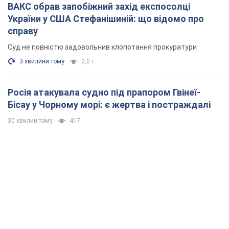
ВАКС обрав запобіжний захід експосолці
України у США Стефанішиній: що відомо про
справу
Суд не повністю задовольнив клопотання прокуратури
3 хвилини тому
2,0 т.
Росія атакувала судно під прапором Гвінеї-
Бісау у Чорному морі: є жертва і постраждалі
30 хвилин тому
417