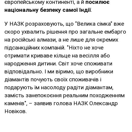
європейському континенті, а й
посилює
національну безпеку самої Індії
.
У НАЗК розраховують, що "Велика сімка" вже
скоро ухвалить рішення про загальне ембарго
на російські алмази, а не лише для окремих
підсанкційних компаній. "Ніхто не хоче
отримати криваве кільце на весілля або
народження дитини. Світ хоче споживати
відповідально. І ми віримо, що виробники
діамантів почують своїх споживачів і
подарують їм насолоду радіти діамантам,
замість занепокоєння реальним походженням
каменів", – заявив голова НАЗК Олександр
Новіков.