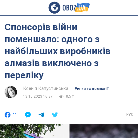
Спонсорів війни
поменшало: одного з
найбільших виробників
алмазів виключено з
переліку
Ксенія Капустинська
Ринки та компанії
13.10.2023 16:37
8,5 т.
11
РУС