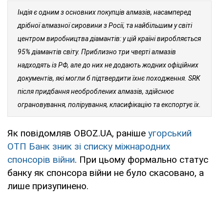
Індія є одним з основних покупців алмазів, насамперед
дрібної алмазної сировини з Росії, та найбільшим у світі
центром виробництва діамантів: у цій країні виробляється
95% діамантів світу. Приблизно три чверті алмазів
надходять із РФ, але до них не додають жодних офіційних
документів, які могли б підтвердити їхнє походження. SRK
після придбання необроблених алмазів, здійснює
ограновування, полірування, класифікацію та експортує їх.
Як повідомляв OBOZ.UA, раніше
угорський
ОТП Банк зник зі списку міжнародних
спонсорів війни
. При цьому формально статус
банку як спонсора війни не було скасовано, а
лише призупинено.