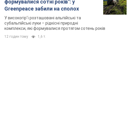
формувалися сотні років": у
Greenpeace забили на сполох
У високогір'ї розташовані альпійські та
субальпійські луки – рідкісні природні
комплекси, які формувалися протягом сотень років
12 годин тому
1,6 т.