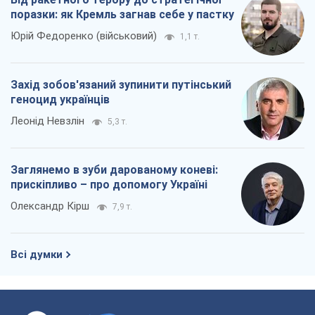
поразки: як Кремль загнав себе у пастку
Юрій Федоренко (військовий)
1,1 т.
Захід зобов'язаний зупинити путінський
геноцид українців
Леонід Невзлін
5,3 т.
Заглянемо в зуби дарованому коневі:
прискіпливо – про допомогу Україні
Олександр Кірш
7,9 т.
Всі думки