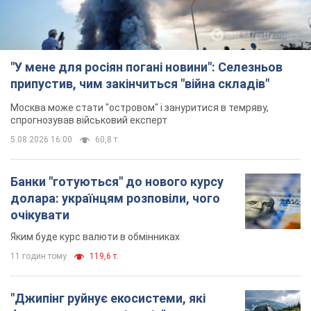
"У мене для росіян погані новини": Селезньов
припустив, чим закінчиться "війна складів"
Москва може стати "островом" і зануритися в темряву,
спрогнозував військовий експерт
5.08.2026 16:00
60,8 т.
Банки "готуються" до нового курсу
долара: українцям розповіли, чого
очікувати
Яким буде курс валюти в обмінниках
11 годин тому
119,6 т.
"Джипінг руйнує екосистеми, які