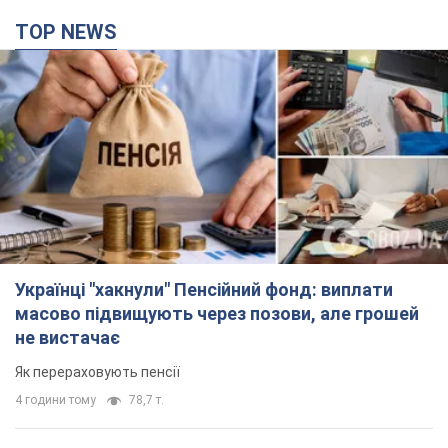
TOP NEWS
Українці "хакнули" Пенсійний фонд: виплати
масово підвищують через позови, але грошей
не вистачає
Як перераховують пенсії
4 години тому
78,7 т.