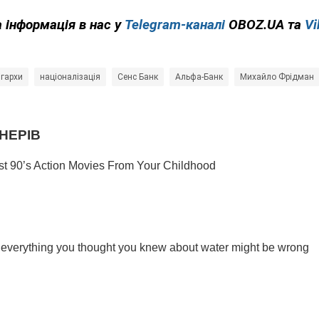
 інформація в нас у
Telegram-каналі
OBOZ.UA та
Vi
ігархи
націоналізація
Сенс Банк
Альфа-Банк
Михайло Фрідман