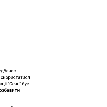
едбачає
е скористатися
ції "Сенс" був
позбавити