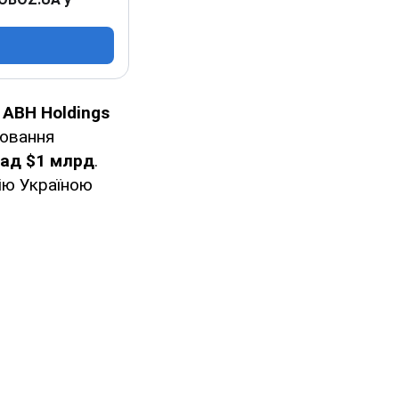
ABH Holdings
лювання
над $1 млрд
.
цію Україною