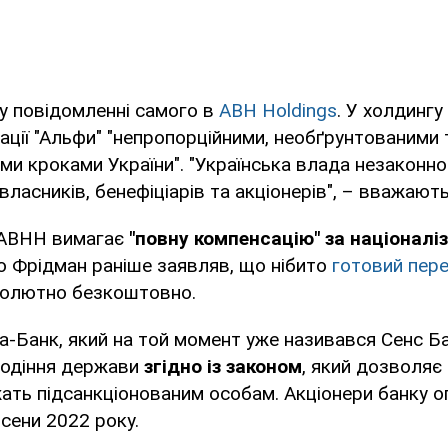
у повідомленні самого в
ABH Holdings
. У холдингу
ації "Альфи" "непропорційними, необґрунтованими 
ми кроками України". "Українська влада незаконно
власників, бенефіціарів та акціонерів", – вважают
м АВНН вимагає
"повну компенсацію" за націоналі
о Фрідман раніше заявляв, що нібито
готовий пер
олютно безкоштовно.
-Банк, який на той момент уже називався Сенс Б
лодіння держави
згідно із законом
, який дозволяє
ать підсанкціонованим особам. Акціонери банку о
сени 2022 року.