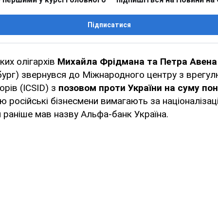
Підписатися
ких олігархів
Михайла Фрідмана та Петра Авена 
ург) звернувся до Міжнародного центру з врегу
орів (ICSID) з
позовом проти України на суму по
ю російські бізнесмени вимагають за націоналіза
й раніше мав назву Альфа-банк Україна.