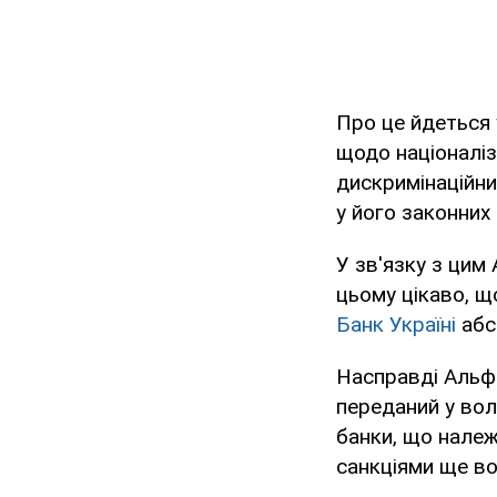
Про це йдеться 
щодо націоналіз
дискримінаційни
у його законних 
У зв'язку з ци
цьому цікаво, щ
Банк Україні
абс
Насправді Альфа
переданий у во
банки, що належ
санкціями ще во