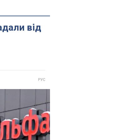
адали від
РУС