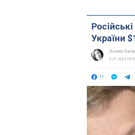
Російські
України $
Ксенія Кап
5.01.2024 18:0
77