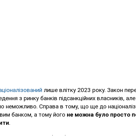
аціоналізований
лише влітку 2023 року. Закон пер
дення з ринку банків підсанкційних власників, ал
о неможливо. Справа в тому, що ще до націоналіза
вим банком, а тому його
не можна було просто 
рити
.