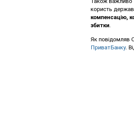
Також важливо в
користь держави
компенсацію,
к
збитки
.
Як повідомляв 
ПриватБанку
. В