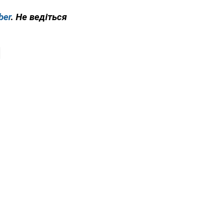
ber
. Не ведіться