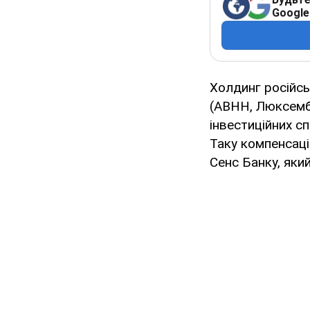
Google
Холдинг російсь
(АВНН, Люксемб
інвестиційних сп
Таку компенсаці
Сенс Банку, яки