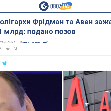
 олігархи Фрідман та Авен заж
1 млрд: подано позов
устинська
Ринки та компанії
9
44,8 т.