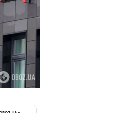
 OBOZ.UA у