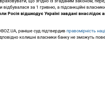
раховувати, що згідно із згаданим законом, пере
 відбувалася за 1 гривню, а підсанкційні власник
оли Росія відшкодує Україні завдані внаслідок а
OBOZ.UA, раніше суд підтвердив
правомірність наці
ідповідно колишні власники банку не зможуть пове