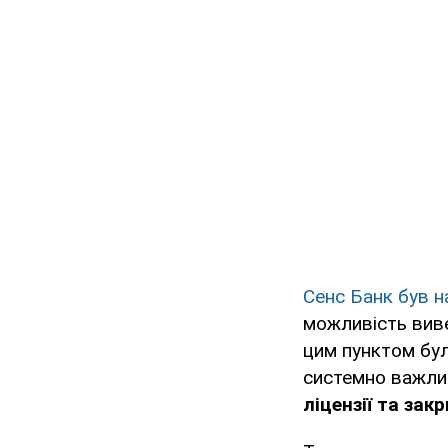
Сенс Банк був н
можливість виве
цим пунктом бул
системно важли
ліцензії та зак