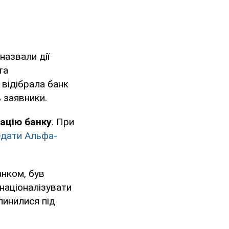
 назвали дії
та
 відібрала банк
ь заявники.
зацію банку
. При
едати Альфа-
анком, був
 націоналізувати
пинилися під