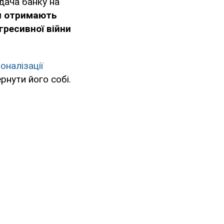
дача банку на
и
отримають
гресивної війни
оналізації
рнути його собі.