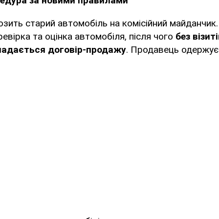
цедура за новими правилами
зить старий автомобіль на комісійний майданчик.
евірка та оцінка автомобіля, після чого
без візит
ладається договір-продажу
. Продавець одержує