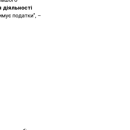
 діяльності
мує податки", –