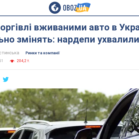
оргівлі вживаними авто в Укра
но змінять: нардепи ухвалил
устинська
Ринки та компанії
51
204,2 т.