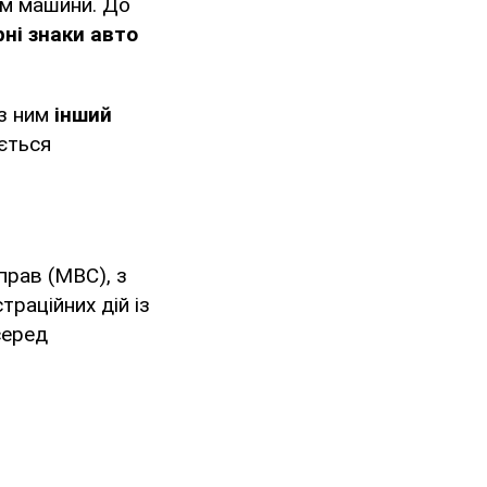
ом машини. До
ні знаки авто
 з ним
інший
ається
прав (МВС), з
траційних дій із
серед