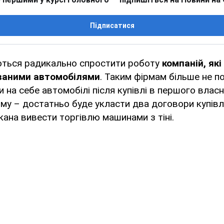
Підписатися
аються радикально спростити роботу
компаній, як
ваними автомобілями
. Таким фірмам більше не п
 на себе автомобілі після купівлі в першого власн
у – достатньо буде укласти два договори купівл
икана вивести торгівлю машинами з тіні.