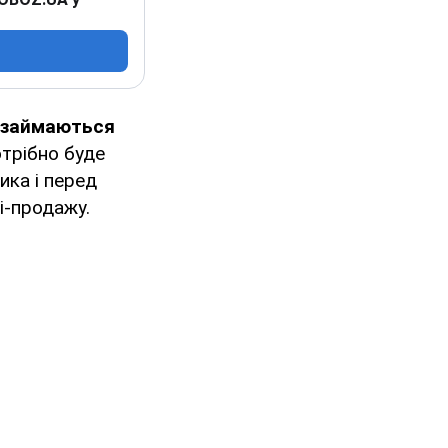
і займаються
отрібно буде
ика і перед
і-продажу.