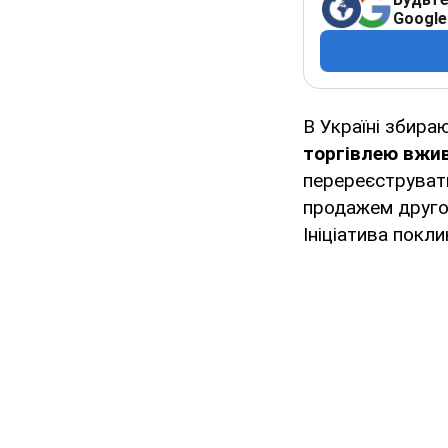
Google
В Україні збир
торгівлею вжи
перереєструвати
продажем другом
Ініціатива покл