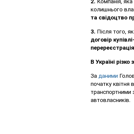
2.
Компанія, яка
колишнього влас
та свідоцтво 
3.
Після того, я
договір купівл
перереєстраці
В Україні різко
За
даними
Голов
початку квітня в
транспортними з
автовласників.