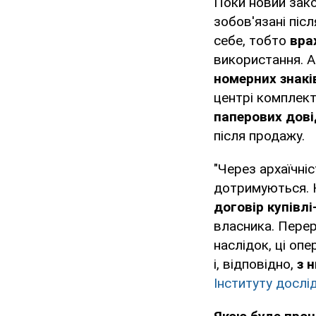
Поки новий зако
зобов'язані піс
себе, тобто
вра
використання. А
номерних знакі
центрі комплект
паперових дові
після продажу.
"Через архаїчніс
дотримуються. К
договір купівл
власника. Перер
наслідок, ці опе
і, відповідно,
з 
Інституту дослі