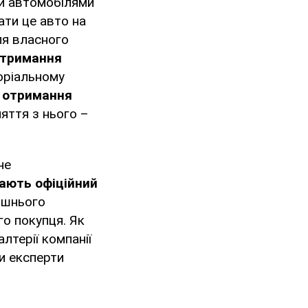
ми автомобілями
ати це авто на
для власного
отримання
торіальному
а
отримання
няття з нього –
не
ають офіційний
лишнього
го покупця. Як
алтерії компанії
и експерти