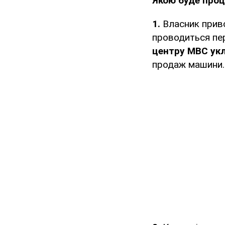
Якою буде про
1.
Власник приво
проводиться пер
центру МВС ук
продаж машини.