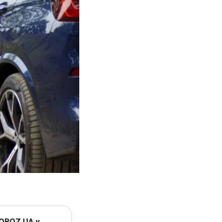
 OBOZ.UA у