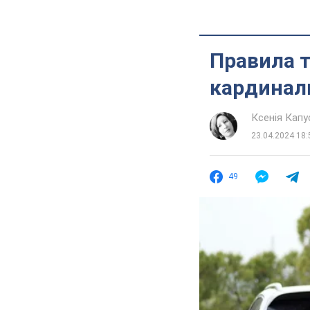
Правила т
кардиналь
Ксенія Кап
23.04.2024 18:
49