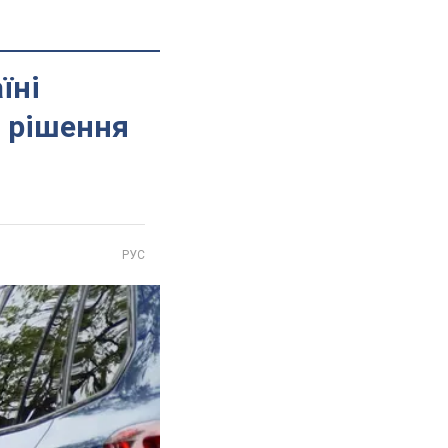
їні
и рішення
РУС