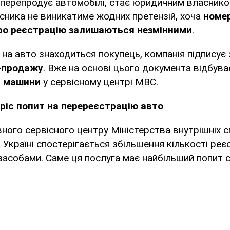
 перепродує автомобілі, стає юридичним власник
ника не виникатиме жодних претензій, хоча
номер
про реєстрацію залишаються незмінними
.
к на авто знаходиться покупець, компанія підписує
і-продажу
. Вже на основі цього документа відбув
я машини
у сервісному центрі МВС.
 зріс попит на перереєстрацію авто
ного сервісного центру Міністерства внутрішніх с
 Україні спостерігається збільшення кількості реєс
асобами. Саме ця послуга має найбільший попит 