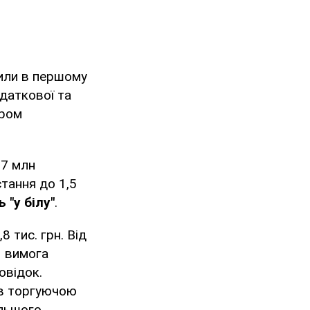
или в першому
одаткової та
ором
,7 млн
стання до 1,5
 "у білу"
.
 тис. грн. Від
 вимога
овідок.
ів торгуючою
альшого