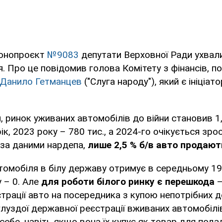
конопроєкт
№9083
депутати Верховної Ради ухвал
я. Про це повідомив голова Комітету з фінансів, п
Данило Гетманцев
("Слуга народу"), який є ініціат
, ринок уживаних автомобілів до війни становив 1
ік, 2023 року – 780 тис., а 2024-го очікується зро
 за даними нардепа,
лише 2,5 % б/в авто продають
томобіля в білу державу отримує в середньому 19,8
 – 0. Але
для роботи білого ринку є перешкода
–
трації авто на посередника з купою непотрібних д
луздої державної реєстрації вживаних автомобіл
 себе, навіть якщо вона їх купує як товар для под