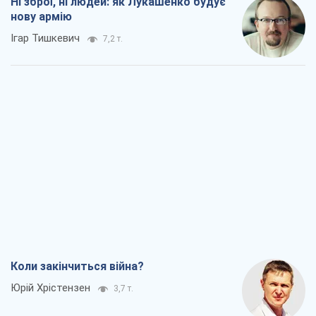
Ні зброї, ні людей: як Лукашенко будує
нову армію
Ігар Тишкевич
7,2 т.
Коли закінчиться війна?
Юрій Хрістензен
3,7 т.