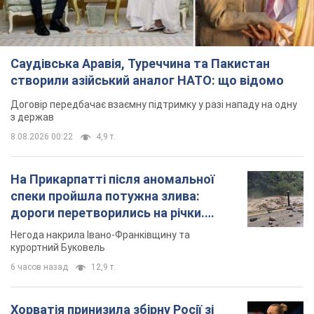
Саудівська Аравія, Туреччина та Пакистан
створили азійський аналог НАТО: що відомо
Договір передбачає взаємну підтримку у разі нападу на одну
з держав
8.08.2026 00:22
4,9 т.
На Прикарпатті після аномальної
спеки пройшла потужна злива:
дороги перетворились на річки.
Відео
Негода накрила Івано-Франківщину та
курортний Буковель
6 часов назад
12,9 т.
Хорватія принизила збірну Росії зі