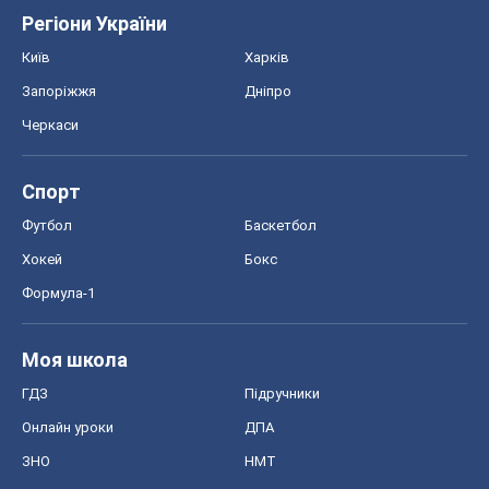
Регіони України
Київ
Харків
Запоріжжя
Дніпро
Черкаси
Спорт
Футбол
Баскетбол
Хокей
Бокс
Формула-1
Моя школа
ГДЗ
Підручники
Онлайн уроки
ДПА
ЗНО
НМТ