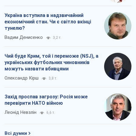
Україна вступила в надзвичайний
економічний стан. Чи є світло вкінці
тунелю?
Вадим Денисенко
3,2 т.
Чий буде Крим, той і переможе (NSJ), а
українських футбольних чиновників
можуть назвати вбивцями
Олександр Кірш
3,8 т.
Захід проспав загрозу: Росія може
перевірити НАТО війною
Леонід Невзлін
6,6 т.
Всі думки