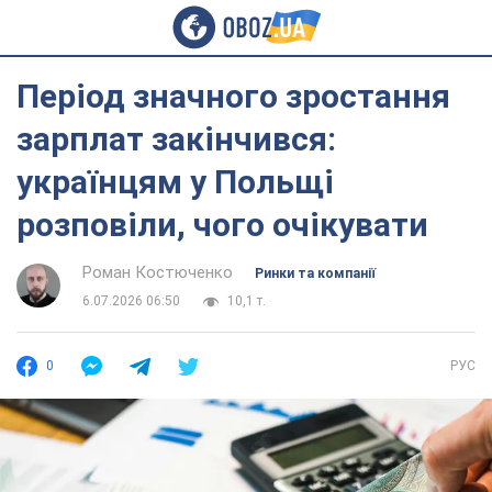
Період значного зростання
зарплат закінчився:
українцям у Польщі
розповіли, чого очікувати
Роман Костюченко
Ринки та компанії
6.07.2026 06:50
10,1 т.
0
РУС