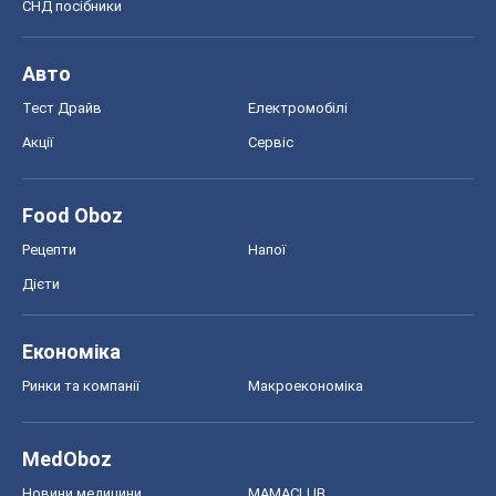
СНД посібники
Авто
Тест Драйв
Електромобілі
Акції
Сервіс
Food Oboz
Рецепти
Напої
Дієти
Економіка
Ринки та компанії
Макроекономіка
MedOboz
Новини медицини
MAMACLUB