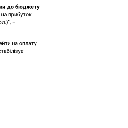
тки до бюджету
 на прибуток
л.)", –
ейти на оплату
табілізує