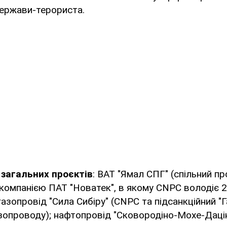
держави-терориста.
х
загальних проєктів
: ВАТ "Ямал СПГ" (спільний пр
компанією ПАТ "Новатек", в якому CNPC володіє 2
газопровід "Сила Сибіру" (CNPC та підсанкційний "
опроводу); нафтопровід "Сковородіно-Мохе-Дацін" 