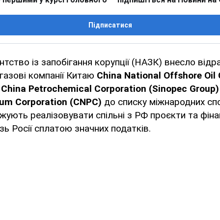
Підписатися
нтство із запобігання корупції (НАЗК) внесло відр
газові компанії Китаю
China National Offshore Oil
China Petrochemical Corporation (Sinopec Group)
eum Corporation (CNPС)
до списку міжнародних спо
жують реалізовувати спільні з РФ проєкти та фін
зь Росії сплатою значних податків.