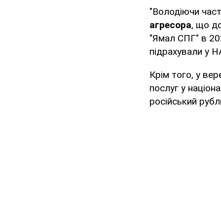
"Володіючи част
агресора
, що д
"Ямал СПГ" в 20
підрахували у Н
Крім того, у ве
послуг у націон
російський рубл