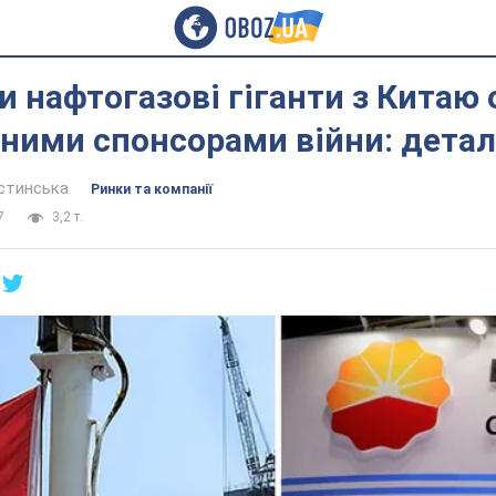
и нафтогазові гіганти з Китаю
ними спонсорами війни: детал
устинська
Ринки та компанії
7
3,2 т.