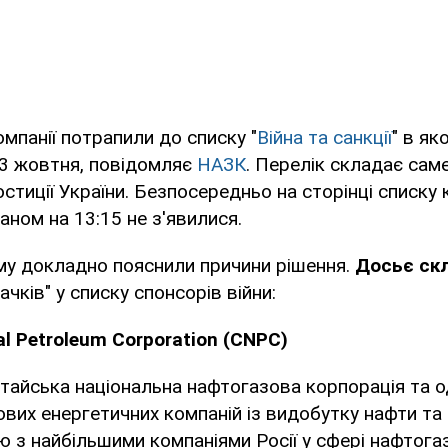
омпанії потрапили до списку "
Війна та санкції
" в як
 3 жовтня, повідомляє
НАЗК
. Перелік складає сам
стиції України. Безпосередньо на сторінці списку 
аном на 13:15 не з'явилися.
му докладно пояснили причини рішення.
Досьє ск
ачків" у списку спонсорів війни:
al Petroleum Corporation (CNPС)
тайська національна нафтогазова корпорація та о
ових енергетичних компаній із видобутку нафти та 
ю з найбільшими компаніями Росії у сфері нафтогазо