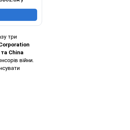
азу три
 Corporation
 та China
нсорів війни.
ансувати