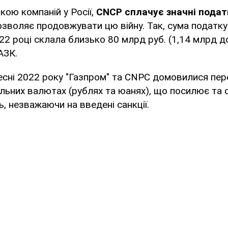
кою компаній у Росії,
CNCP сплачує значні пода
озволяє продовжувати цю війну. Так, сума податку
22 році склала близько 80 млрд руб. (1,14 млрд до
АЗК.
ресні 2022 року "Газпром" та CNPC домовилися пер
альних валютах (рублях та юанях), що посилює та с
ь, незважаючи на введені санкції.