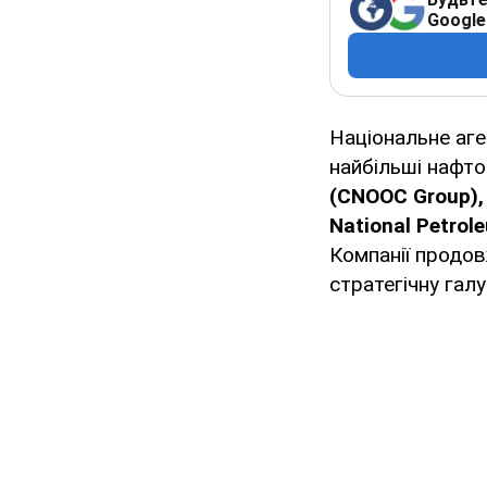
Google
Національне аге
найбільші нафто
(CNOOC Group), 
National Petrol
Компанії продов
стратегічну галу