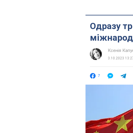
Одразу тр
міжнарод
Ксенія Кап
3.10.2023 13:2
7