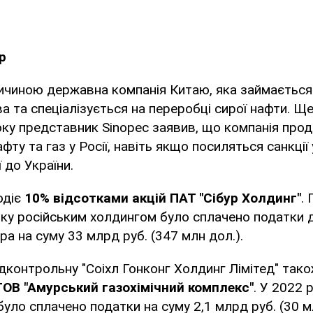
p
личиною державна компанія Китаю, яка займаєтьс
а та спеціалізується на переробці сирої нафти. Ще
оку представник Sinopec заявив, що компанія пр
фту та газ у Росії, навіть якщо посиляться санкції 
 до України.
одіє
10% відсотками акцій ПАТ "Сібур Холдинг"
.
оку російським холдингом було сплачено податки
а на суму 33 млрд руб. (347 млн дол.).
ідконтрольну "Соіхл Гонконг Холдинг Лімітед" так
ТОВ "Амурський газохімічний комплекс"
. У 2022 
уло сплачено податки на суму 2,1 млрд руб. (30 м