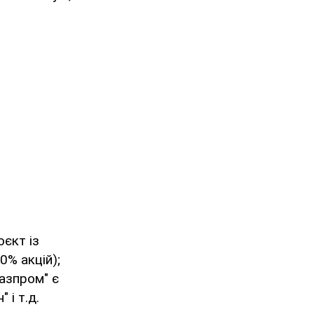
оєкт із
0% акцій);
Газпром" є
і т.д.