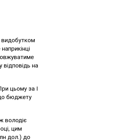
я видобутком
 наприкінці
одовжуватиме
у відповідь на
 При цьому за І
 до бюджету
ож володіє
році, цим
лн дол.) до