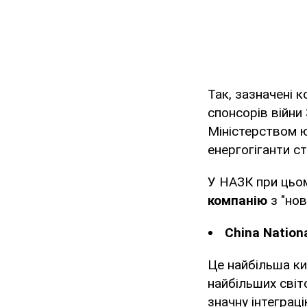
Так, зазначені к
спонсорів війни
Міністерством ю
енергогіганти ст
У НАЗК при цьо
компанію
з "нов
China Nation
Це найбільша ки
найбільших світ
значну інтеграці