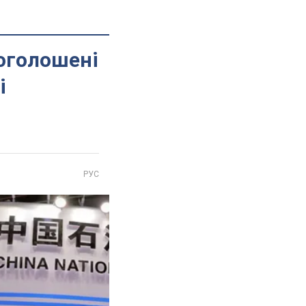
 оголошені
і
РУС