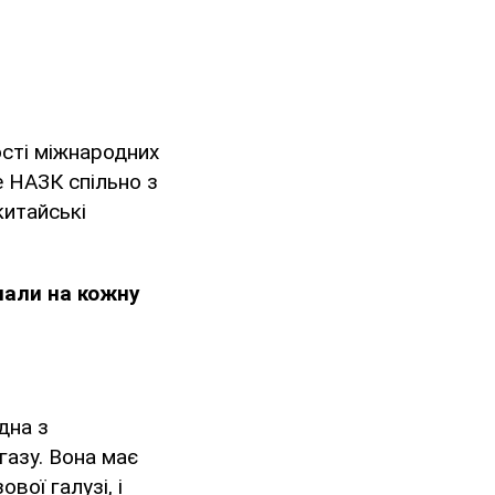
ості міжнародних
е НАЗК спільно з
китайські
лали на кожну
дна з
газу. Вона має
вої галузі, і