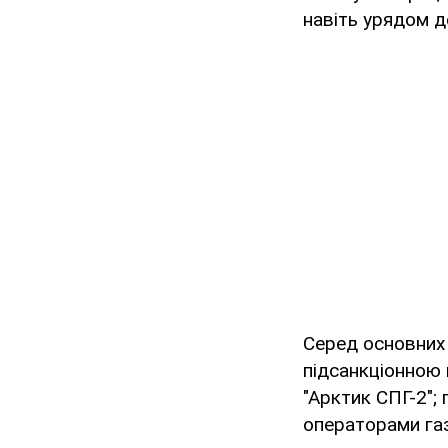
навіть урядом 
Серед основни
підсанкціонною 
"Арктик СПГ-2"; 
операторами газ