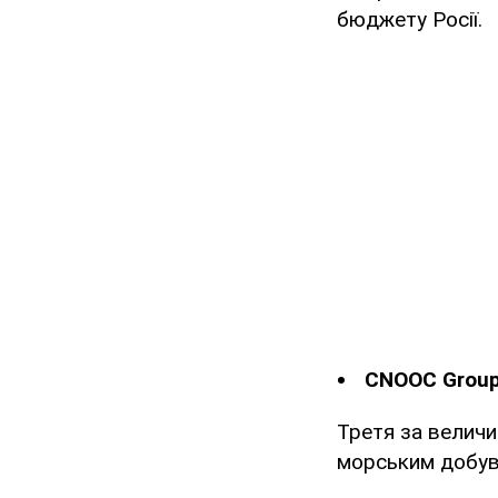
бюджету Росії.
CNOOC Grou
Третя за велич
морським добува