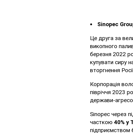
Sinopec Grou
Це друга за ве
викопного палив
березня 2022 р
купувати сиру на
вторгнення Росії
Корпорація вол
півріччя 2023 р
держави-агресор
Sinopec через п
часткою
40% у 
підприємством б