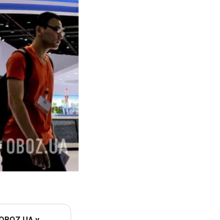
 OBOZ.UA у