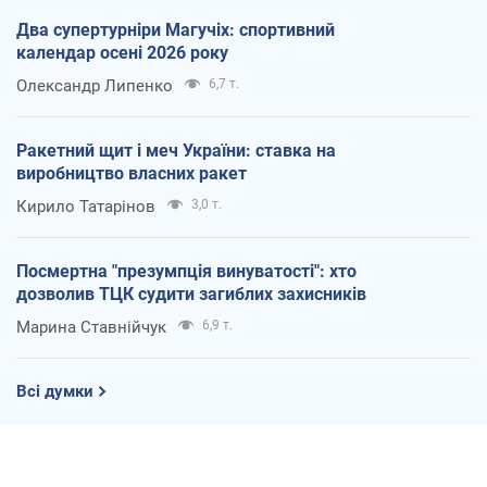
Два супертурніри Магучіх: спортивний
календар осені 2026 року
Олександр Липенко
6,7 т.
Ракетний щит і меч України: ставка на
виробництво власних ракет
Кирило Татарінов
3,0 т.
Посмертна "презумпція винуватості": хто
дозволив ТЦК судити загиблих захисників
Марина Ставнійчук
6,9 т.
Всі думки