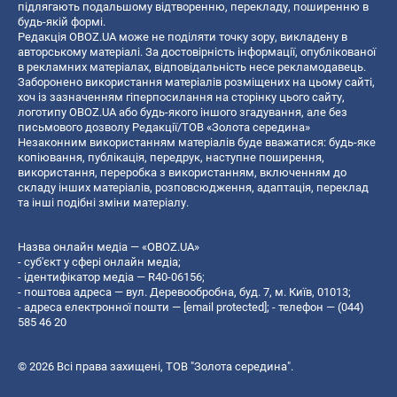
підлягають подальшому відтворенню, перекладу, поширенню в
будь-якій формі.
Редакція OBOZ.UA може не поділяти точку зору, викладену в
авторському матеріалі. За достовірність інформації, опублікованої
в рекламних матеріалах, відповідальність несе рекламодавець.
Заборонено використання матеріалів розміщених на цьому сайті,
хоч із зазначенням гіперпосилання на сторінку цього сайту,
логотипу OBOZ.UA або будь-якого іншого згадування, але без
письмового дозволу Редакції/ТОВ «Золота середина»
Незаконним використанням матеріалів буде вважатися: будь-яке
копiювання, публiкацiя, передрук, наступне поширення,
використання, переробка з використанням, включенням до
складу інших матеріалів, розповсюдження, адаптація, переклад
та інші подібні зміни матеріалу.
Назва онлайн медіа — «OBOZ.UA»
- суб'єкт у сфері онлайн медіа;
- ідентифікатор медіа — R40-06156;
- поштова адреса — вул. Деревообробна, буд. 7, м. Київ, 01013;
- адреса електронної пошти —
[email protected]
; - телефон — (044)
585 46 20
© 2026 Всі права захищені, ТОВ "Золота середина".