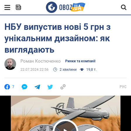
НБУ випустив нові 5 грн з
унікальним дизайном: як
виглядають
Роман Костюченко
Ринки та компанії
22.07.2024 22:56
2 хвилини
19,8 т.
7
РУС