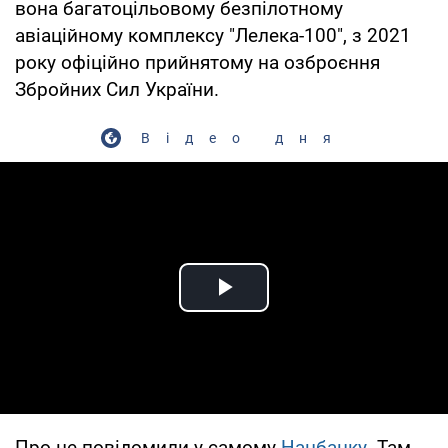
вона багатоцільовому безпілотному
авіаційному комплексу "Лелека-100", з 2021
року офіційно прийнятому на озброєння
Збройних Сил України.
Відео дня
Play Video
Про це повідомили у самому
Нацбанку
. Там