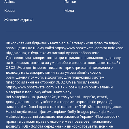
Афіша
Плітки
Краса
Мода
Жіночий журнал
Використання будь-яких матеріалів ( в тому числі фото- та відео-),
розміщених на цьому сайті
https://www.obozrevatel.com
та всіх його
піддоменах, в будь-якому вигляді суворо заборонено.
Дозволяється використання при отриманні письмового дозволу
на їх використання та за умови обов'язкового посилання на сайт
OBOZ.UA, а для інтернет-видань - при отриманні письмового
дозволу на їх використання та за умови обов'язкового
розміщення прямого, відкритого для пошукових систем,
гіперпосилання на сторінку OBOZ.UA за посиланням
https://www.obozrevatel.com
, на якій розміщено оригінальний
матеріал в першому абзаці матеріалу.
Всі матеріали на цьому сайті, в тому числі інтерв’ю, статті,
дослідження – є службовими творами журналістів редакції,
виключні майнові права на які належать ТОВ «Золота середина».
На всі опубліковані фотоматеріали Getty Images редакція має
майнові права, які захищаються законом України «Про авторські
права та суміжні права», ніхто не має права без письмового
дозволу ТОВ «Золота середина» їх використовувати, вони не