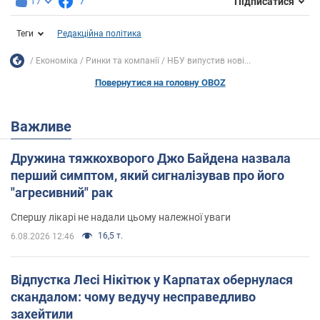
17
7
Підписатися
Теги
Редакційна політика
Економіка
Ринки та компанії
НБУ випустив нові...
Повернутися на головну OBOZ
Важливе
Дружина тяжкохворого Джо Байдена назвала
перший симптом, який сигналізував про його
"агресивний" рак
Спершу лікарі не надали цьому належної уваги
16,5 т.
6.08.2026 12:46
Відпустка Лесі Нікітюк у Карпатах обернулася
скандалом: чому ведучу несправедливо
захейтили