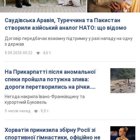
Саудівська Аравія, Туреччина та Пакистан
створили азійський аналог НАТО: що відомо
Договір передбачає взаємну підтримку у разі нападу на одну
з держав
8.08.2026 00:22
4,6 т.
На Прикарпатті після аномальної
спеки пройшла потужна злива:
дороги перетворились на річки.
Відео
Негода накрила Івано-Франківщину та
курортний Буковель
5 часов назад
9,0 т.
Хорватія принизила збірну Росії зі
спортивної гімнастики, офіційно не