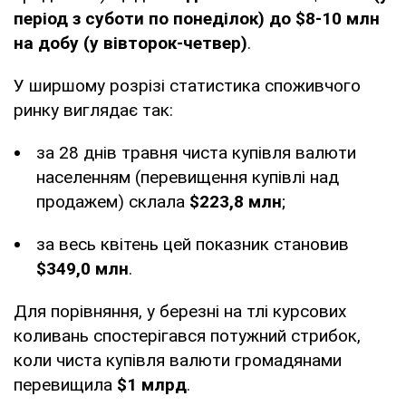
період з суботи по понеділок) до $8-10 млн
на добу (у вівторок-четвер)
.
У ширшому розрізі статистика споживчого
ринку виглядає так:
за 28 днів травня чиста купівля валюти
населенням (перевищення купівлі над
продажем) склала
$223,8 млн
;
за весь квітень цей показник становив
$349,0 млн
.
Для порівняння, у березні на тлі курсових
коливань спостерігався потужний стрибок,
коли чиста купівля валюти громадянами
перевищила
$1 млрд
.