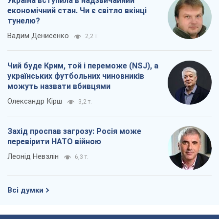
Україна вступила в надзвичайний
економічний стан. Чи є світло вкінці
тунелю?
Вадим Денисенко
2,2 т.
Чий буде Крим, той і переможе (NSJ), а
українських футбольних чиновників
можуть назвати вбивцями
Олександр Кірш
3,2 т.
Захід проспав загрозу: Росія може
перевірити НАТО війною
Леонід Невзлін
6,3 т.
Всі думки