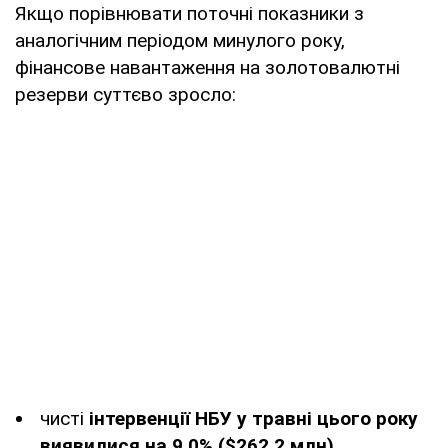
Якщо порівнювати поточні показники з
аналогічним періодом минулого року,
фінансове навантаження на золотовалютні
резерви суттєво зросло:
чисті
інтервенції НБУ у травні цього року
виявилися на 9,0% ($262,2 млн)