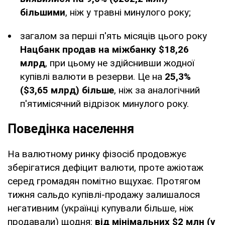
більшими
, ніж у травні минулого року;
загалом за перші п'ять місяців цього року
Нацбанк продав на міжбанку $18,26
млрд
, при цьому не здійснивши жодної
купівлі валюти в резерви. Це на
25,3%
($3,65 млрд) більше
, ніж за аналогічний
п'ятимісячний відрізок минулого року.
Поведінка населення
На валютному ринку фізосіб продовжує
зберігатися дефіцит валюти, проте ажіотаж
серед громадян помітно вщухає. Протягом
тижня сальдо купівлі-продажу залишалося
негативним (українці купували більше, ніж
продавали) щодня:
від мінімальних $2 млн (у