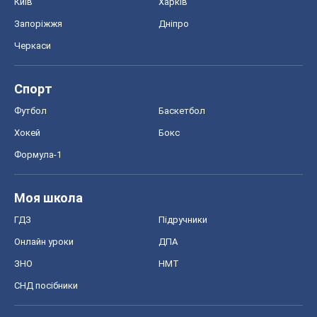
Київ
Харків
Запоріжжя
Дніпро
Черкаси
Спорт
Футбол
Баскетбол
Хокей
Бокс
Формула-1
Моя школа
ГДЗ
Підручники
Онлайн уроки
ДПА
ЗНО
НМТ
СНД посібники