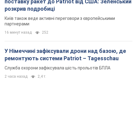
поставку ракет до Patriot від США: Зеленський
розкрив подробиці
Київ також веде активні переговори з європейськими
партнерами
16 минут назад
252
У Німеччині зафіксували дрони над базою, де
ремонтують системи Patriot – Tagesschau
Служба охорони зафіксувала шість прольотів БПЛА
2 часа назад
2,4 т.