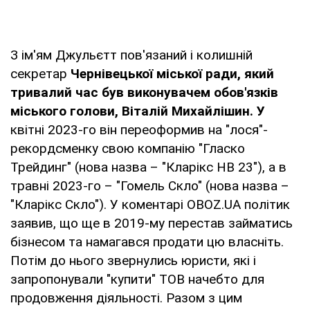
З ім'ям Джульєтт пов'язаний і колишній
секретар
Чернівецької міської ради, який
тривалий час був виконувачем обов'язків
міського голови, Віталій Михайлішин. У
квітні 2023-го він переоформив на "лося"-
рекордсменку свою компанію "Гласко
Трейдинг" (нова назва – "Кларікс НВ 23"), а в
травні 2023-го – "Гомель Скло" (нова назва –
"Кларікс Скло"). У коментарі OBOZ.UA політик
заявив, що ще в 2019-му перестав займатись
бізнесом та намагався продати цю власніть.
Потім до нього звернулись юристи, які і
запропонували "купити" ТОВ начебто для
продовження діяльності. Разом з цим