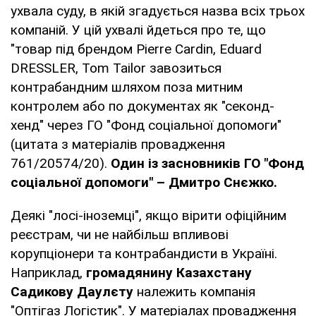
ухвала суду, в якій згадується назва всіх трьох
компаній. У цій ухвалі йдеться про те, що
"товар під брендом Pierre Cardin, Eduard
DRESSLER, Tom Tailor завозиться
контрабандним шляхом поза митним
контролем або по документах як "секонд-
хенд" через ГО "Фонд соціальної допомоги"
(цитата з матеріалів провадження
761/20574/20).
Один із засновників ГО "Фонд
соціальної допомоги" – Дмитро Снєжко.
Деякі "лосі-іноземці", якщо вірити офіційним
реєстрам, чи не найбільш впливові
корупціонери та контрабандисти в Україні.
Наприклад,
громадянину Казахстану
Садикову Даулєту
належить компанія
"Оптігаз Логістик". У матеріалах провадження