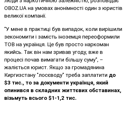
люди з наркотичною залежністю, розповідає
OBOZ.UA на умовах анонімності один з юристів
великої компанії.
"У мене в практиці був випадок, коли вирішили
зекономити і замість іноземця переоформили
ТОВ на українця. Це був просто наркоман
якийсь. Так він нам зривав угоду, вже в
процесі почав вимагати більшу суму", –
жаліється юрист. Якщо за громадянина
Киргизстану "лосєводу" треба заплатити
до
$3 тис., то за документи українця, який
опинився в складних життєвих обставинах,
візьмуть всього $1-1,2 тис.