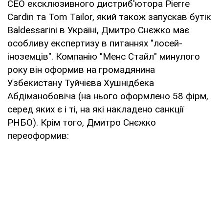
СЕО ексклюзивного дистриб'ютора Pierre
Cardin та Tom Tailor, який також запускав бутік
Baldessarini в Україні, Дмитро Снєжко має
особливу експертизу в питаннях "лосей-
іноземців". Компанію "Менс Стайл" минулого
року він оформив на громадянина
Узбекистану Туйчієва Хушнідбека
Абдіманобовіча (на нього оформлено 58 фірм,
серед яких є і ті, на які накладено санкції
РНБО). Крім того, Дмитро Снєжко
переоформив: