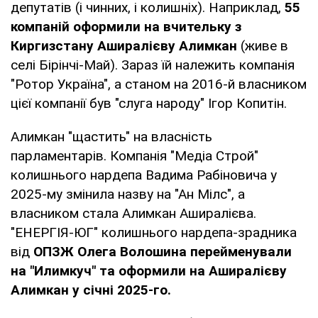
депутатів (і чинних, і колишніх). Наприклад,
55
компаній оформили на вчительку з
Киргизстану Аширалієву Алимкан
(живе в
селі Бірінчі-Май). Зараз їй належить компанія
"Ротор Україна", а станом на 2016-й власником
цієї компанії був "слуга народу" Ігор Копитін.
Алимкан "щастить" на власність
парламентарів. Компанія "Медіа Строй"
колишнього нардепа Вадима Рабіновича у
2025-му змінила назву на "Ан Мілс", а
власником стала Алимкан Аширалієва.
"ЕНЕРГІЯ-ЮГ" колишнього нардепа-зрадника
від
ОПЗЖ Олега Волошина перейменували
на "Илимкуч" та оформили на Аширалієву
Алимкан у січні 2025-го.