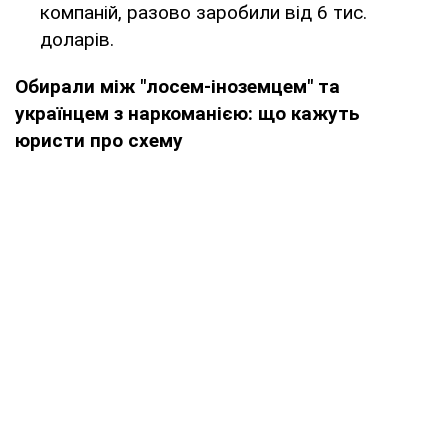
компаній, разово заробили від 6 тис.
доларів.
Обирали між "лосем-іноземцем" та
українцем з наркоманією: що кажуть
юристи про схему