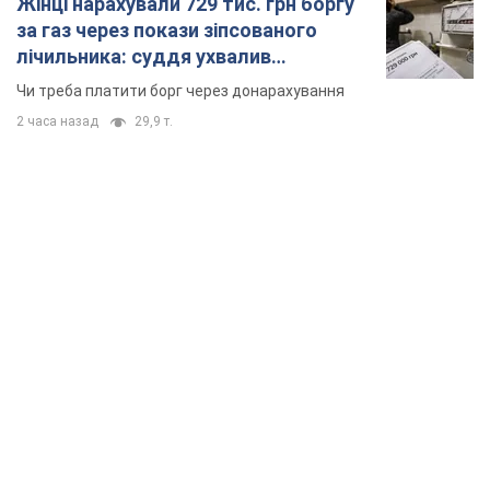
Жінці нарахували 729 тис. грн боргу
за газ через покази зіпсованого
лічильника: суддя ухвалив
неочікуване рішення
Чи треба платити борг через донарахування
2 часа назад
29,9 т.