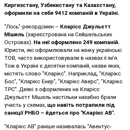
Киргизстану, Узбекистану та Казахстану,
оформили на себе 9412 компаній в Україні.
"Лось"-рекордсмен –
Кларісс Джульєтт
Мішель
(зареєстрована на Сейшельських
Островах).
На неї оформлено 249 компаній.
Юристи, які оформлювали на жінку українські
ТОВ, часто використовували в назвах її ім'я.
Тож в Україні є десятки компаній, назви яких,
містять слово "Кларікс". Наприклад, "Кларікс
Бос", "Кларікс Енер", "Кларікс Аверс", "Кларікс
ТРС". Деякі з оформлених на Кларісс
Джульєтт Мішель настільки нахабно брали
участь у схемах,
що навіть потрапили під
санкції РНБО – йдеться про "Кларікс АВ".
"Кларікс АВ" раніше називалась "Авентус-