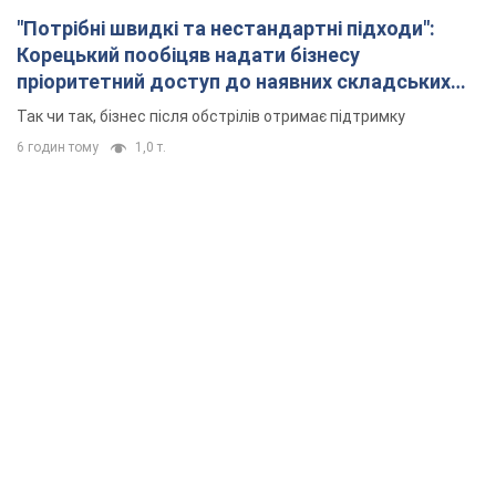
"Потрібні швидкі та нестандартні підходи":
Корецький пообіцяв надати бізнесу
пріоритетний доступ до наявних складських
приміщень
Так чи так, бізнес після обстрілів отримає підтримку
6 годин тому
1,0 т.