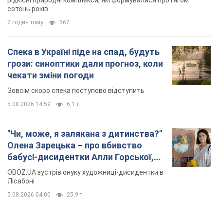
рідкісні природні комплекси, які формувалися протягом
сотень років
7 годин тому
567
Спека в Україні піде на спад, будуть
грози: синоптики дали прогноз, коли
чекати зміни погоди
Зовсім скоро спека поступово відступить
5.08.2026 14:59
6,1 т.
"Чи, може, я залякана з дитинства?"
Олена Зарецька – про вбивство
бабусі-дисидентки Алли Горської,
критику Дмитра Стуса та втечу в
OBOZ.UA зустрів онуку художниці-дисидентки в
Португалію з 5 дітьми
Лісабоні
5.08.2026 04:00
25,9 т.