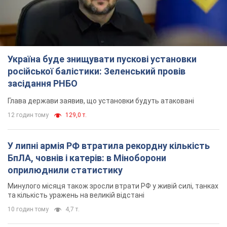
Україна буде знищувати пускові установки
російської балістики: Зеленський провів
засідання РНБО
Глава держави заявив, що установки будуть атаковані
12 годин тому
129,0 т.
У липні армія РФ втратила рекордну кількість
БпЛА, човнів і катерів: в Міноборони
оприлюднили статистику
Минулого місяця також зросли втрати РФ у живій силі, танках
та кількість уражень на великій відстані
10 годин тому
4,7 т.