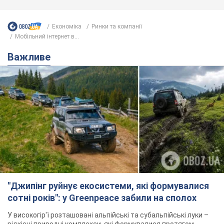
Економіка
Ринки та компанії
Мобільний інтернет в...
Важливе
"Джипінг руйнує екосистеми, які формувалися
сотні років": у Greenpeace забили на сполох
У високогір'ї розташовані альпійські та субальпійські луки –