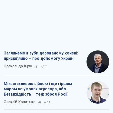
Заглянемо в зуби дарованому коневі:
прискіпливо – про допомогу Україні
Олександр Кірш
5,0 т.
Між жахливою війною і ще гіршим
миром на умовах агресора, або
Безвихідність – теж зброя Росії
Олексій Копитько
4,7 т.