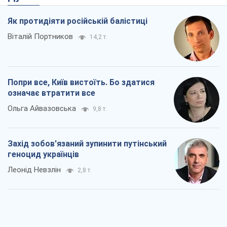
Як протидіяти російській балістиці
Віталій Портников
14,2 т.
Попри все, Київ вистоїть. Бо здатися
означає втратити все
Ольга Айвазовська
9,8 т.
Захід зобов'язаний зупинити путінський
геноцид українців
Леонід Невзлін
2,8 т.