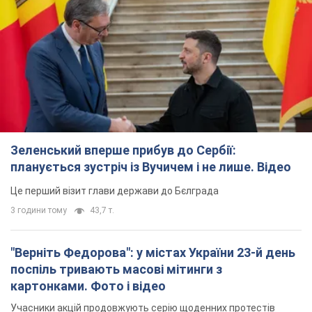
Зеленський вперше прибув до Сербії:
планується зустріч із Вучичем і не лише. Відео
Це перший візит глави держави до Бєлграда
3 години тому
43,7 т.
"Верніть Федорова": у містах України 23-й день
поспіль тривають масові мітинги з
картонками. Фото і відео
Учасники акцій продовжують серію щоденних протестів