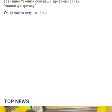
зовнішності жінки, сказавши, що вона носить
"чоловічу стрижку"
13 хвилин тому
7,6 т.
TOP NEWS