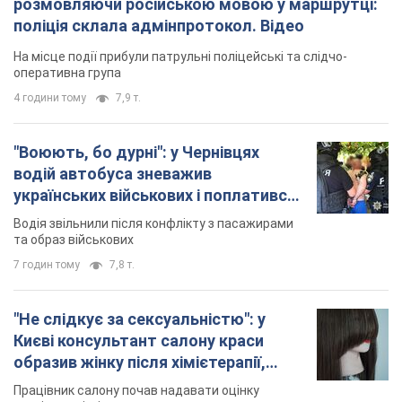
розмовляючи російською мовою у маршрутці:
поліція склала адмінпротокол. Відео
На місце події прибули патрульні поліцейські та слідчо-
оперативна група
4 години тому
7,9 т.
"Воюють, бо дурні": у Чернівцях
водій автобуса зневажив
українських військових і поплатився.
Відео
Водія звільнили після конфлікту з пасажирами
та образ військових
7 годин тому
7,8 т.
"Не слідкує за сексуальністю": у
Києві консультант салону краси
образив жінку після хімієтерапії,
розгорівся скандал. Фото
Працівник салону почав надавати оцінку