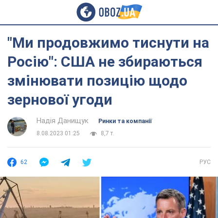
"Ми продовжимо тиснути на
Росію": США не збираються
змінювати позицію щодо
зернової угоди
Надія Данищук
Ринки та компанії
8.08.2023 01:25
8,7 т.
62
РУС