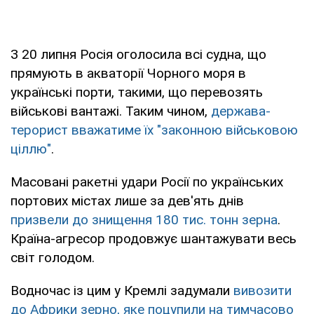
З 20 липня Росія оголосила всі судна, що
прямують в акваторії Чорного моря в
українські порти, такими, що перевозять
військові вантажі. Таким чином,
держава-
терорист вважатиме їх "законною військовою
ціллю"
.
Масовані ракетні удари Росії по українських
портових містах лише за дев'ять днів
призвели до знищення 180 тис. тонн зерна
.
Країна-агресор продовжує шантажувати весь
світ голодом.
Водночас із цим у Кремлі задумали
вивозити
до Африки зерно, яке поцупили на тимчасово