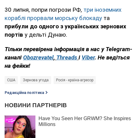
30 липня, попри погрози РФ,
три іноземних
кораблі прорвали морську блокаду
та
прибули до одного з українських зернових
портів
у дельті Дунаю.
Тільки перевірена інформація в нас у Telegram-
каналі
Obozrevatel
,
Threads
і
Viber
. Не ведіться
на фейки!
США
Зернова угода
Росія - країна-агресор
Редакційна політика