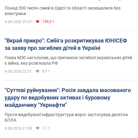
Понад 300 тисяч сімей в Одесі та області залишалися без
електрики
136,2 т.
9.08.2026 20:47
"Вкрай прикро": Сибіга розкритикував ЮНІСЕФ
за заяву про загиблих дітей в Україні
Глава МЗС наголосив, що причиною загибелі українських дітей
є війна, яку розв'язала РФ
8,5 т.
9.08.2026 22:51
"Суттєві руйнування": Росія завдала масованого
удару по видобувних активах і буровому
майданчику "Укрнафти"
Проти видобувної інфраструктури ворог застосував десятки
БПЛА
7,1 т.
9.08.2026 21:58