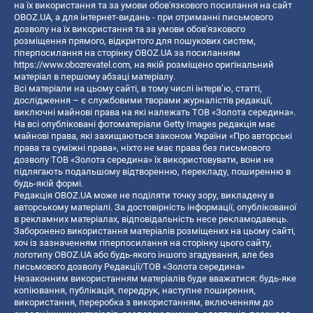
на їх використання та за умови обов'язкового посилання на сайт
OBOZ.UA, а для інтернет-видань - при отриманні письмового
дозволу на їх використання та за умови обов'язкового
розміщення прямого, відкритого для пошукових систем,
гіперпосилання на сторінку OBOZ.UA за посиланням
https://www.obozrevatel.com
, на якій розміщено оригінальний
матеріал в першому абзаці матеріалу.
Всі матеріали на цьому сайті, в тому числі інтерв’ю, статті,
дослідження – є службовими творами журналістів редакції,
виключні майнові права на які належать ТОВ «Золота середина».
На всі опубліковані фотоматеріали Getty Images редакція має
майнові права, які захищаються законом України «Про авторські
права та суміжні права», ніхто не має права без письмового
дозволу ТОВ «Золота середина» їх використовувати, вони не
підлягають подальшому відтворенню, перекладу, поширенню в
будь-якій формі.
Редакція OBOZ.UA може не поділяти точку зору, викладену в
авторському матеріалі. За достовірність інформації, опублікованої
в рекламних матеріалах, відповідальність несе рекламодавець.
Заборонено використання матеріалів розміщених на цьому сайті,
хоч із зазначенням гіперпосилання на сторінку цього сайту,
логотипу OBOZ.UA або будь-якого іншого згадування, але без
письмового дозволу Редакції/ТОВ «Золота середина»
Незаконним використанням матеріалів буде вважатися: будь-яке
копiювання, публiкацiя, передрук, наступне поширення,
використання, переробка з використанням, включенням до