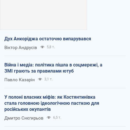
Дух Анкоріджа остаточно випарувався
Віктор Андрусів
5,8 т.
Війна і медіа: політика пішла в соцмережі, а
ЗМІ грають за правилами ютуб
Павло Казарін
3,1 т.
У полоні власних міфів: як Костянтинівка
стала головною ідеологічною пасткою для
російських окупантів
Дмитро Снєгирьов
6,5 т.