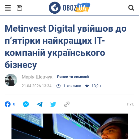
Metinvest Digital увійшов до
п’ятірки найкращих IT-
компаній українського
бізнесу
Марія Шевчук
Ринки та компанії
21.04.2026 13:34
1 хвилина
13,9 т.
0
РУС