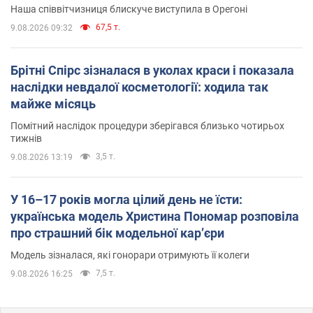
Наша співвітчизниця блискуче виступила в Орегоні
67,5 т.
9.08.2026 09:32
Брітні Спірс зізналася в уколах краси і показала
наслідки невдалої косметології: ходила так
майже місяць
Помітний наслідок процедури зберігався близько чотирьох
тижнів
3,5 т.
9.08.2026 13:19
У 16–17 років могла цілий день не їсти:
українська модель Христина Пономар розповіла
про страшний бік модельної кар’єри
Модель зізналася, які гонорари отримують її колеги
7,5 т.
9.08.2026 16:25