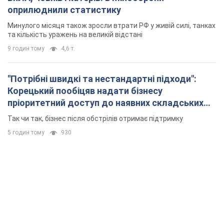
оприлюднили статистику
Минулого місяця також зросли втрати РФ у живій силі, танках
та кількість уражень на великій відстані
9 годин тому
4,6 т.
"Потрібні швидкі та нестандартні підходи":
Корецький пообіцяв надати бізнесу
пріоритетний доступ до наявних складських
приміщень
Так чи так, бізнес після обстрілів отримає підтримку
5 годин тому
930