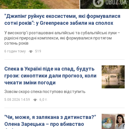
"Джипінг руйнує екосистеми, які формувалися
сотні років": у Greenpeace забили на сполох
У високогір'ї розташовані альпійські та субальпійські луки –
рідкісні природні комплекси, які формувалися протягом
сотень років
6 годин тому
519
Спека в Україні піде на спад, будуть
грози: синоптики дали прогноз, коли
чекати зміни погоди
Зовсім скоро спека поступово відступить
5.08.2026 14:59
6,0 т.
"Чи, може, я залякана з дитинства?"
Олена Зарецька – про вбивство