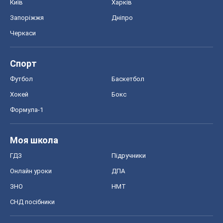
Київ
Харків
Запоріжжя
Дніпро
Черкаси
Спорт
Футбол
Баскетбол
Хокей
Бокс
Формула-1
Моя школа
ГДЗ
Підручники
Онлайн уроки
ДПА
ЗНО
НМТ
СНД посібники