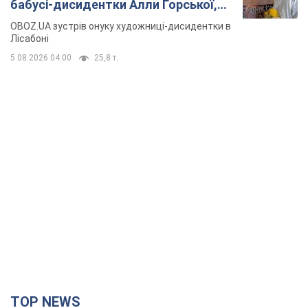
бабусі-дисидентки Алли Горської,
критику Дмитра Стуса та втечу в
OBOZ.UA зустрів онуку художниці-дисидентки в
Португалію з 5 дітьми
Лісабоні
5.08.2026 04:00
25,8 т.
TOP NEWS