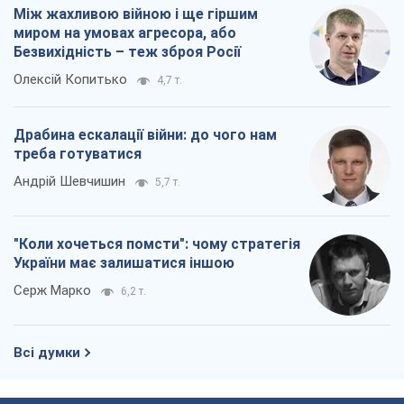
Між жахливою війною і ще гіршим
миром на умовах агресора, або
Безвихідність – теж зброя Росії
Олексій Копитько
4,7 т.
Драбина ескалації війни: до чого нам
треба готуватися
Андрій Шевчишин
5,7 т.
"Коли хочеться помсти": чому стратегія
України має залишатися іншою
Серж Марко
6,2 т.
Всі думки