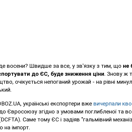
уде восени? Швидше за все, у зв'язку з тим, що
не 
портувати до ЄС, буде зниження ціни
. Знову ж 
тво, очікується непоганий урожай - на рівні минул
ький.
BOZ.UA, українські експортери вже
вичерпали кво
до Євросоюзу згідно з умовами поглибленої та вс
 (DCFTA). Саме тому ЄС і задіяв "гальмівний механі
 на імпорт.