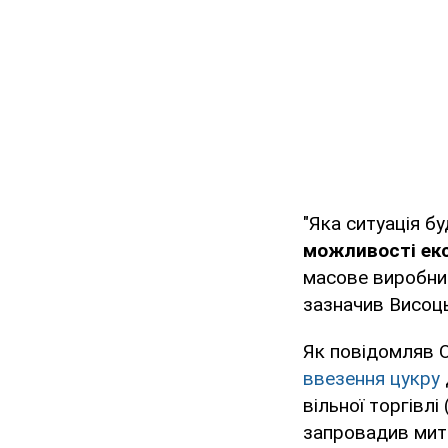
"Яка ситуація б
можливості екс
масове виробниц
зазначив Висоц
Як повідомляв O
ввезення цукру
вільної торгівлі
запровадив мито