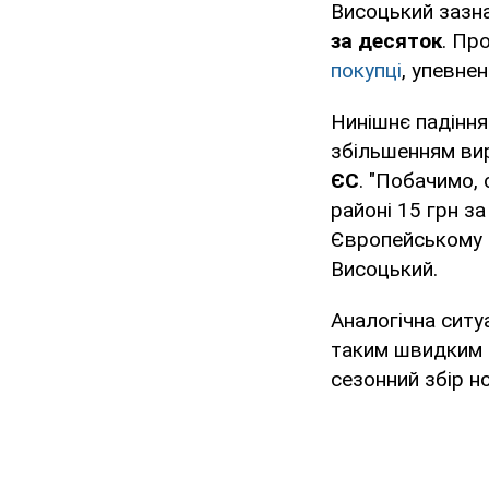
Висоцький зазна
за десяток
. Пр
покупці
, упевнен
Нинішнє падіння
збільшенням ви
ЄС
. "Побачимо, 
районі 15 грн з
Європейському С
Висоцький.
Аналогічна ситуа
таким швидким
сезонний збір н