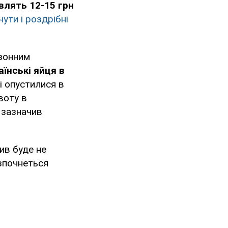
влять 12-15 грн
ути і роздрібні
езонним
їнські яйця в
ві опустилися в
воту в
 зазначив
лив буде не
озпочнеться