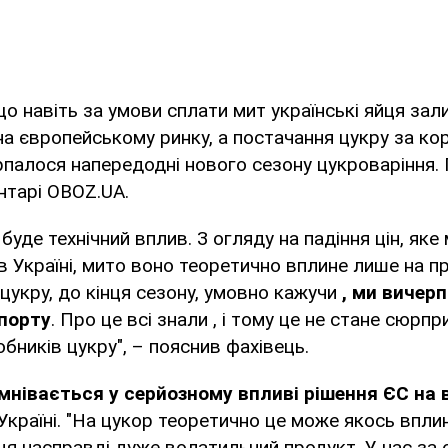
що навіть за умови сплати мит українські яйця за
а європейському ринку, а постачання цукру за кор
палося напередодні нового сезону цукроваріння.
нтарі OBOZ.UA.
уде технічний вплив. З огляду на падіння цін, яке
в Україні, мито воно теоретично вплине лише на п
цукру, до кінця сезону, умовно кажучи
, ми вичер
порту
. Про це всі знали , і тому це не стане сюрп
обників цукру", – пояснив фахівець.
мнівається у серйозному впливі рішення ЄС на в
 Україні. "На цукор теоретично це може якось впли
йця насправді дуже волатильний продукт. У нас за о