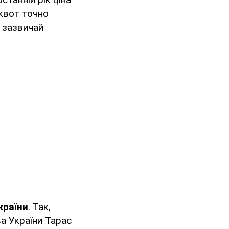
 квот точно
и зазвичай
країни
. Так,
а України Тарас