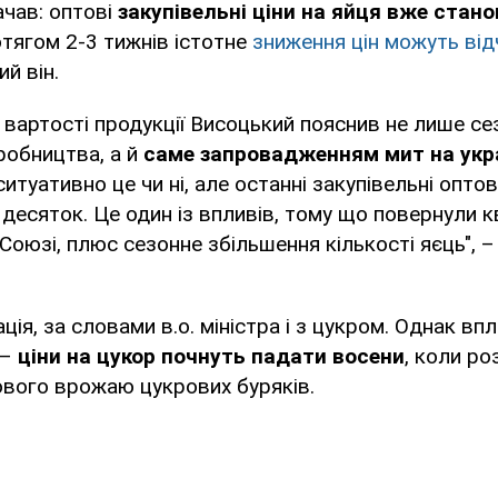
чав: оптові
закупівельні ціни на яйця вже стано
отягом 2-3 тижнів істотне
зниження цін можуть відч
ий він.
 вартості продукції Висоцький пояснив не лише с
робництва, а й
саме запровадженням мит на укра
ситуативно це чи ні, але останні закупівельні опто
а десяток. Це один із впливів, тому що повернули к
оюзі, плюс сезонне збільшення кількості яєць", –
ція, за словами в.о. міністра і з цукром. Однак вп
 –
ціни на цукор почнуть падати восени
, коли р
ового врожаю цукрових буряків.