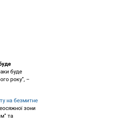
буде
таки буде
ого року", –
ту на безмитне
еосяжної зони
зм" та