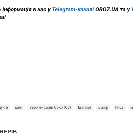
 інформація в нас у
Telegram-каналі
OBOZ.UA та у
ки!
дукти
ціни
Європейський Союз (ЄС)
Експорт
цукор
Яйце
м