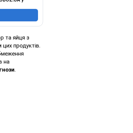
р та яйця з
 цих продуктів.
обмеження
в на
гнози
.