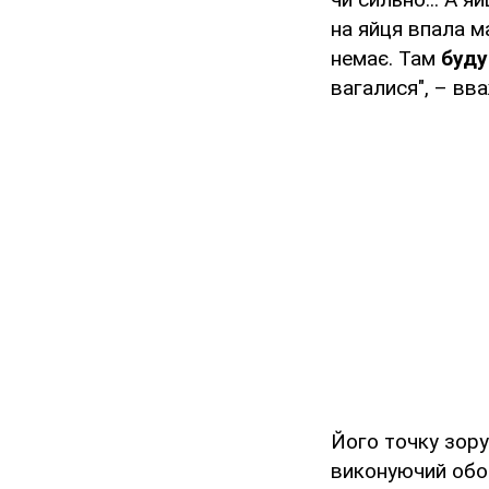
на яйця впала м
немає. Там
буду
вагалися", – вв
Його точку зор
виконуючий обов