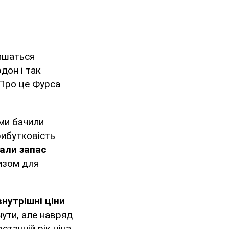
лишаться
дон і так
 Про це Фурса
 ми бачили
рибутковість
пали запас
ризом для
нутрішні ціни
нути, але навряд
станній рік ціна