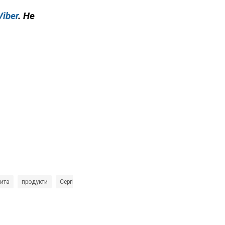
Viber
. Не
ита
продукти
Сергій Фурса