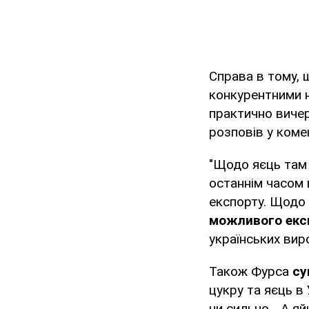
Справа в тому, 
конкурентними н
практично вичер
розповів у коме
"Щодо яєць там б
останнім часом 
експорту. Щодо 
можливого екс
українських вир
Також Фурса
су
цукру та яєць в
чи сильно... А я