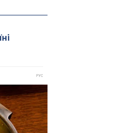
їні
РУС