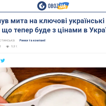
ув мита на ключові українські
 що тепер буде з цінами в Укра
устинська
Ринки та компанії
3
9,8 т.