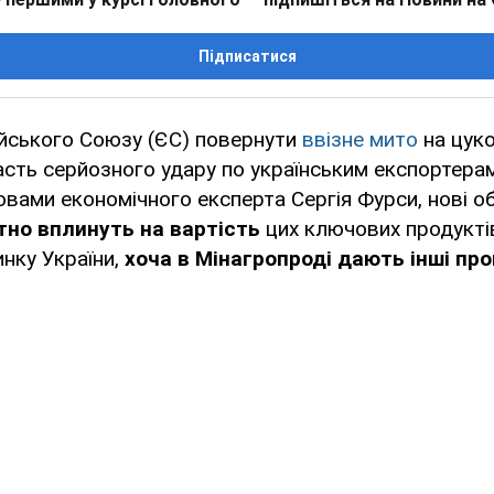
Підписатися
йського Союзу (ЄС) повернути
ввізне мито
на цуко
асть серйозного удару по українським експортерам
ловами економічного експерта Сергія Фурси, нові 
тно вплинуть на вартість
цих ключових продукті
нку України,
хоча в Мінагропроді дають інші про