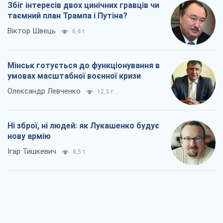
Збіг інтересів двох цинічних гравців чи
таємний план Трампа і Путіна?
Віктор Швець
6,4 т.
Мінськ готується до функціонування в
умовах масштабної воєнної кризи
Олександр Левченко
12,3 т.
Ні зброї, ні людей: як Лукашенко будує
нову армію
Ігар Тишкевич
8,5 т.