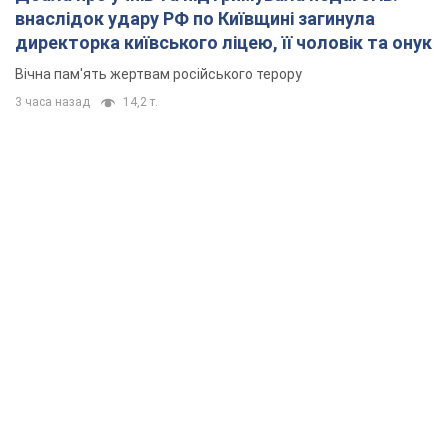
внаслідок удару РФ по Київщині загинула
директорка київського ліцею, її чоловік та онук
Вічна пам'ять жертвам російського терору
3 часа назад
14,2 т.