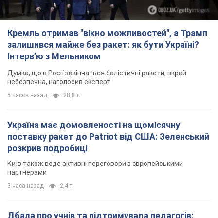
Кремль отримав "вікно можливостей", а Трамп
залишився майже без ракет: як бути Україні?
Інтерв’ю з Мельником
Думка, що в Росії закінчаться балістичні ракети, вкрай
небезпечна, наголосив експерт
5 часов назад
28,8 т.
Україна має домовленості на щомісячну
поставку ракет до Patriot від США: Зеленський
розкрив подробиці
Київ також веде активні переговори з європейськими
партнерами
3 часа назад
2,4 т.
Дбала про учнів та підтримувала педагогів: