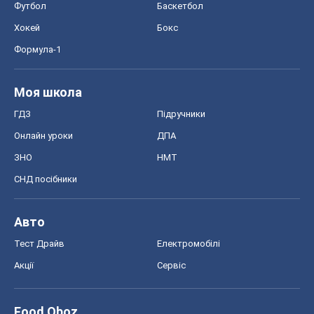
Футбол
Баскетбол
Хокей
Бокс
Формула-1
Моя школа
ГДЗ
Підручники
Онлайн уроки
ДПА
ЗНО
НМТ
СНД посібники
Авто
Тест Драйв
Електромобілі
Акції
Сервіс
Food Oboz