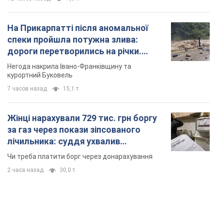
На Прикарпатті після аномальної
спеки пройшла потужна злива:
дороги перетворились на річки.
Відео
Негода накрила Івано-Франківщину та
курортний Буковель
7 часов назад
15,1 т.
Жінці нарахували 729 тис. грн боргу
за газ через покази зіпсованого
лічильника: суддя ухвалив
неочікуване рішення
Чи треба платити борг через донарахування
2 часа назад
30,0 т.