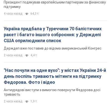
Президент подякував європейським партнерам за фінансову
підтримку
4 часа назад
64,3 т.
Україна придбала у Туреччини 70 балістичних
ракет і багато іншого озброєння: у Держдепі
США оприлюднили список
Держдеп вже поставив до відома американський Конгрес
2 часа назад
4,4 т.
"Нас почули на одне вухо": у містах України 24-й
день поспіль тривають мітинги на підтримку
Федорова. Фото і відео
Антиурядові виступи з вимогою повернути Федорова досі
тривають
2 часа назад
1,9 т.