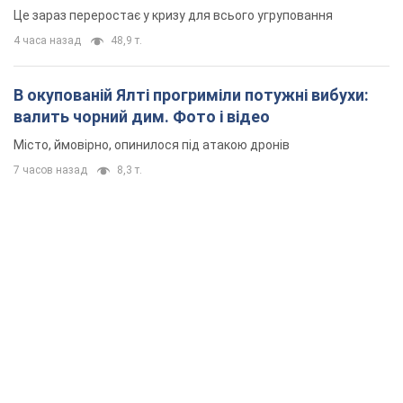
Це зараз переростає у кризу для всього угруповання
4 часа назад
48,9 т.
В окупованій Ялті прогриміли потужні вибухи:
валить чорний дим. Фото і відео
Місто, ймовірно, опинилося під атакою дронів
7 часов назад
8,3 т.