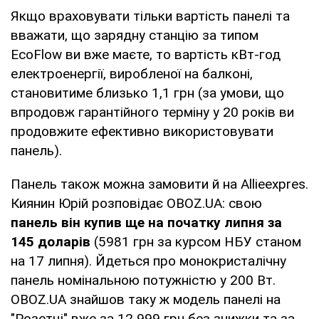
Якщо враховувати тільки вартість панелі та
вважати, що зарядну станцію за типом
EcoFlow ви вже маєте, то вартість кВт-год
електроенергії, виробленої на балконі,
становитиме близько 1,1 грн (за умови, що
впродовж гарантійного терміну у 20 років ви
продовжите ефективно використовувати
панель).
Панель також можна замовити й на Allieexpres.
Киянин Юрій розповідає OBOZ.UA: свою
панель він купив ще на початку липня за
145 доларів
(5981 грн за курсом НБУ станом
на 17 липня). Йдеться про монокристалічну
панель номінальною потужністю у 200 Вт.
OBOZ.UA знайшов таку ж модель панелі на
"Розетці" вже за 12 999 грн без знижки та за