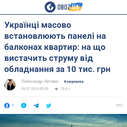
Українці масово
встановлюють панелі на
балконах квартир: на що
вистачить струму від
обладнання за 10 тис. грн
Олександр Литвин
Комуналка
26.07.2024 00:05
29,6 т.
7
РУС