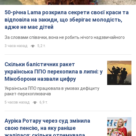
50-річна Lama розкрила секрети своєї краси та
відповіла на закиди, що зберігає молодість,
адже не має дітей
За словами співачки, вона не робить нічого надзвичайного
3 часа назад
5,2 т.
Скільки балістичних ракет
українська ППО перехопила в липні: у
Міноборони назвали цифру
Українська ППО працювала в умовах дефіциту
ракет-перехоплювачів
5 часов назад
6,9 т.
Ауріка Ротару через суд змінила
свою пенсію, на яку раніше
жалілася: скільки отримувала