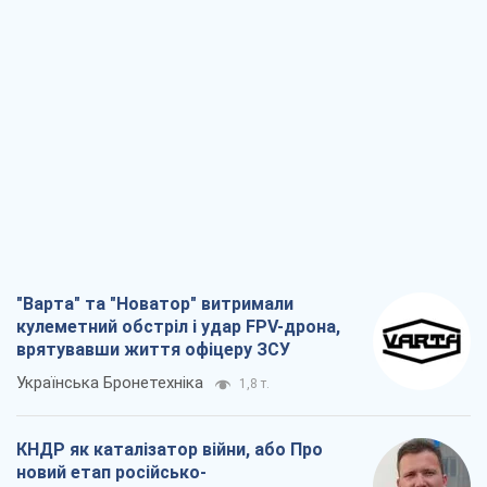
"Варта" та "Новатор" витримали
кулеметний обстріл і удар FPV-дрона,
врятувавши життя офіцеру ЗСУ
Українська Бронетехніка
1,8 т.
КНДР як каталізатор війни, або Про
новий етап російсько-