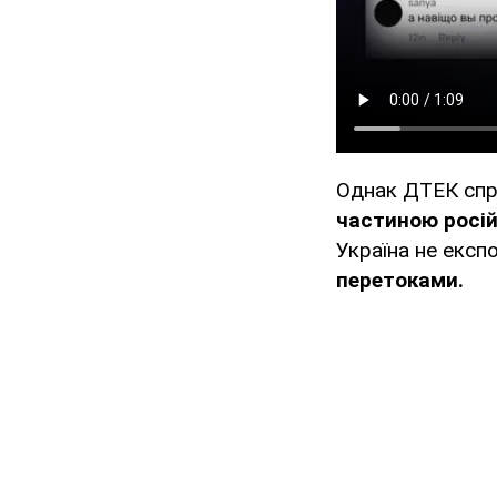
Однак ДТЕК спр
частиною росій
Україна не експо
перетоками.