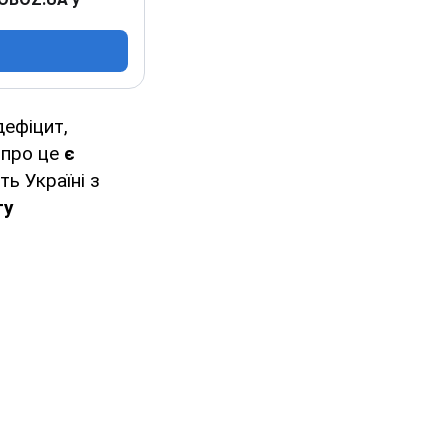
дефіцит,
 про це
є
ь Україні з
ту