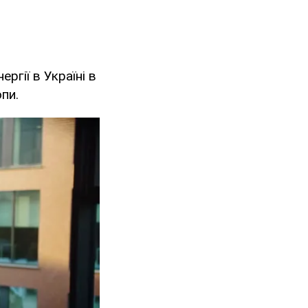
ргії в Україні в
пи.