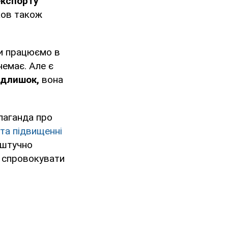
експорту
ков також
и працюємо в
немає. Але є
надлишок,
вона
паганда про
та підвищенні
 штучно
и спровокувати