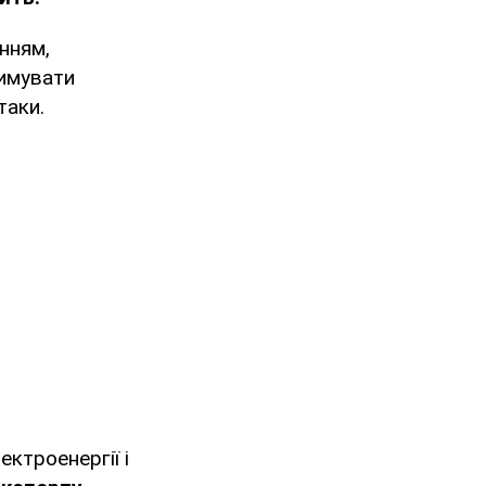
нням,
имувати
таки.
ктроенергії і