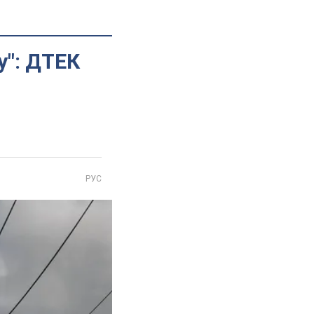
у": ДТЕК
РУС