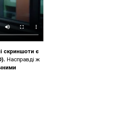
ні скриншоти є
О).
Насправді ж
ічними