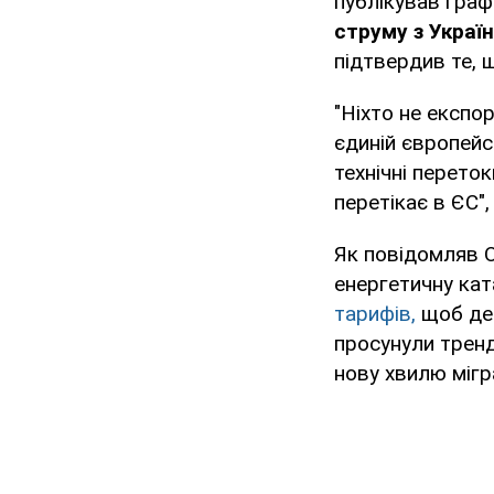
публікував граф
струму з Украї
підтвердив те, 
"Ніхто не експо
єдиній європейсь
технічні переток
перетікає в ЄС",
Як повідомляв O
енергетичну ка
тарифів,
щоб дес
просунули тренд
нову хвилю мігра