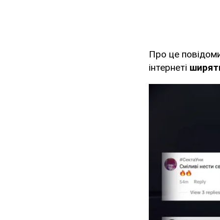
Про це повідом
інтернеті
ширять