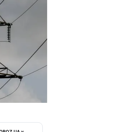
 OBOZ.UA у