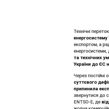
Технічні перето
енергосистему 
експортом, а ра
енергосистеми, 
та технічних ум
України до ЄС н
Через постійні 
суттєвого дефі
припинила експ
звернутися до с
ENTSO-E, де
від
жодна комерцій