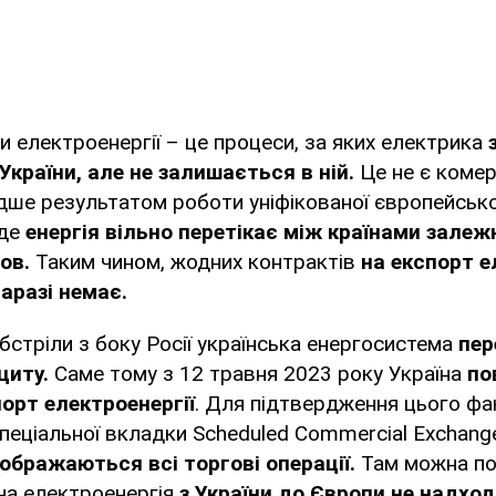
ки електроенергії – це процеси, за яких електрика
України, але не залишається в ній.
Це не є комер
дше результатом роботи уніфікованої європейсько
де
енергія вільно перетікає між країнами залеж
ов.
Таким чином, жодних контрактів
на експорт е
аразі немає.
обстріли з боку Росії українська енергосистема
пер
циту.
Саме тому з 12 травня 2023 року Україна
по
орт електроенергії
. Для підтвердження цього ф
пеціальної вкладки Scheduled Commercial Exchange
ображаються всі торгові операції.
Там можна по
на електроенергія
з України до Європи не надход