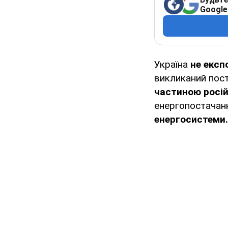
Google
Україна
не екс
викликаний пості
частиною росій
енергопостачан
енергосистеми.