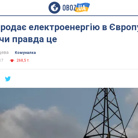
продає електроенергію в Європ
 чи правда це
цева
Комуналка
17
268,5 т.