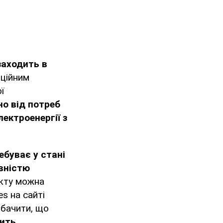
заходить в
ційним
ї
но від потреб
лектроенергії з
ебуває у стані
вністю
акту можна
s на сайті
бачити, що
ить.