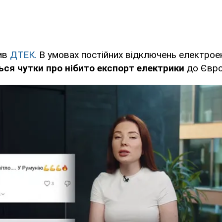
ив
ДТЕК.
В умовах постійних відключень електроене
ся чутки про нібито експорт електрики
до Євро