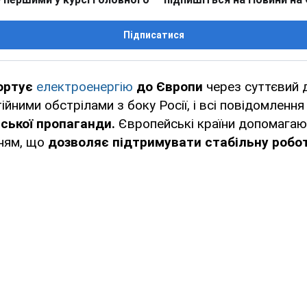
Підписатися
портує
електроенергію
до Європи
через суттєвий 
йними обстрілами з боку Росії, і всі повідомлення
ської пропаганди.
Європейські країни допомагают
ням, що
дозволяє підтримувати стабільну робо