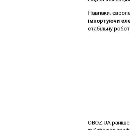
Навпаки, європе
імпортуючи еле
стабільну робот
OBOZ.UA раніш