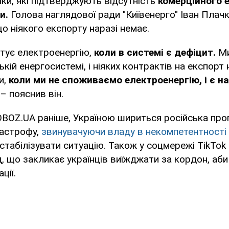
іки, які підтверджують відсутність
комерційного 
ни.
Голова наглядової ради "Київенерго" Іван Плач
що ніякого експорту наразі немає.
ртує електроенергію,
коли в системі є дефіцит.
М
кій енергосистемі, і ніяких контрактів на експорт 
и,
коли ми не споживаємо електроенергію, і є 
 – пояснив він.
BOZ.UA раніше, Україною шириться російська про
тастрофу,
звинувачуючи владу в некомпетентності 
табілізувати ситуацію. Також у соцмережі TikTok
, що закликає українців виїжджати за кордон, аб
ції.