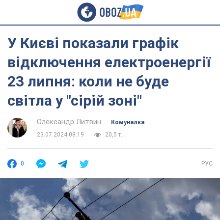
У Києві показали графік
відключення електроенергії
23 липня: коли не буде
світла у "сірій зоні"
Олександр Литвин
Комуналка
23.07.2024 08:19
20,5 т.
0
РУС