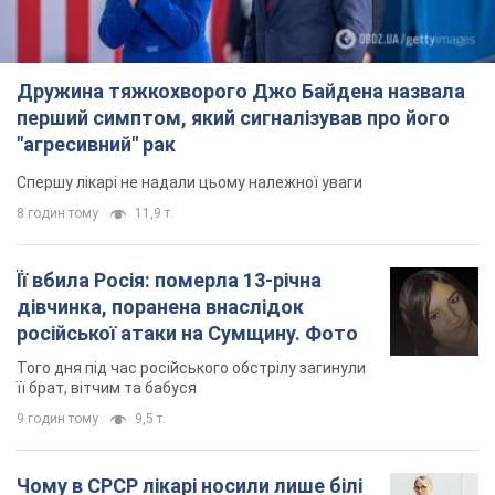
Дружина тяжкохворого Джо Байдена назвала
перший симптом, який сигналізував про його
"агресивний" рак
Спершу лікарі не надали цьому належної уваги
8 годин тому
11,9 т.
Її вбила Росія: померла 13-річна
дівчинка, поранена внаслідок
російської атаки на Сумщину. Фото
Того дня під час російського обстрілу загинули
її брат, вітчим та бабуся
9 годин тому
9,5 т.
Чому в СРСР лікарі носили лише білі