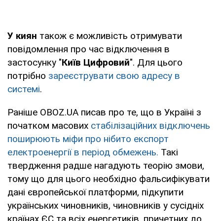
У киян
також є можливість отримувати
повідомлення про час відключення в
застосунку "
Київ Цифровий
". Для цього
потрібно
зареєструвати свою адресу в
системі
.
Раніше OBOZ.UA писав про те, що в Україні з
початком масових
стабілізаційних відключень
поширюють міфи про нібито експорт
електроенергії в період обмежень.
Такі
твердження радше нагадують теорію змови,
тому що для цього необхідно фальсифікувати
дані європейської платформи, підкупити
українських чиновників, чиновників у сусідніх
країнах ЄС та всіх енергетиків, причетних до