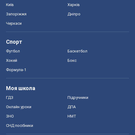
Київ
Харків
Запоріжжя
Дніпро
Черкаси
Спорт
Футбол
Баскетбол
Хокей
Бокс
Формула-1
Моя школа
ГДЗ
Підручники
Онлайн уроки
ДПА
ЗНО
НМТ
СНД посібники