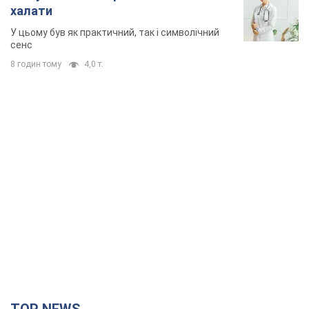
халати
У цьому був як практичний, так і символічний
сенс
8 годин тому
4,0 т.
TOP NEWS