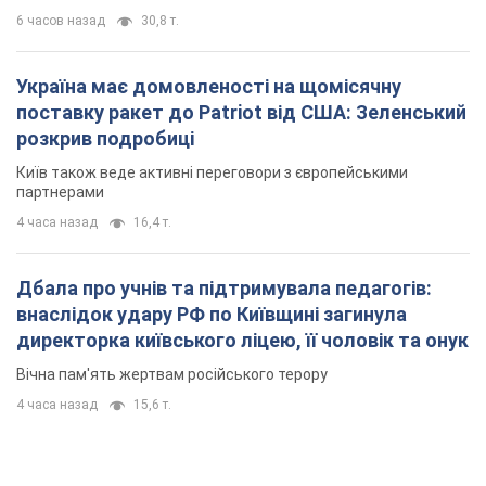
6 часов назад
30,8 т.
Україна має домовленості на щомісячну
поставку ракет до Patriot від США: Зеленський
розкрив подробиці
Київ також веде активні переговори з європейськими
партнерами
4 часа назад
16,4 т.
Дбала про учнів та підтримувала педагогів:
внаслідок удару РФ по Київщині загинула
директорка київського ліцею, її чоловік та онук
Вічна пам'ять жертвам російського терору
4 часа назад
15,6 т.