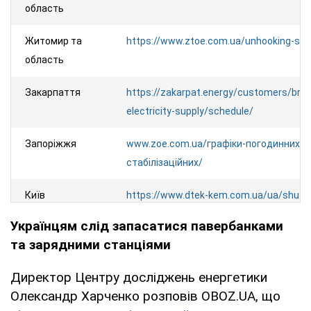
область
Житомир та
https://www.ztoe.com.ua/unhooking-sea
область
Закарпаття
https://zakarpat.energy/customers/brea
electricity-supply/schedule/
Запоріжжя
www.zoe.com.ua/графіки-погодинних-
стабілізаційних/
Київ
https://www.dtek-kem.com.ua/ua/shut
Українцям слід запасатися павербанками
Київська
https://www.dtek-krem.com.ua/ua/shu
та зарядними станціями
область
Директор Центру досліджень енергетики
Кіровоградська
https://kiroe.com.ua/electricity-blackout
Олександр Харченко розповів OBOZ.UA, що
область