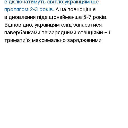
відключатимуть світло українцям ще
Львів та
https://info.loe.lviv.ua/
(тільки у персон
протягом 2-3 років
. А на повноцінне
область
кабінеті)
відновлення піде щонайменше 5-7 років.
Відповідно, українцям слід запасатися
Миколаїв та
https://www.energy.mk.ua/grafik-obmez
павербанками та зарядними станціями – і
область
spozhyvachiv
тримати їх максимально зарядженими.
Одеса та
https://www.dtek-oem.com.ua/ua/shut
область
Полтава та
https://www.poe.pl.ua/files/gpv/gpvB2.p
область
Івано-
https://oe.if.ua/uk/sections/
Франківськ,
Прикарпаття
Рівне та
https://www.roe.vsei.ua/disconnections