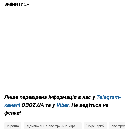
змінитися.
Черкаси та
https://cherkasyoblenergo.com/off
область
Чернівці та
https://oblenergo.cv.ua/shutdowns/
область
Чернігівська
https://chernihivoblenergo.com.ua/black
область
Лише перевірена інформація в нас у
Telegram-
каналі
OBOZ.UA та у
Viber
. Не ведіться на
фейки!
Україна
Відключення електрики в Україні
"Укренерго"
електроене