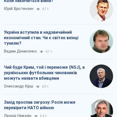
Коли закінчиться війна?
Юрій Хрістензен
4,7 т.
Україна вступила в надзвичайний
економічний стан. Чи є світло вкінці
тунелю?
Вадим Денисенко
4,1 т.
Чий буде Крим, той і переможе (NSJ), а
українських футбольних чиновників
можуть назвати вбивцями
Олександр Кірш
4,5 т.
Захід проспав загрозу: Росія може
перевірити НАТО війною
Леонід Невзлін
6,9 т.