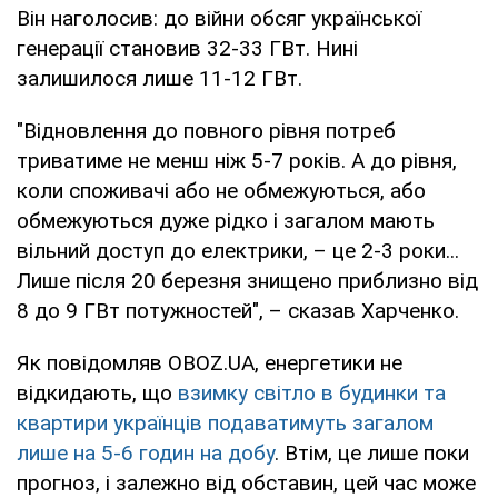
область
завантажити файли)
Він наголосив: до війни обсяг української
генерації становив 32-33 ГВт. Нині
Суми та
https://www.soe.com.ua/spozhivacham/
залишилося лише 11-12 ГВт.
область
(пошук за номером рахунку абонента)
"Відновлення до повного рівня потреб
Тернопіль та
https://www.toe.com.ua/news/71
триватиме не менш ніж 5-7 років. А до рівня,
область
коли споживачі або не обмежуються, або
обмежуються дуже рідко і загалом мають
Харків та
https://oblenergo.kharkov.ua/uk/gaoinfo
вільний доступ до електрики, – це 2-3 роки...
Харківська
Лише після 20 березня знищено приблизно від
область
8 до 9 ГВт потужностей", – сказав Харченко.
Херсон та
https://ksoe.com.ua/cabinet/login/
(тіль
Як повідомляв OBOZ.UA, енергетики не
Херсонська
особистому кабінеті)
відкидають, що
взимку світло в будинки та
область
квартири українців подаватимуть загалом
Хмельницький
https://hoe.com.ua/shutdown/new
лише на 5-6 годин на добу
. Втім, це лише поки
та область
прогноз, і залежно від обставин, цей час може