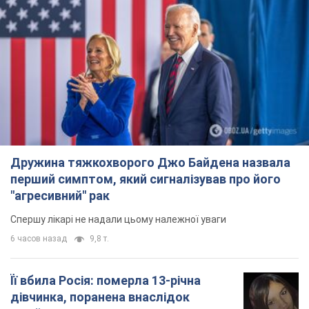
Дружина тяжкохворого Джо Байдена назвала
перший симптом, який сигналізував про його
"агресивний" рак
Спершу лікарі не надали цьому належної уваги
6 часов назад
9,8 т.
Її вбила Росія: померла 13-річна
дівчинка, поранена внаслідок