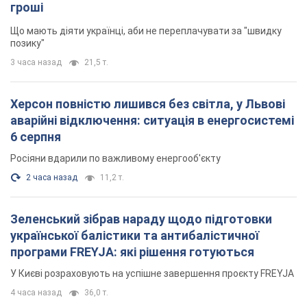
гроші
Що мають діяти українці, аби не переплачувати за "швидку
позику"
3 часа назад
21,5 т.
Херсон повністю лишився без світла, у Львові
аварійні відключення: ситуація в енергосистемі
6 серпня
Росіяни вдарили по важливому енергооб'єкту
2 часа назад
11,2 т.
Зеленський зібрав нараду щодо підготовки
української балістики та антибалістичної
програми FREYJA: які рішення готуються
У Києві розраховують на успішне завершення проєкту FREYJA
4 часа назад
36,0 т.