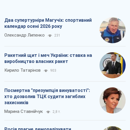
Два супертурніри Магучіх: спортивний
календар осені 2026 року
Олександр Липенко
231
Ракетний щит і меч України: ставка на
виробництво власних ракет
Кирило Татарінов
903
Посмертна "презумпція винуватості":
хто дозволив ТЦК судити загиблих
захисників
Марина Ставнійчук
2,8 т.
Росія прагне деморалізувати