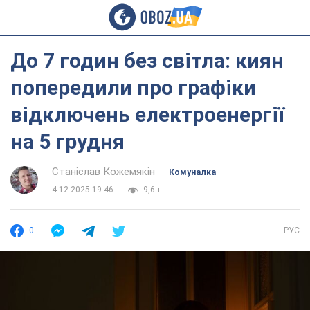
До 7 годин без світла: киян
попередили про графіки
відключень електроенергії
на 5 грудня
Станіслав Кожемякін
Комуналка
4.12.2025 19:46
9,6 т.
0
РУС