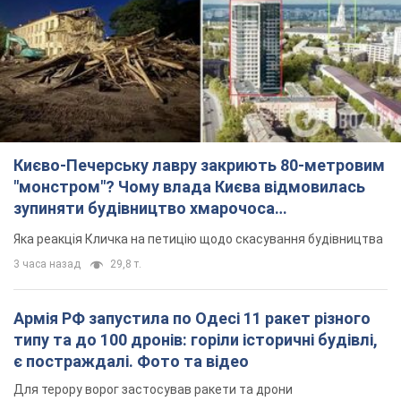
Києво-Печерську лавру закриють 80-метровим
"монстром"? Чому влада Києва відмовилась
зупиняти будівництво хмарочоса
"московського вірянина"
Яка реакція Кличка на петицію щодо скасування будівництва
3 часа назад
29,8 т.
Армія РФ запустила по Одесі 11 ракет різного
типу та до 100 дронів: горіли історичні будівлі,
є постраждалі. Фото та відео
Для терору ворог застосував ракети та дрони