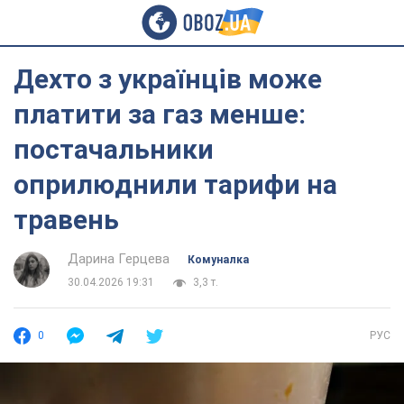
Дехто з українців може
платити за газ менше:
постачальники
оприлюднили тарифи на
травень
Дарина Герцева
Комуналка
30.04.2026 19:31
3,3 т.
0
РУС