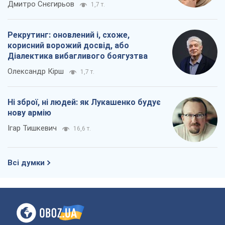
Дмитро Снєгирьов
1,7 т.
Рекрутинг: оновлений і, схоже,
корисний ворожий досвід, або
Діалектика вибагливого боягузтва
Олександр Кірш
1,7 т.
Ні зброї, ні людей: як Лукашенко будує
нову армію
Ігар Тишкевич
16,6 т.
Всі думки