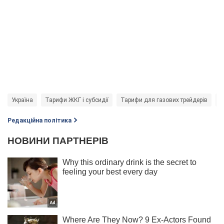
Україна
Тарифи ЖКГ і субсидії
Тарифи для газових трейдерів
т
Редакційна політика