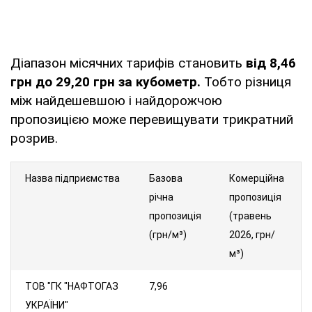
Діапазон місячних тарифів становить
від 8,46
грн до 29,20 грн за кубометр.
Тобто різниця
між найдешевшою і найдорожчою
пропозицією може перевищувати трикратний
розрив.
Назва підприємства
Базова
Комерційна
річна
пропозиція
пропозиція
(травень
(грн/м³)
2026, грн/
м³)
ТОВ "ГК "НАФТОГАЗ
7,96
УКРАЇНИ"