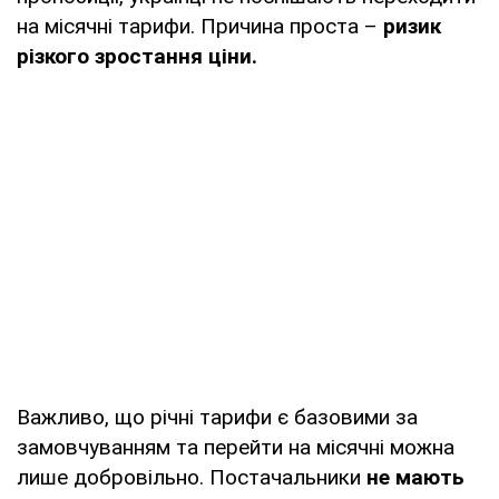
на місячні тарифи. Причина проста –
ризик
ТОВ "ДНІПРОВСЬКІ
8,46
8,46
різкого зростання ціни.
ЕНЕРГЕТИЧНІ
ПОСЛУГИ" (YASNO)
ТОВ "РИТЕЙЛ
9,99
28,99
СЕРВІС" ТМ
"СвітлоГаз"
Важливо, що річні тарифи є базовими за
замовчуванням та перейти на місячні можна
лише добровільно. Постачальники
не мають