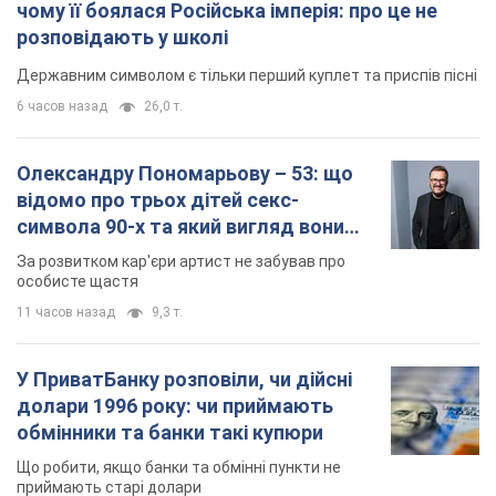
чому її боялася Російська імперія: про це не
розповідають у школі
Державним символом є тільки перший куплет та приспів пісні
6 часов назад
26,0 т.
Олександру Пономарьову – 53: що
відомо про трьох дітей секс-
символа 90-х та який вигляд вони
мають
За розвитком кар'єри артист не забував про
особисте щастя
11 часов назад
9,3 т.
У ПриватБанку розповіли, чи дійсні
долари 1996 року: чи приймають
обмінники та банки такі купюри
Що робити, якщо банки та обмінні пункти не
приймають старі долари