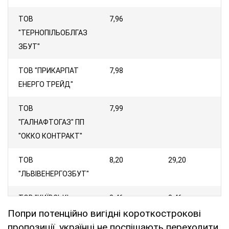
ТОВ
7,96
"ТЕРНОПІЛЬОБЛГАЗ
ЗБУТ"
ТОВ "ПРИКАРПАТ
7,98
ЕНЕРГО ТРЕЙД"
ТОВ
7,99
"ГАЛНАФТОГАЗ" ПП
"ОККО КОНТРАКТ"
ТОВ
8,20
29,20
"ЛЬВІВЕНЕРГОЗБУТ"
ТОВ "КИЇВСЬКІ
8,46
8,46
Попри потенційно вигідні короткострокові
ЕНЕРГЕТИЧНІ
пропозиції, українці не поспішають переходити
ПОСЛУГИ" (YASNO)