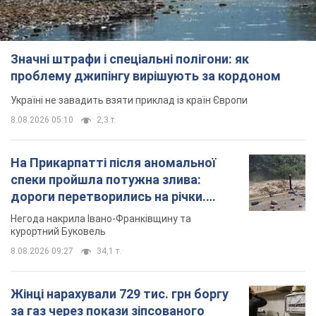
На Прикарпатті після аномальної
спеки пройшла потужна злива:
дороги перетворились на річки.
Відео
Негода накрила Івано-Франківщину та
курортний Буковель
8.08.2026 09:27
34,1 т.
Жінці нарахували 729 тис. грн боргу
за газ через покази зіпсованого
лічильника: суддя ухвалив
неочікуване рішення
Чи треба платити борг через донарахування
10 часов назад
31,5 т.