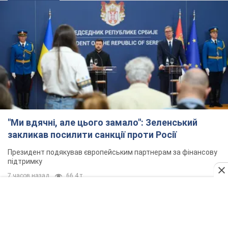
"Ми вдячні, але цього замало": Зеленський
закликав посилити санкції проти Росії
Президент подякував європейським партнерам за фінансову
підтримку
7 часов назад
66,4 т.
Україна придбала у Туреччини 70 балістичних
ракет і багато іншого озброєння: у Держдепі
США оприлюднили список
Держдеп вже поставив до відома американський Конгрес
4 часа назад
10,0 т.
"Нас почули на одне вухо": у містах України 24-й
день поспіль тривають мітинги на підтримку
Федорова. Фото і відео