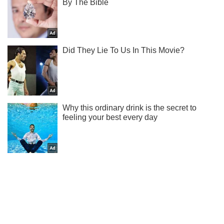
Підписуйся на наш Telegram. Отримуй тільки
найважливіше!
Підписатись
Підписатись