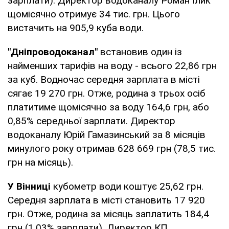
зарплати). Директор водоканалу Роман Ілик
щомісячно отримує 34 тис. грн. Цього
вистачить на 905,9 куба води.
"Дніпроводоканал"
встановив один із
найменших тарифів на воду - всього 22,86 грн
за куб. Водночас середня зарплата в місті
сягає 19 270 грн. Отже, родина з трьох осіб
платитиме щомісячно за воду 164,6 грн, або
0,85% середньої зарплати. Директор
водоканалу Юрій Гамазинський за 8 місяців
минулого року отримав 628 669 грн (78,5 тис.
грн на місяць).
У Вінниці
кубометр води коштує 25,62 грн.
Середня зарплата в місті становить 17 920
грн. Отже, родина за місяць заплатить 184,4
грн (1,03% зарплати). Директор КП