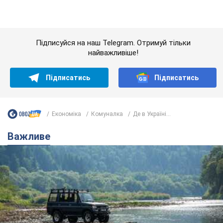
Економіка
Комуналка
Де в Україні...
Важливе
Значні штрафи і спеціальні полігони: як
проблему джипінгу вирішують за кордоном
Україні не завадить взяти приклад із країн Європи
8.08.2026 05:10
2,3 т.