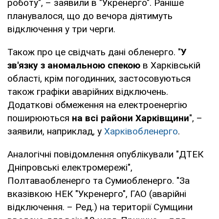
роботу", – заявили в "Укренерго". Раніше
планувалося, що до вечора діятимуть
відключення у три черги.
Також про це свідчать дані обленерго. "
У
зв'язку з аномальною спекою
в Харківській
області, крім погодинних, застосовуються
також графіки аварійних відключень.
Додаткові обмеження на електроенергію
поширюються
на всі райони Харківщини
", –
заявили, наприклад, у
Харківобленерго
.
Аналогічні повідомлення опублікували "ДТЕК
Дніпровські електромережі",
Полтаваобленерго та Сумиобленерго. "За
вказівкою НЕК "Укренерго", ГАО (аварійні
відключення. – Ред.) на території Сумщини