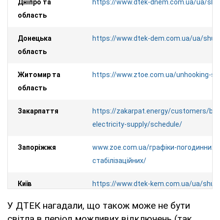
Дніпро та
https://www.dtek-dnem.com.ua/ua/sh
область
Донецька
https://www.dtek-dem.com.ua/ua/shu
область
Житомир та
https://www.ztoe.com.ua/unhooking-se
область
Закарпаття
https://zakarpat.energy/customers/bre
electricity-supply/schedule/
Запоріжжя
www.zoe.com.ua/графіки-погодинних-
стабілізаційних/
Київ
https://www.dtek-kem.com.ua/ua/shu
У ДТЕК нагадали, що також може не бути
Київська
https://www.dtek-krem.com.ua/ua/shu
світла в період можливих відключень (так