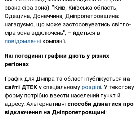
область
звана сіра зона). "Київ, Київська область,
Кіровоградська
https://kiroe.com.ua/electricity-blackou
Одещина, Донеччина, Дніпропетровщина:
область
нагадуємо, що може застосовуватись світло-
сіра зона відключень", – йдеться в
Львів та
https://info.loe.lviv.ua/
(лише в персона
повідомленні
компанії.
область
кабінеті)
Які погодинні графіки діють у різних
Миколаїв та
https://www.energy.mk.ua/grafik-obme
регіонах
область
spozhyvachiv
Графік для Дніпра та області публікується
на
Одеса та
https://www.dtek-oem.com.ua/ua/shu
сайті ДТЕК
у спеціальному
розділі
. У текстову
область
форму потрібно ввести населений пункт й
адресу. Альтернативні
способи дізнатися про
Полтава та
https://www.poe.pl.ua/files/gpv/gpvB2.
відключення на Дніпропетровщині
:
область
Івано-
https://oe.if.ua/uk/sections/
Франківськ,