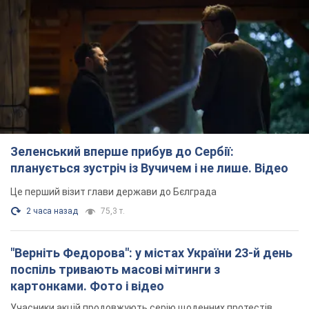
Зеленський вперше прибув до Сербії:
планується зустріч із Вучичем і не лише. Відео
Це перший візит глави держави до Бєлграда
2 часа назад
75,3 т.
"Верніть Федорова": у містах України 23-й день
поспіль тривають масові мітинги з
картонками. Фото і відео
Учасники акцій продовжують серію щоденних протестів