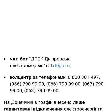
Прикарпаття
Рівне та
https://www.roe.vsei.ua/disconnections
область
завантажити файли)
Суми та
https://www.soe.com.ua/spozhivacham
область
(пошук за номером рахунку абонента)
Тернопіль та
https://www.toe.com.ua/news/71
чат-бот
"ДТЕК Дніпровські
область
електромережі" в
Telegram
;
Харків та
https://oblenergo.kharkov.ua/uk/gaoinfo
колцентр
за телефонами: 0 800 301 497,
Харківська
(056) 790 99 00, (066) 790 99 00, (067) 790
область
99 00, (063) 790 99 00.
Херсон та
https://ksoe.com.ua/cabinet/login/
(лиш
На Донеччині в графік внесено
лише
Херсонська
особистому кабінеті)
гарантовані відключення
електроенергії та
область