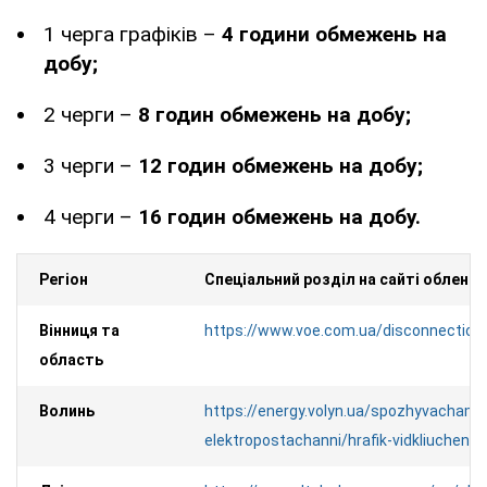
1 черга графіків –
4 години обмежень на
добу;
2 черги –
8 годин обмежень на добу;
3 черги –
12 годин обмежень на добу;
4 черги –
16 годин обмежень на добу.
Регіон
Спеціальний розділ на сайті облене
Вінниця та
https://www.voe.com.ua/disconnection/
область
Волинь
https://energy.volyn.ua/spozhyvacham/
elektropostachanni/hrafik-vidkliuchen/