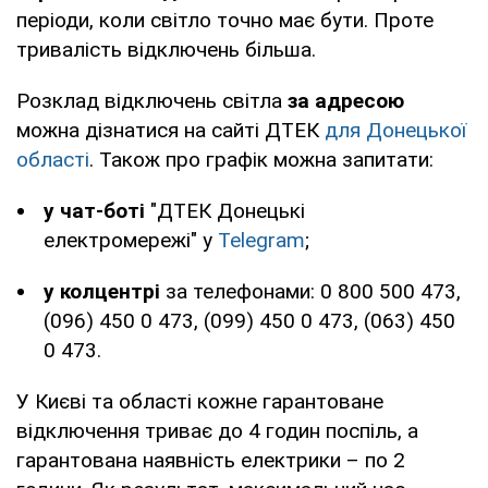
періоди, коли світло точно має бути. Проте
тривалість відключень більша.
Хмельницький
https://hoe.com.ua/shutdown/new
та область
Розклад відключень світла
за адресою
можна дізнатися на сайті ДТЕК
для Донецької
Черкаси та
https://cherkasyoblenergo.com/off
області
. Також про графік можна запитати:
область
у чат-боті
"ДТЕК Донецькі
Чернівці та
https://oblenergo.cv.ua/shutdowns/
електромережі" у
Telegram
;
область
у колцентрі
за телефонами: 0 800 500 473,
Чернігівська
https://chernihivoblenergo.com.ua/blac
(096) 450 0 473, (099) 450 0 473, (063) 450
область
0 473.
У Києві та області кожне гарантоване
відключення триває до 4 годин поспіль, а
гарантована наявність електрики – по 2