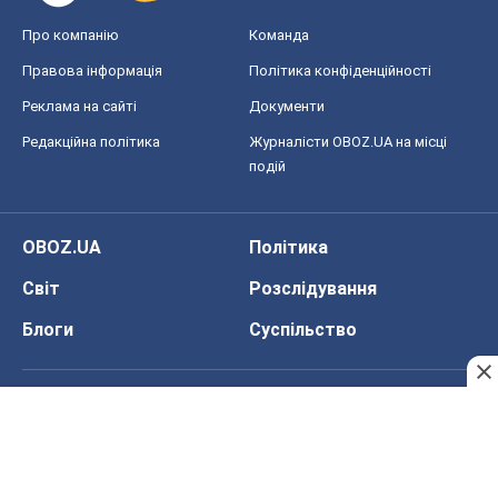
Про компанію
Команда
Правова інформація
Політика конфіденційності
Реклама на сайті
Документи
Редакційна політика
Журналісти OBOZ.UA на місці
подій
OBOZ.UA
Політика
Світ
Розслідування
Блоги
Суспільство
Регіони України
Київ
Харків
Запоріжжя
Дніпро