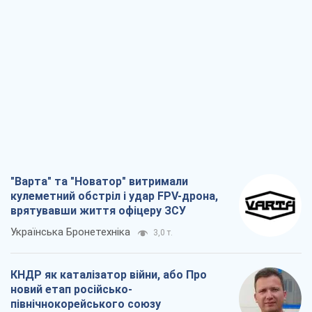
"Варта" та "Новатор" витримали
кулеметний обстріл і удар FPV-дрона,
врятувавши життя офіцеру ЗСУ
Українська Бронетехніка
3,0 т.
КНДР як каталізатор війни, або Про
новий етап російсько-
північнокорейського союзу