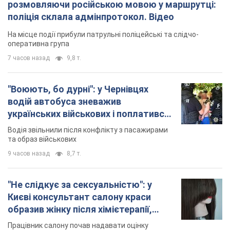
розмовляючи російською мовою у маршрутці:
поліція склала адмінпротокол. Відео
На місце події прибули патрульні поліцейські та слідчо-
оперативна група
7 часов назад
9,8 т.
"Воюють, бо дурні": у Чернівцях
водій автобуса зневажив
українських військових і поплатився.
Відео
Водія звільнили після конфлікту з пасажирами
та образ військових
9 часов назад
8,7 т.
"Не слідкує за сексуальністю": у
Києві консультант салону краси
образив жінку після хімієтерапії,
розгорівся скандал. Фото
Працівник салону почав надавати оцінку