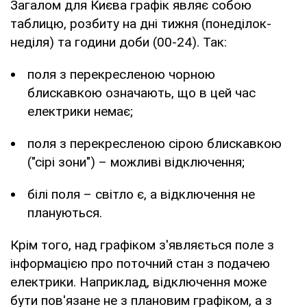
Загалом для Києва графік являє собою
таблицю, розбиту на дні тижня (понеділок-
неділя) та години доби (00-24). Так:
поля з перекресленою чорною
блискавкою означають, що в цей час
електрики немає;
поля з перекресленою сірою блискавкою
("сірі зони") – можливі відключення;
білі поля – світло є, а відключення не
плануються.
Крім того, над графіком з'являється поле з
інформацією про поточний стан з подачею
електрики. Наприклад, відключення може
бути пов'язане не з плановим графіком, а з