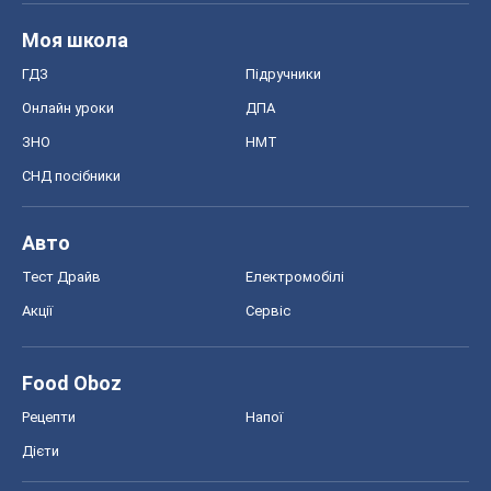
Моя школа
ГДЗ
Підручники
Онлайн уроки
ДПА
ЗНО
НМТ
СНД посібники
Авто
Тест Драйв
Електромобілі
Акції
Сервіс
Food Oboz
Рецепти
Напої
Дієти