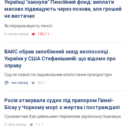
Українці "хакнули" Пенсійний фонд: виплати
масово підвищують через позови, але грошей
не вистачає
Як перераховують пенсії
5 часов назад
105,1 т.
ВАКС обрав запобіжний захід експосолці
України у США Стефанішиній: що відомо про
справу
Суд не повністю задовольнив клопотання прокуратури
час назад
4,2 т.
Росія атакувала судно під прапором Гвінеї-
Бісау у Чорному морі: є жертва і постраждалі
Суховантаж був цивільним і перевозив українську пшеницю
2 часа назад
1,1 т.