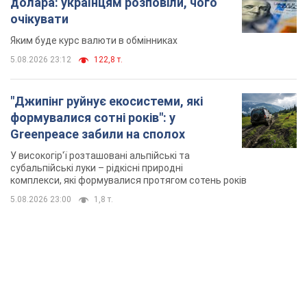
долара: українцям розповіли, чого
очікувати
Яким буде курс валюти в обмінниках
5.08.2026 23:12
122,8 т.
"Джипінг руйнує екосистеми, які
формувалися сотні років": у
Greenpeace забили на сполох
У високогір'ї розташовані альпійські та
субальпійські луки – рідкісні природні
комплекси, які формувалися протягом сотень років
5.08.2026 23:00
1,8 т.