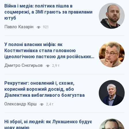
Війна і медіа: політика пішла в
соцмережі, а ЗМІ грають за правилами
ютуб
Павло Казарін
921
У полоні власних міфів: як
Костянтинівка стала головною
ідеологічною пасткою для російських
окупантів
Дмитро Снєгирьов
2,9 т.
Рекрутинг: оновлений і, схоже,
корисний ворожий досвід, або
Діалектика вибагливого боягузтва
Олександр Кірш
2,4 т.
Ні зброї, ні людей: як Лукашенко будує
нову армію