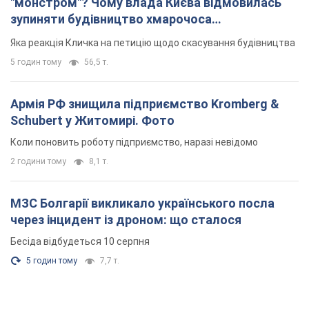
"монстром"? Чому влада Києва відмовилась
зупиняти будівництво хмарочоса
"московського вірянина"
Яка реакція Кличка на петицію щодо скасування будівництва
5 годин тому
56,5 т.
Армія РФ знищила підприємство Kromberg &
Schubert у Житомирі. Фото
Коли поновить роботу підприємство, наразі невідомо
2 години тому
8,1 т.
МЗС Болгарії викликало українського посла
через інцидент із дроном: що сталося
Бесіда відбудеться 10 серпня
5 годин тому
7,7 т.