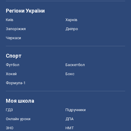
Регіони України
Київ
Харків
Запоріжжя
Дніпро
Черкаси
Спорт
Футбол
Баскетбол
Хокей
Бокс
Формула-1
Моя школа
ГДЗ
Підручники
Онлайн уроки
ДПА
ЗНО
НМТ