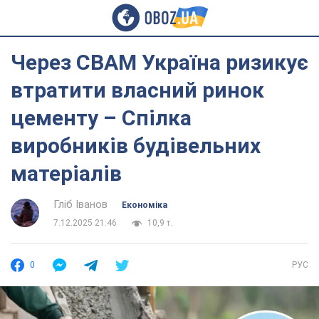
Через CBAM Україна ризикує
втратити власний ринок
цементу – Спілка
виробників будівельних
матеріалів
Гліб Іванов
Економіка
7.12.2025 21:46
10,9 т.
0
РУС