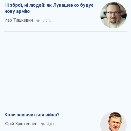
Ні зброї, ні людей: як Лукашенко будує
нову армію
Ігар Тишкевич
7,0 т.
Коли закінчиться війна?
Юрій Хрістензен
3,6 т.