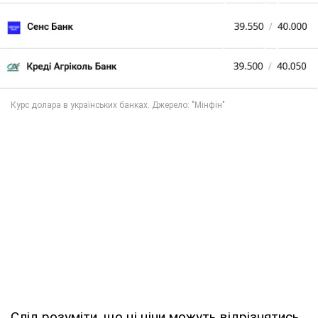
Слід розуміти, що ці ціни можуть відрізнятись