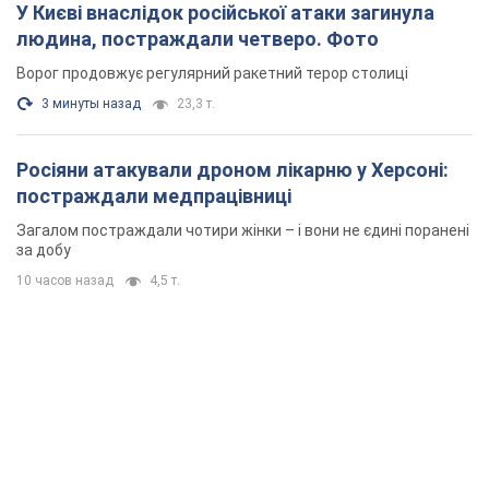
У Києві внаслідок російської атаки загинула
людина, постраждали четверо. Фото
Ворог продовжує регулярний ракетний терор столиці
3 минуты назад
23,3 т.
Росіяни атакували дроном лікарню у Херсоні:
постраждали медпрацівниці
Загалом постраждали чотири жінки – і вони не єдині поранені
за добу
10 часов назад
4,5 т.