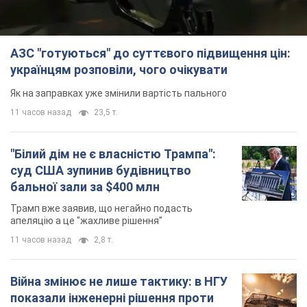
АЗС "готуються" до суттєвого підвищення цін:
українцям розповіли, чого очікувати
Як на заправках уже змінили вартість пального
11 часов назад
23,5 т.
"Білий дім не є власністю Трампа":
суд США зупинив будівництво
бальної зали за $400 млн
Трамп вже заявив, що негайно подасть
апеляцію а це "жахливе рішення"
11 часов назад
2,8 т.
Війна змінює не лише тактику: в НГУ
показали інженерні рішення проти