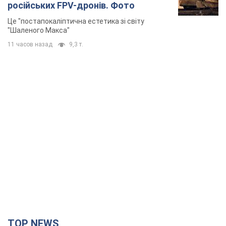
російських FPV-дронів. Фото
Це "постапокаліптична естетика зі світу
"Шаленого Макса"
11 часов назад
9,3 т.
TOP NEWS