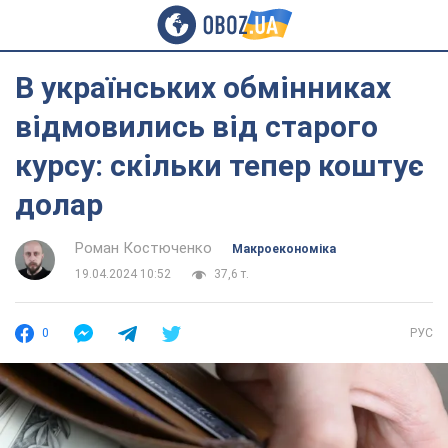
В українських обмінниках
відмовились від старого
курсу: скільки тепер коштує
долар
Роман Костюченко
Mакроекономіка
19.04.2024 10:52
37,6 т.
0
РУС