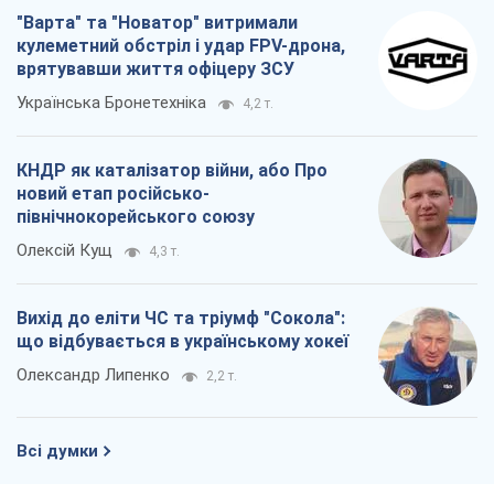
"Варта" та "Новатор" витримали
кулеметний обстріл і удар FPV-дрона,
врятувавши життя офіцеру ЗСУ
Українська Бронетехніка
4,2 т.
КНДР як каталізатор війни, або Про
новий етап російсько-
північнокорейського союзу
Олексій Кущ
4,3 т.
Вихід до еліти ЧС та тріумф "Сокола":
що відбувається в українському хокеї
Олександр Липенко
2,2 т.
Всі думки