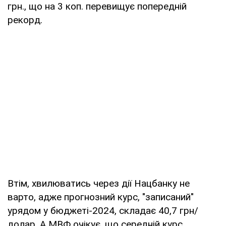
грн., що на 3 коп. перевищує попередній
рекорд.
Втім, хвилюватись через дії Нацбанку не
варто, адже прогнозний курс, "записаний"
урядом у бюджеті-2024, складає 40,7 грн/
долар. А МВФ очікує, що середній курс