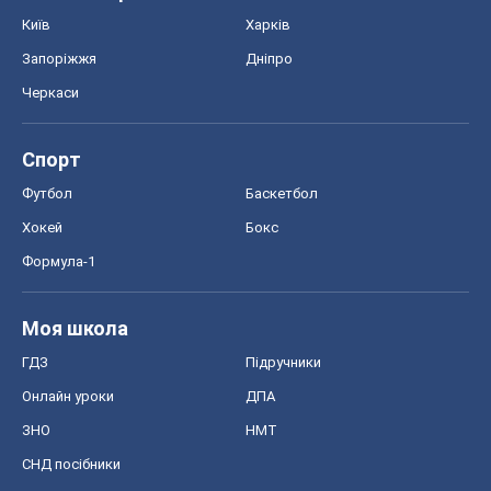
Київ
Харків
Запоріжжя
Дніпро
Черкаси
Спорт
Футбол
Баскетбол
Хокей
Бокс
Формула-1
Моя школа
ГДЗ
Підручники
Онлайн уроки
ДПА
ЗНО
НМТ
СНД посібники