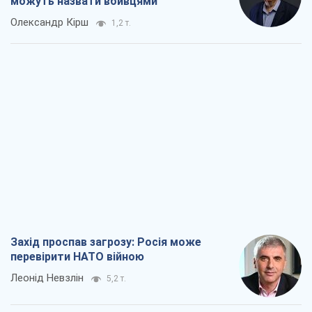
можуть назвати вбивцями
Олександр Кірш
1,2 т.
Захід проспав загрозу: Росія може
перевірити НАТО війною
Леонід Невзлін
5,2 т.