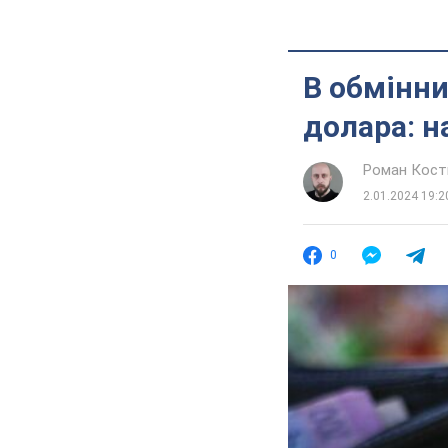
В обмінни
долара: н
Роман Кос
2.01.2024 19:2
0