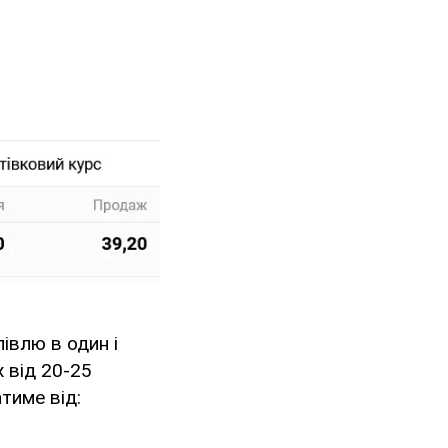
івлю в один і
 від 20-25
тиме від: