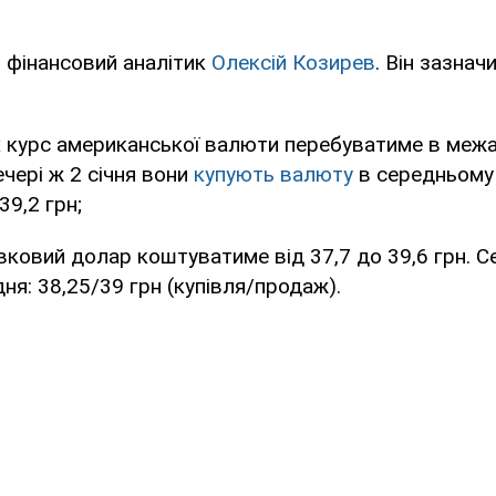
 фінансовий аналітик
Олексій Козирев
. Він зазнач
х
курс американської валюти перебуватиме в межах
ечері ж 2 січня вони
купують валюту
в середньому п
39,2 грн;
вковий долар коштуватиме від 37,7 до 39,6 грн. С
дня: 38,25/39 грн (купівля/продаж).