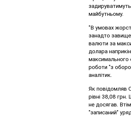
задируватимуть 
майбутньому.
"В умовах жорст
занадто завище
валюти за макси
долара наприкін
максимального о
роботи "з оборо
аналітик.
Як повідомляв O
рівні 38,08 грн.
не досягав. Вті
"записаний" уря