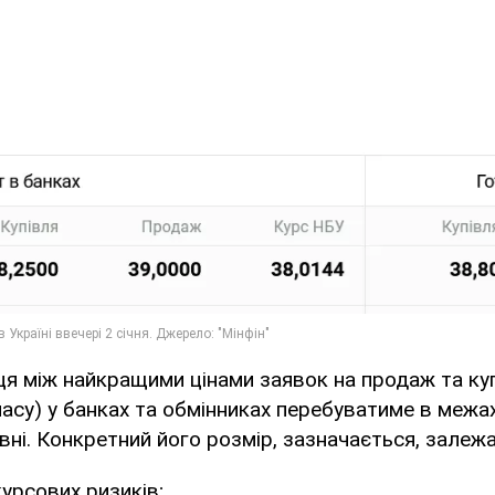
ця між найкращими цінами заявок на продаж та куп
асу) у банках та обмінниках перебуватиме в межах
ивні. Конкретний його розмір, зазначається, залежа
курсових ризиків;