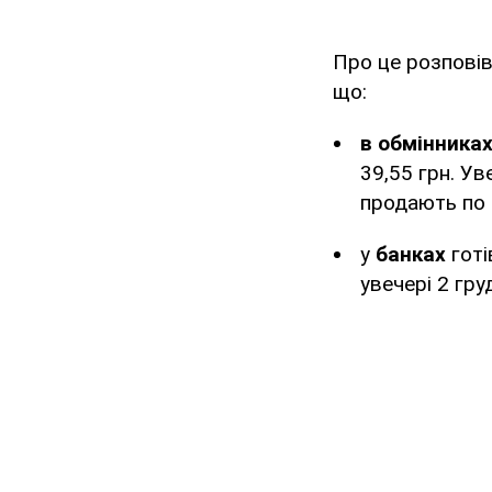
Про це розповів
що:
в обмінника
39,55 грн. Ув
продають по 
у
банках
готі
увечері 2 гру