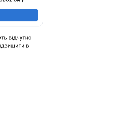
уть відчутно
підвищити в