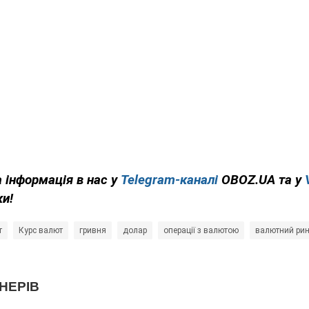
 інформація в нас у
Telegram-каналі
OBOZ.UA та у
ки!
т
Курс валют
гривня
долар
операції з валютою
валютний ри