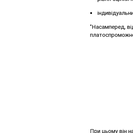
індивідуальн
"Насамперед, ві
платоспроможног
При цьому він н