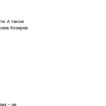
юти. А також
повів Козирев.
вих – не