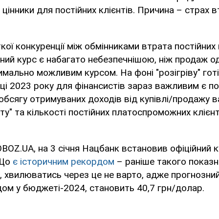
цінники для постійних клієнтів. Причина – страх вт
кої конкуренції між обмінниками втрата постійних 
ний курс є набагато небезпечнішою, ніж продаж 
мально можливим курсом. На фоні "розігріву" гот
ці 2023 року для фінансистів зараз важливим є п
бсягу отримуваних доходів від купівлі/продажу 
ту" та кількості постійних платоспроможних клієнт
BOZ.UA, на 3 січня Нацбанк встановив офіційний 
 Що
є історичним рекордом
– раніше такого показн
м, хвилюватись через це не варто, адже прогнозний
дом у бюджеті-2024, становить 40,7 грн/долар.