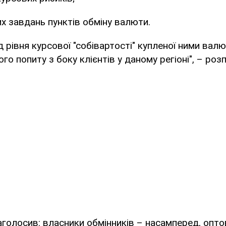
их завдань пунктів обміну валюти.
д рівня курсової "собівартості" купленої ними вал
о попиту з боку клієнтів у даному регіоні", – роз
аголосив: власники обмінників – насамперед, опто