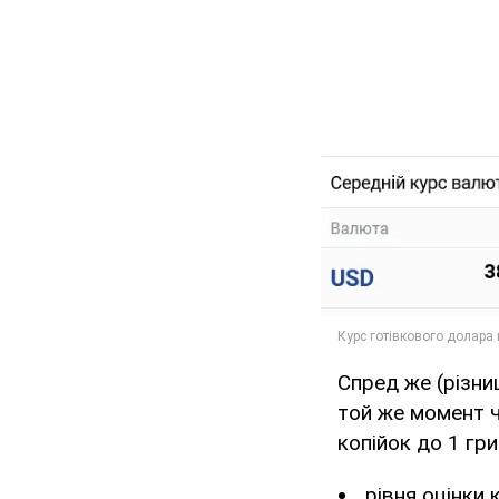
Спред же (різни
той же момент ч
копійок до 1 гр
рівня оцінки 