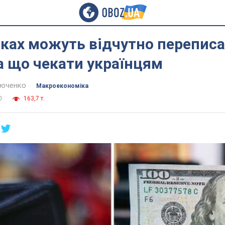
ках можуть відчутно переписа
а що чекати українцям
тюченко
Mакроекономіка
0
163,7 т.