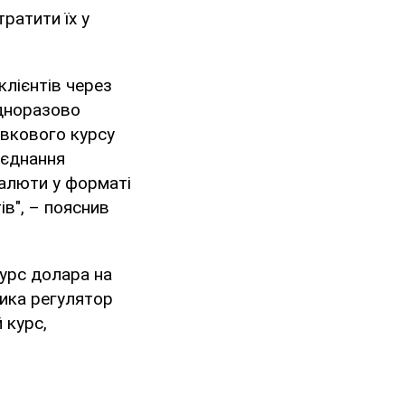
ратити їх у
клієнтів через
одноразово
івкового курсу
оєднання
валюти у форматі
ів", – пояснив
курс долара на
ика регулятор
 курс,