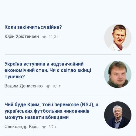
Вадим Денисенко
9,1 т.
Чий буде Крим, той і переможе (NSJ), а
українських футбольних чиновників
можуть назвати вбивцями
Олександр Кірш
8,7 т.
Захід проспав загрозу: Росія може
перевірити НАТО війною
Леонід Невзлін
9,3 т.
Всі думки