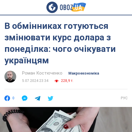
В обмінниках готуються
змінювати курс долара з
понеділка: чого очікувати
українцям
Роман Костюченко
Mакроекономіка
5.07.2024 23:34
228,9 т.
0
РУС