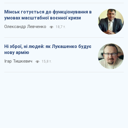
Коли закінчиться війна?
Юрій Хрістензен
11,3 т.
Україна вступила в надзвичайний
економічний стан. Чи є світло вкінці
тунелю?