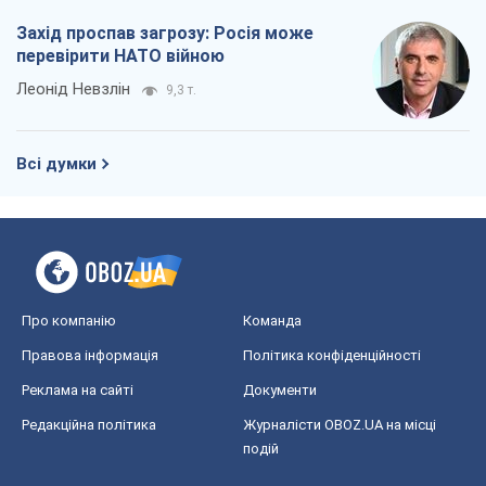
Про компанію
Команда
Правова інформація
Політика конфіденційності
Реклама на сайті
Документи
Редакційна політика
Журналісти OBOZ.UA на місці
подій
OBOZ.UA
Політика
Світ
Розслідування
Блоги
Суспільство
Регіони України
Київ
Харків
Запоріжжя
Дніпро