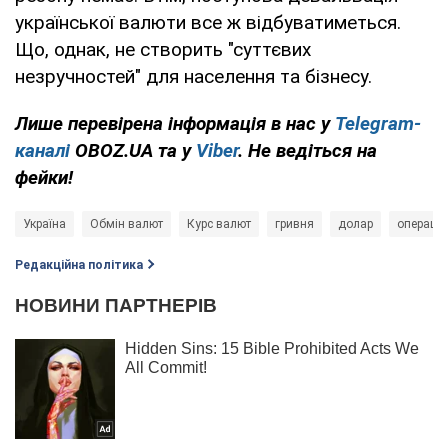
української валюти все ж відбуватиметься.
Що, однак, не створить "суттєвих
незручностей" для населення та бізнесу.
Лише перевірена інформація в нас у
Telegram-
каналі
OBOZ.UA та у
Viber
. Не ведіться на
фейки!
Україна
Обмін валют
Курс валют
гривня
долар
операції
Редакційна політика