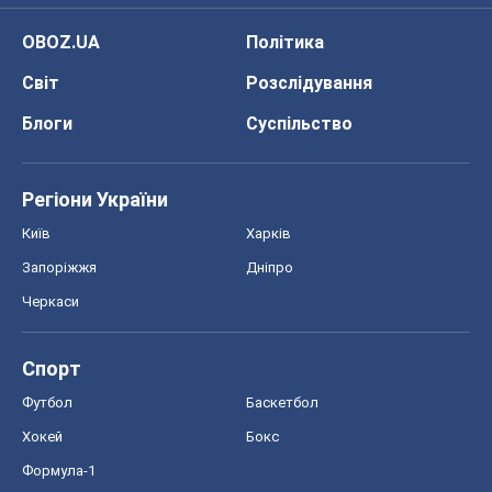
Черкаси
Спорт
Футбол
Баскетбол
Хокей
Бокс
Формула-1
Моя школа
ГДЗ
Підручники
Онлайн уроки
ДПА
ЗНО
НМТ
СНД посібники
Авто
Тест Драйв
Електромобілі