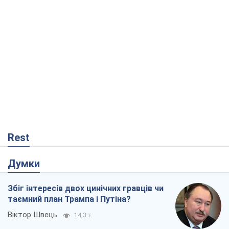
Rest
Думки
Збіг інтересів двох цинічних гравців чи
таємний план Трампа і Путіна?
Віктор Швець
14,3 т.
Мінськ готується до функціонування в
умовах масштабної воєнної кризи
Олександр Левченко
18,7 т.
Ні зброї, ні людей: як Лукашенко будує
нову армію
Ігар Тишкевич
15,8 т.