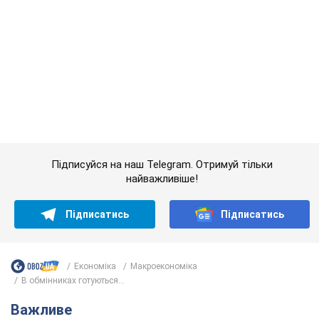
Підписатись
Підписатись
Економіка
Mакроекономіка
В обмінниках готуються...
Важливе
Якою була оригінальна версія гімну України та