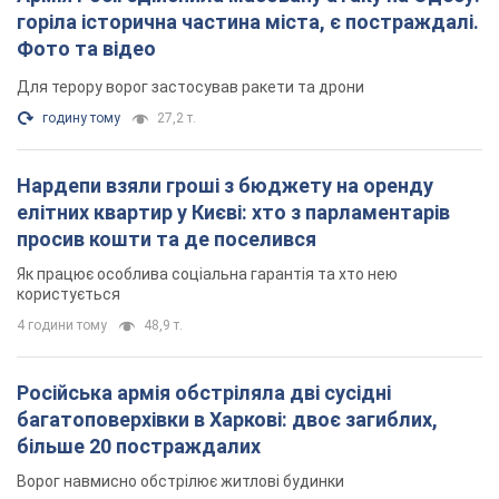
користується
4 години тому
48,9 т.
Російська армія обстріляла дві сусідні
багатоповерхівки в Харкові: двоє загиблих,
більше 20 постраждалих
Ворог навмисно обстрілює житлові будинки
21 хвилину тому
2,7 т.