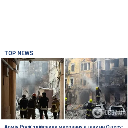
Армія Росії здійснила масовану атаку на Одесу:
горіла історична частина міста, є постраждалі.
Фото та відео
Для терору ворог застосував ракети та дрони
годину тому
27,2 т.
Нардепи взяли гроші з бюджету на оренду
елітних квартир у Києві: хто з парламентарів
просив кошти та де поселився
Як працює особлива соціальна гарантія та хто нею