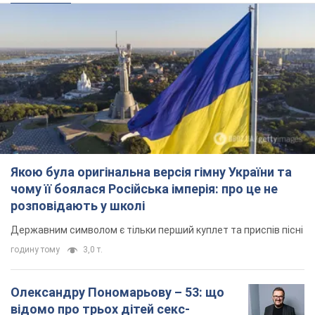
чому її боялася Російська імперія: про це не
розповідають у школі
Державним символом є тільки перший куплет та приспів пісні
годину тому
3,0 т.
Олександру Пономарьову – 53: що
відомо про трьох дітей секс-
символа 90-х та який вигляд вони
мають
За розвитком кар'єри артист не забував про
особисте щастя
6 годин тому
6,8 т.
У ПриватБанку розповіли, чи дійсні
долари 1996 року: чи приймають
обмінники та банки такі купюри
Що робити, якщо банки та обмінні пункти не
приймають старі долари