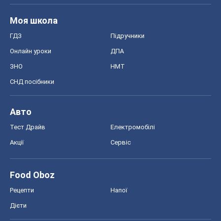
Акції
Сервіс
Food Oboz
Рецепти
Напої
Дієти
Економіка
Ринки та компанії
Макроекономіка
MedOboz
Новини медицини
MAMACLUB
Шоу
Афіша
Плітки