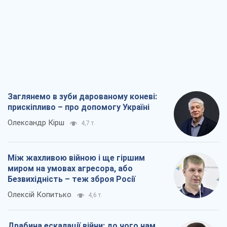
Заглянемо в зуби дарованому коневі:
прискіпливо – про допомогу Україні
Олександр Кірш
4,7 т.
Між жахливою війною і ще гіршим
миром на умовах агресора, або
Безвихідність – теж зброя Росії
Олексій Копитько
4,6 т.
Драбина ескалації війни: до чого нам