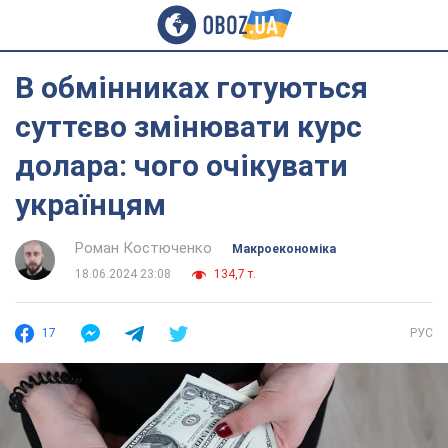
В обмінниках готуються
суттєво змінювати курс
долара: чого очікувати
українцям
Роман Костюченко
Mакроекономіка
18.06.2024 23:08
134,7 т.
17
РУС