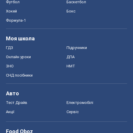
Футбол
Баскетбол
Хокей
Бокс
Формула-1
Моя школа
ГДЗ
Підручники
Онлайн уроки
ДПА
ЗНО
НМТ
СНД посібники
Авто
Тест Драйв
Електромобілі
Акції
Сервіс
Food Oboz