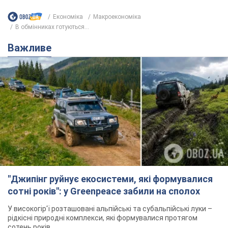
Економіка
Mакроекономіка
В обмінниках готуються...
Важливе
"Джипінг руйнує екосистеми, які формувалися
сотні років": у Greenpeace забили на сполох
У високогір'ї розташовані альпійські та субальпійські луки –
рідкісні природні комплекси, які формувалися протягом
сотень років