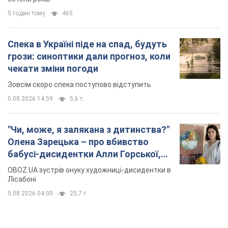
5 годин тому
465
Спека в Україні піде на спад, будуть
грози: синоптики дали прогноз, коли
чекати зміни погоди
Зовсім скоро спека поступово відступить
5.08.2026 14:59
5,6 т.
"Чи, може, я залякана з дитинства?"
Олена Зарецька – про вбивство
бабусі-дисидентки Алли Горської,
критику Дмитра Стуса та втечу в
OBOZ.UA зустрів онуку художниці-дисидентки в
Португалію з 5 дітьми
Лісабоні
5.08.2026 04:00
25,7 т.