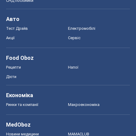
СНД посібники
Авто
Тест Драйв
Електромобілі
Акції
Сервіс
Food Oboz
Рецепти
Напої
Дієти
Економіка
Ринки та компанії
Макроекономіка
MedOboz
Новини медицини
MAMACLUB