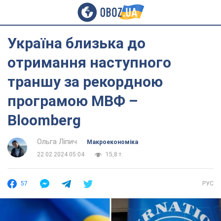
Україна близька до
отримання наступного
траншу за рекордною
програмою МВФ –
Bloomberg
Ольга Ліпич
Mакроекономіка
22.02.2024 05:04
15,8 т.
57
РУС