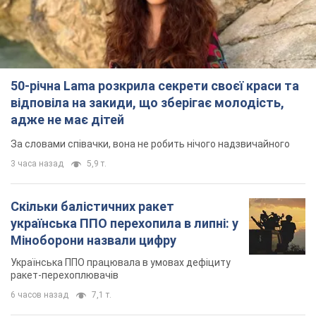
50-річна Lama розкрила секрети своєї краси та
відповіла на закиди, що зберігає молодість,
адже не має дітей
За словами співачки, вона не робить нічого надзвичайного
3 часа назад
5,9 т.
Скільки балістичних ракет
українська ППО перехопила в липні: у
Міноборони назвали цифру
Українська ППО працювала в умовах дефіциту
ракет-перехоплювачів
6 часов назад
7,1 т.