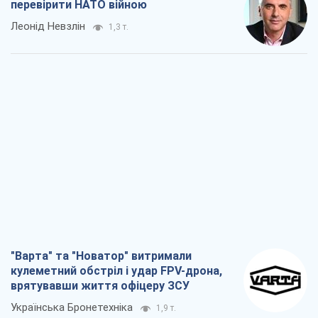
перевірити НАТО війною
Леонід Невзлін
1,3 т.
"Варта" та "Новатор" витримали
кулеметний обстріл і удар FPV-дрона,
врятувавши життя офіцеру ЗСУ
Українська Бронетехніка
1,9 т.