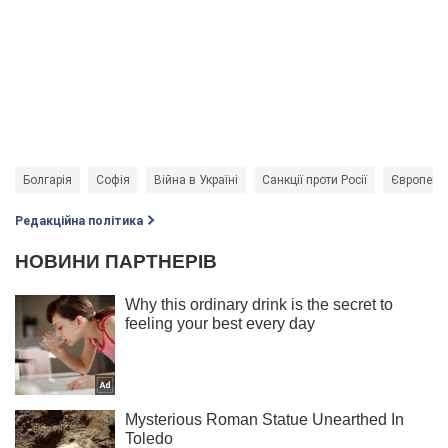
Болгарія
Софія
Війна в Україні
Санкції проти Росії
Європейсь
Редакційна політика