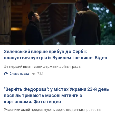
Зеленський вперше прибув до Сербії:
планується зустріч із Вучичем і не лише. Відео
Це перший візит глави держави до Бєлграда
2 часа назад
73,1 т.
"Верніть Федорова": у містах України 23-й день
поспіль тривають масові мітинги з
картонками. Фото і відео
Учасники акцій продовжують серію щоденних протестів