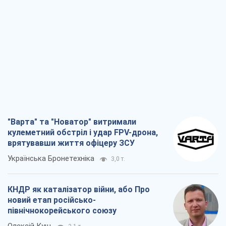
"Варта" та "Новатор" витримали
кулеметний обстріл і удар FPV-дрона,
врятувавши життя офіцеру ЗСУ
Українська Бронетехніка
3,0 т.
КНДР як каталізатор війни, або Про
новий етап російсько-
північнокорейського союзу