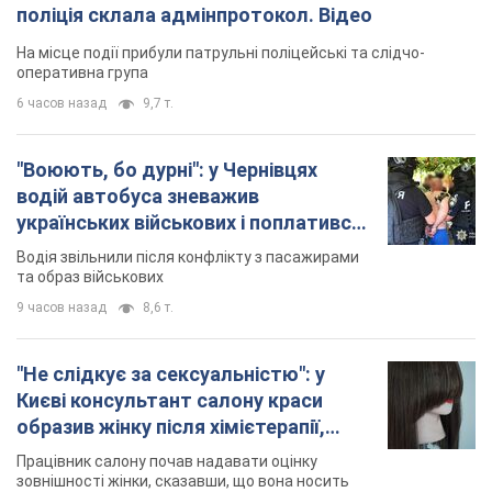
поліція склала адмінпротокол. Відео
На місце події прибули патрульні поліцейські та слідчо-
оперативна група
6 часов назад
9,7 т.
"Воюють, бо дурні": у Чернівцях
водій автобуса зневажив
українських військових і поплатився.
Відео
Водія звільнили після конфлікту з пасажирами
та образ військових
9 часов назад
8,6 т.
"Не слідкує за сексуальністю": у
Києві консультант салону краси
образив жінку після хімієтерапії,
розгорівся скандал. Фото
Працівник салону почав надавати оцінку
зовнішності жінки, сказавши, що вона носить