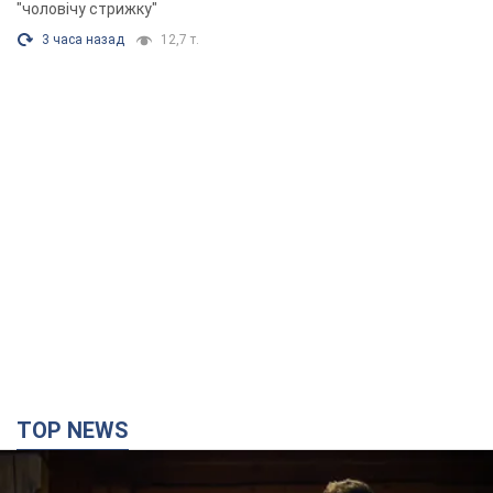
"чоловічу стрижку"
3 часа назад
12,7 т.
TOP NEWS