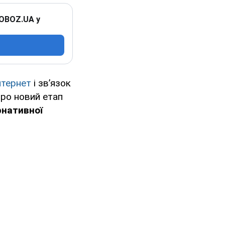
 OBOZ.UA у
нтернет
і зв’язок
про новий етап
рнативної