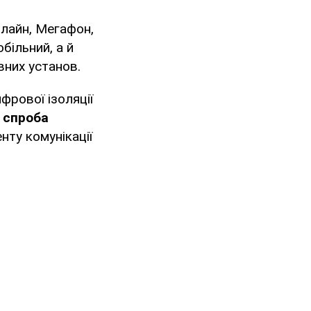
ілайн, Мегафон,
більний, а й
них установ.
фрової ізоляції
е
спроба
нту комунікації