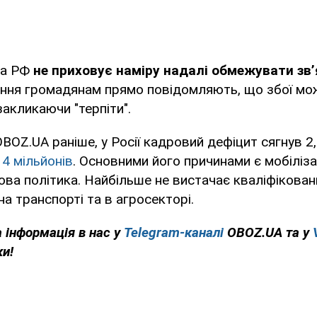
да РФ
не приховує наміру надалі обмежувати зв’
ення громадянам прямо повідомляють, що збої мо
закликаючи "терпіти".
BOZ.UA раніше, у Росії кадровий дефіцит сягнув 2,6
4 мільйонів
. Основними його причинами є мобілізац
ва політика. Найбільше не вистачає кваліфіковани
на транспорті та в агросекторі.
 інформація в нас у
Telegram-каналі
OBOZ.UA та у
ки!