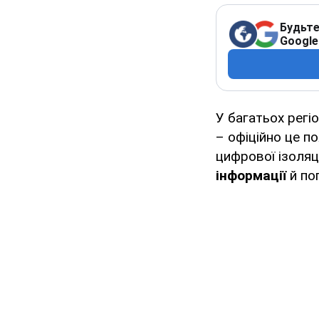
Будьте
Google
У багатьох регіо
– офіційно це п
цифрової ізоляц
інформації
й по