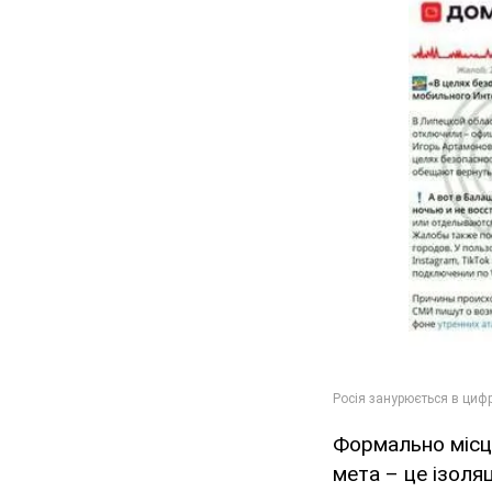
Формально місц
мета – це ізоля