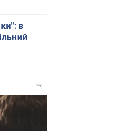
ки": в
ільний
РУС