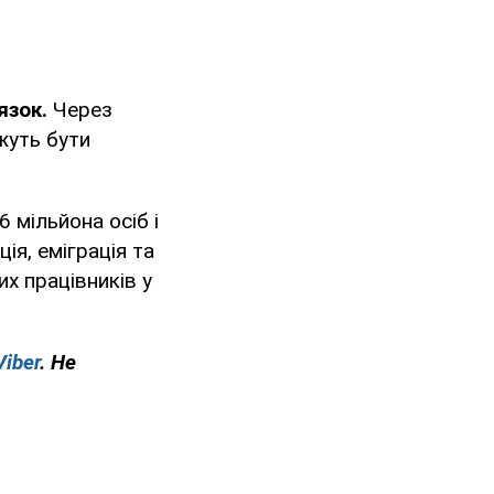
язок.
Через
жуть бути
 мільйона осіб і
ія, еміграція та
х працівників у
Viber
. Не