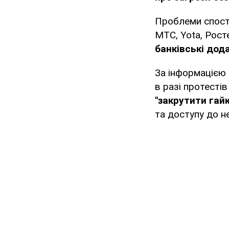
Проблеми спосте
МТС, Yota, Рост
банківські дод
За інформацією 
в разі протесті
"закрутити гай
та доступу до н