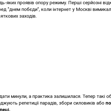
ь-яких проявів опору режиму. Перші серйозні ві
ед "днем побєди", коли інтернет у Москві вимикал
яткових заходів.
дати минули, а практика залишилася. Тепер такі 
джують репетиції парадів, збори силовиків або
по
пеці.