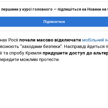
 першими у курсі головного — підпишіться на Новини на
Підписатися
нах Росії
почали масово відключати
мобільний і
ояснюють "заходами безпеки". Насправді йдеться 
ії та спробу Кремля
придушити доступ до альте
передити можливі протести.