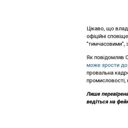
Цікаво, що вла
офіційні сповіщ
"тимчасовими", 
Як повідомляв O
може зрости до 
провальна кадро
промисловості, 
Лише перевірена
ведіться на фей