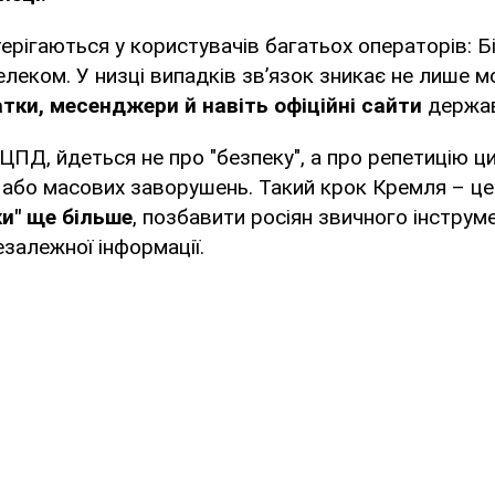
рігаються у користувачів багатьох операторів: Б
елеком. У низці випадків зв’язок зникає не лише мо
атки, месенджери й навіть офіційні сайти
держав
ЦПД, йдеться не про "безпеку", а про репетицію ци
в або масових заворушень. Такий крок Кремля – ц
ки" ще більше
, позбавити росіян звичного інструме
езалежної інформації.