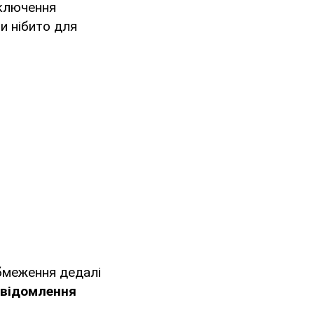
дключення
и нібито для
обмеження дедалі
відомлення