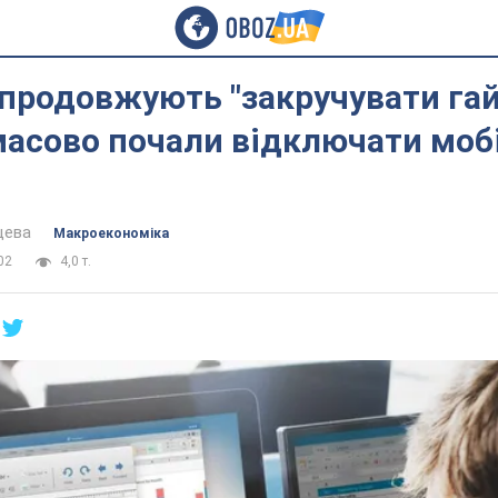
продовжують "закручувати гай
масово почали відключати моб
цева
Mакроекономіка
02
4,0 т.