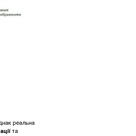
днак реальна
ації
та