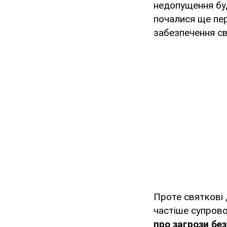
недопущення буд
почалися ще пер
забезпечення св
Проте святкові 
частіше супрово
про загрози без