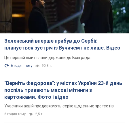
Зеленський вперше прибув до Сербії:
планується зустріч із Вучичем і не лише. Відео
Це перший візит глави держави до Бєлграда
6 годин тому
90,8 т.
"Верніть Федорова": у містах України 23-й день
поспіль тривають масові мітинги з
картонками. Фото і відео
Учасники акцій продовжують серію щоденних протестів
6 годин тому
2,5 т.