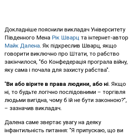
Докладніше пояснили викладач Університету
Південного Мена
Рік Шварц
та інтернет-автор
Майк Далена
. Як підкреслив Шварц, якщо
говорити виключно про Штати, то рабство
закінчилося, "бо Конфедерація програла війну,
яку сама і почала для захисту рабства".
"
Ви або вірите в права людини, або ні
. Якщо
ні, то будьте логічно послідовними – торгівля
людьми вигідна, чому б їй не бути законною?",
– зазначив викладач.
Далена саме звертає увагу на деяку
інфантильність питання: "Я припускаю, що ви