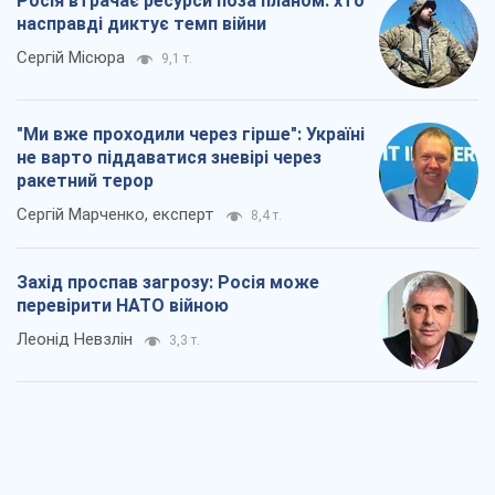
Росія втрачає ресурси поза планом: хто
насправді диктує темп війни
Сергій Місюра
9,1 т.
"Ми вже проходили через гірше": Україні
не варто піддаватися зневірі через
ракетний терор
Сергій Марченко, експерт
8,4 т.
Захід проспав загрозу: Росія може
перевірити НАТО війною
Леонід Невзлін
3,3 т.