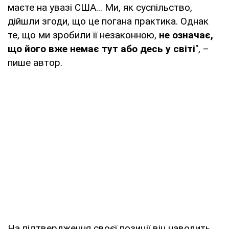
маєте на увазі США... Ми, як суспільство,
дійшли згоди, що це погана практика. Однак
те, що ми зробили її незаконною,
не означає,
що його вже немає тут або десь у світі
", –
пише автор.
На підтвердження своєї позиції він наводить