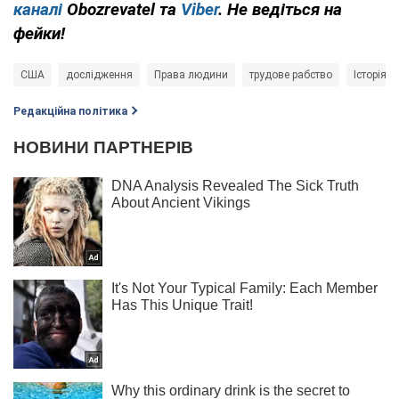
каналі
Obozrevatel та
Viber
. Не ведіться на
фейки!
США
дослідження
Права людини
трудове рабство
Історія
Редакційна політика