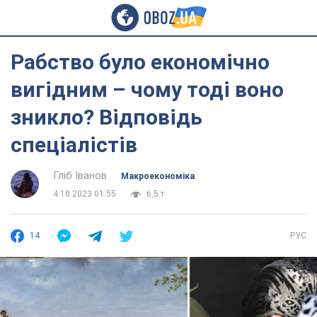
Рабство було економічно
вигідним – чому тоді воно
зникло? Відповідь
спеціалістів
Гліб Іванов
Mакроекономіка
4.10.2023 01:55
6,5 т.
14
РУС