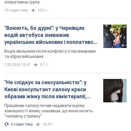
оперативна група
10 годин тому
10,5 т.
"Воюють, бо дурні": у Чернівцях
водій автобуса зневажив
українських військових і поплатився.
Відео
Водія звільнили після конфлікту з пасажирами
та образ військових
7.08.2026 15:47
9,1 т.
"Не слідкує за сексуальністю": у
Києві консультант салону краси
образив жінку після хімієтерапії,
розгорівся скандал. Фото
Працівник салону почав надавати оцінку
зовнішності жінки, сказавши, що вона носить
"чоловічу стрижку"
6 годин тому
16,4 т.