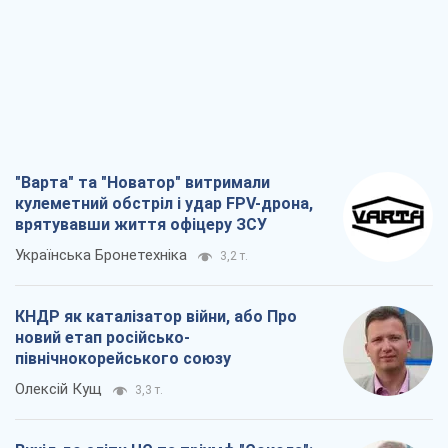
"Варта" та "Новатор" витримали
кулеметний обстріл і удар FPV-дрона,
врятувавши життя офіцеру ЗСУ
Українська Бронетехніка
3,2 т.
КНДР як каталізатор війни, або Про
новий етап російсько-
північнокорейського союзу
Олексій Кущ
3,3 т.