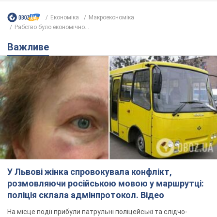
Економіка
Mакроекономіка
Рабство було економічно...
Важливе
У Львові жінка спровокувала конфлікт,
розмовляючи російською мовою у маршрутці:
поліція склала адмінпротокол. Відео
На місце події прибули патрульні поліцейські та слідчо-