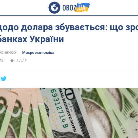
одо долара збувається: що зр
банках України
тюченко
Mакроекономіка
42
17,7 т.