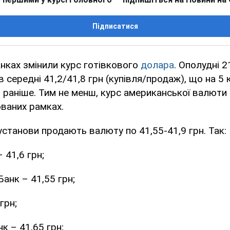
Підписатися
анках змінили курс готівкового
долара
. Ополудні 
 середні 41,2/41,8 грн (купівля/продаж), що на 5 
ем раніше. Тим не менш, курс американської валюти
ваних рамках.
установи продають валюту по 41,55-41,9 грн. Так:
 41,6 грн;
анк – 41,55 грн;
грн;
к – 41,65 грн;