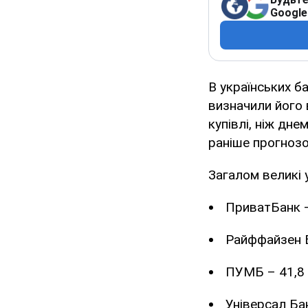
Google
В українських б
визначили його в
купівлі, ніж дн
раніше прогнозо
Загалом великі 
ПриватБанк –
Райффайзен Б
ПУМБ – 41,8 
Універсал Бан