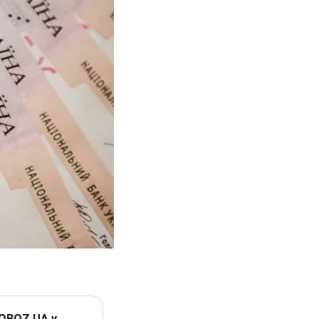
 OBOZ.UA у