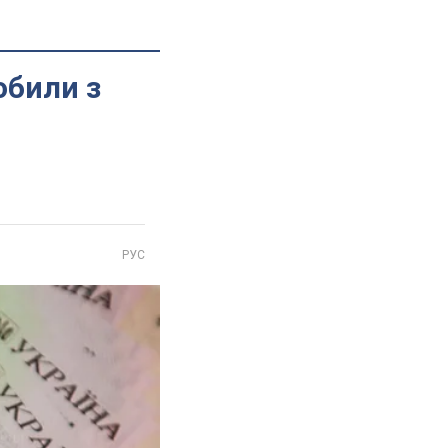
обили з
РУС