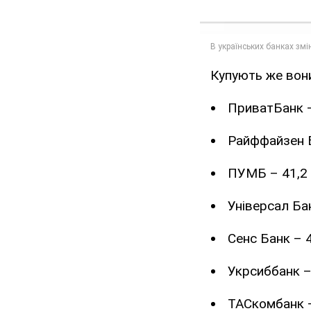
Купують же вони 
ПриватБанк –
Райффайзен Б
ПУМБ – 41,2 
Універсал Бан
Сенс Банк – 4
Укрсиббанк – 
ТАСкомбанк –